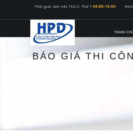
08:00-16:00
Thời gian làm viêc Thứ 2- Thứ 7
Hotl
TRANG CH
BÁO GIÁ THI CÔ