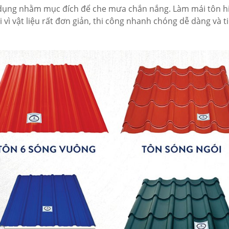
ử dụng nhằm mục đích để che mưa chắn nắng. Làm mái tôn h
 vì vật liệu rất đơn giản, thi công nhanh chóng dễ dàng và ti