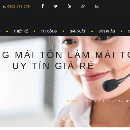
ine:
0963.379.379
Ủ
THIẾT KẾ
THI CÔNG
SẢN XUẤT
SẢN PHẨM
NG MÁI TÔN LÀM MÁI 
UY TÍN GIÁ RẺ
HOME
/
BÁO GIÁ THI CÔNG M