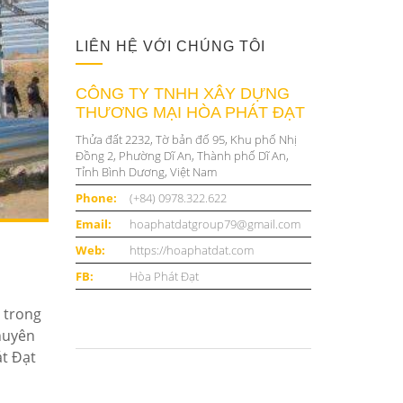
LIÊN HỆ VỚI CHÚNG TÔI
CÔNG TY TNHH XÂY DỰNG
THƯƠNG MẠI HÒA PHÁT ĐẠT
Thửa đất 2232, Tờ bản đố 95, Khu phố Nhị
Đồng 2, Phường Dĩ An, Thành phố Dĩ An,
Tỉnh Bình Dương, Việt Nam
Phone:
(+84) 0978.322.622
Email:
hoaphatdatgroup79@gmail.com
Web:
https://hoaphatdat.com
FB:
Hòa Phát Đạt
 trong
huyên
át Đạt