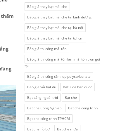
Báo giá thay bạt mái che
h thẩm
Báo giá thay bạt mái che tại bình dương
Báo giá thay bạt mái che tại hà nội
Báo giá thay bạt mái che tại tphcm
nắng
Báo giá thi công mái tôn
Báo giá thi công mái tôn làm mái tôn trọn gói
tại
 đáng
Báo giá thi công tấm lợp polycarbonate
Báo giá vải bạt dù
Bạt 2 da hàn quốc
Bạt căng ngoài trời
Bạt che
Bạt che Công Nghiệp
Bạt che công trình
Bạt che công trình TPHCM
Bạt che hồ bơi
Bạt che mưa