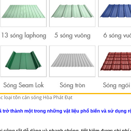
ác loại tôn cán sóng Hòa Phát Đạt
 trở thành một trong những vật liệu phổ biến và sử dụng r
hi công rất dễ dàng và nhanh chóng, tiết kiệm được chi phí