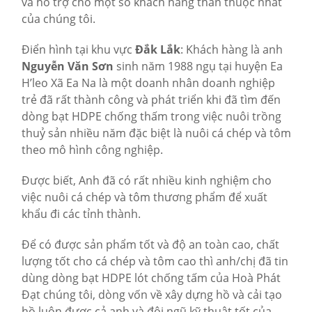
và hỗ trợ cho một số khách hàng thân thuộc nhất
của chúng tôi.
Điển hình tại khu vực
Đắk Lắk
: Khách hàng là anh
Nguyễn Văn Sơn
sinh năm 1988 ngụ tại huyện Ea
H’leo Xã Ea Na là một doanh nhân doanh nghiệp
trẻ đã rất thành công và phát triển khi đã tìm đến
dòng bạt HDPE chống thấm trong việc nuôi trồng
thuỷ sản nhiều năm đặc biệt là nuôi cá chép và tôm
theo mô hình công nghiệp.
Được biết, Anh đã có rất nhiều kinh nghiệm cho
việc nuôi cá chép và tôm thương phẩm để xuất
khẩu đi các tỉnh thành.
Để có được sản phẩm tốt và độ an toàn cao, chất
lượng tốt cho cá chép và tôm cao thì anh/chị đã tin
dùng dòng bạt HDPE lót chống tấm của Hoà Phát
Đạt chúng tôi, dòng vốn về xây dựng hồ và cải tạo
hồ luôn được cả anh và đội ngũ kỹ thuật tốt của