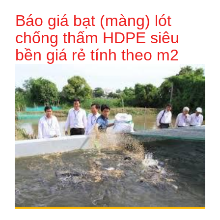
Báo giá bạt (màng) lót
chống thấm HDPE siêu
bền giá rẻ tính theo m2