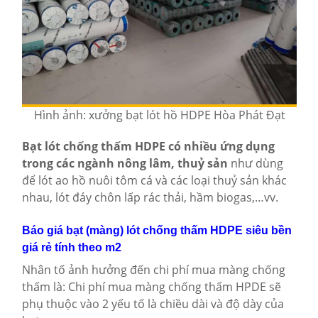
Hình ảnh: xưởng bạt lót hồ HDPE Hòa Phát Đạt
Bạt lót chống thấm HDPE có nhiều ứng dụng
trong các ngành nông lâm, thuỷ sản
như dùng
để lót ao hồ nuôi tôm cá và các loại thuỷ sản khác
nhau, lót đáy chôn lấp rác thải, hầm biogas,…vv.
Báo giá bạt (màng) lót chống thấm HDPE siêu bền
giá rẻ tính theo m2
Nhân tố ảnh hưởng đến chi phí mua màng chống
thấm là: Chi phí mua màng chống thấm HPDE sẽ
phụ thuộc vào 2 yếu tố là chiều dài và độ dày của