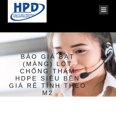
BÁO GIÁ BẠT
(MÀNG) LÓT
CHỐNG THẤM
HDPE SIÊU BỀN
GIÁ RẺ TÍNH THEO
M2