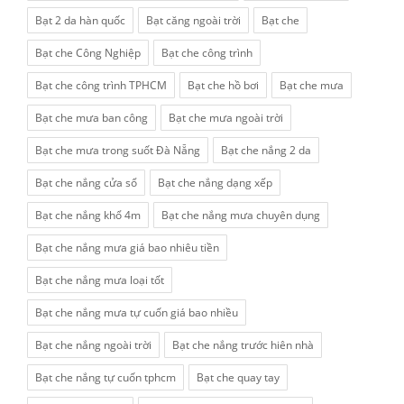
Bạt 2 da hàn quốc
Bạt căng ngoài trời
Bạt che
Bạt che Công Nghiệp
Bạt che công trình
Bạt che công trình TPHCM
Bạt che hồ bơi
Bạt che mưa
Bạt che mưa ban công
Bạt che mưa ngoài trời
Bạt che mưa trong suốt Đà Nẵng
Bạt che nắng 2 da
Bạt che nắng cửa sổ
Bạt che nắng dạng xếp
Bạt che nắng khổ 4m
Bạt che nắng mưa chuyên dụng
Bạt che nắng mưa giá bao nhiêu tiền
Bạt che nắng mưa loại tốt
Bạt che nắng mưa tự cuốn giá bao nhiều
Bạt che nắng ngoài trời
Bạt che nắng trước hiên nhà
Bạt che nắng tự cuốn tphcm
Bạt che quay tay