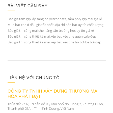
BÀI VIẾT GẦN ĐÂY
Báo giá tấm lợp lấy sáng polycarbonate, tấm poly lợp mái giá rẻ
Mua bạt che ở đâu giá tốt nhất, địa chỉ bán bạt uy tín chất lượng
Báo giá thi công mái che nắng sân trường học uy tín giá rẻ
Báo giá thi công thiết kế mái xếp bạt kéo che quán cafe đẹp
Báo giá thi công thiết kế mái xếp bạt kéo che hồ bơi bể bơi đẹp
LIÊN HỆ VỚI CHÚNG TÔI
CÔNG TY TNHH XÂY DỰNG THƯƠNG MẠI
HÒA PHÁT ĐẠT
Thửa đất 2232, Tờ bản đố 95, Khu phố Nhị Đồng 2, Phường Dĩ An,
Thành phố Dĩ An, Tỉnh Bình Dương, Việt Nam