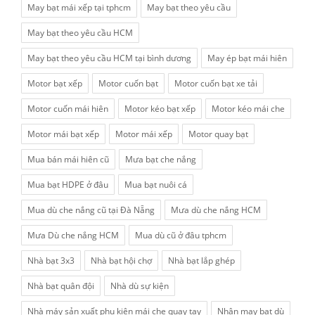
May bạt mái xếp tại tphcm
May bạt theo yêu cầu
May bạt theo yêu cầu HCM
May bạt theo yêu cầu HCM tại bình dương
May ép bạt mái hiên
Motor bạt xếp
Motor cuốn bạt
Motor cuốn bạt xe tải
Motor cuốn mái hiên
Motor kéo bạt xếp
Motor kéo mái che
Motor mái bạt xếp
Motor mái xếp
Motor quay bạt
Mua bán mái hiên cũ
Mưa bạt che nắng
Mua bạt HDPE ở đâu
Mua bạt nuôi cá
Mua dù che nắng cũ tại Đà Nẵng
Mưa dù che nắng HCM
Mưa Dù che nắng HCM
Mua dù cũ ở đâu tphcm
Nhà bạt 3x3
Nhà bạt hội chợ
Nhà bạt lắp ghép
Nhà bạt quân đội
Nhà dù sự kiện
Nhà máy sản xuất phụ kiện mái che quay tay
Nhận may bạt dù