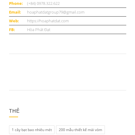
Phone:
(+84) 0978.322.622
Email:
hoaphatdatgroup79@gmail.com
Web:
https://hoaphatdat.com
FB:
Hòa Phát Đạt
THẺ
1 cây bạt bao nhiêu mét
200 mẫu thiết kế mái vòm