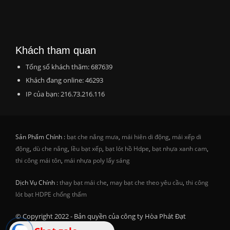
Khách tham quan
Tổng số khách thăm: 687639
Khách đang online: 46293
IP của bạn: 216.73.216.116
Sản Phẩm Chính :
bạt che nắng mưa
,
mái hiên di động
,
mái xếp di
động
,
dù che nắng
,
lều bạt xếp
,
bạt lót hồ Hdpe
,
bạt nhựa xanh cam
,
thi công mái tôn
,
mái nhựa poly lấy sáng
Dịch Vụ Chính :
thay bạt mái che
,
may bạt che theo yêu cầu
,
thi công
lót bạt HDPE chống thấm
© Copyright 2022 - Bản quyền của công ty Hòa Phát Đạt