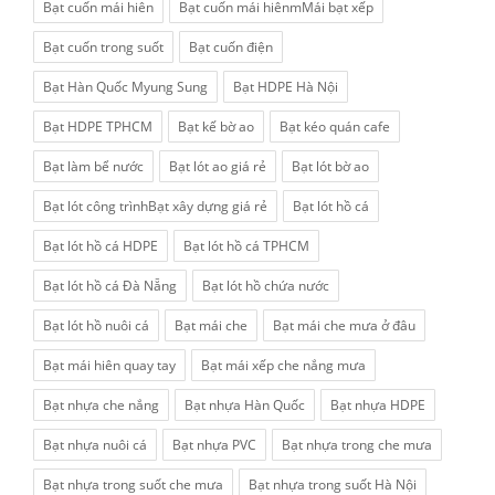
Bạt cuốn mái hiên
Bạt cuốn mái hiênmMái bạt xếp
Bạt cuốn trong suốt
Bạt cuốn điện
Bạt Hàn Quốc Myung Sung
Bạt HDPE Hà Nội
Bạt HDPE TPHCM
Bạt kế bờ ao
Bạt kéo quán cafe
Bạt làm bể nước
Bạt lót ao giá rẻ
Bạt lót bờ ao
Bạt lót công trìnhBạt xây dựng giá rẻ
Bạt lót hồ cá
Bạt lót hồ cá HDPE
Bạt lót hồ cá TPHCM
Bạt lót hồ cá Đà Nẵng
Bạt lót hồ chứa nước
Bạt lót hồ nuôi cá
Bạt mái che
Bạt mái che mưa ở đâu
Bạt mái hiên quay tay
Bạt mái xếp che nắng mưa
Bạt nhựa che nắng
Bạt nhựa Hàn Quốc
Bạt nhựa HDPE
Bạt nhựa nuôi cá
Bạt nhựa PVC
Bạt nhựa trong che mưa
Bạt nhựa trong suốt che mưa
Bạt nhựa trong suốt Hà Nội