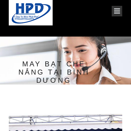
MAY BẠT CHE
NẮNG TẠI BÌNH
DƯƠNG