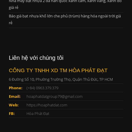
Nhà máy bạt nhựa 2 da hàn quốc xanh cam, xanh vàng, xanh đỏ
giá rẻ
Báo giá bạt nhựa khổ lớn che phủ (trùm) hàng hóa ngoài trời giá
rẻ
Liên hệ với chúng tôi
CÔNG TY TNHH XD TM HÒA PHÁT ĐẠT
6 Đường Số 10, Phường Trường Thọ, Quận Thủ Đức, TP HCM
Phone:
(+84) 0963.379.379
Email:
hoaphatdatgroup79@gmail.com
Web:
https://hoaphatdat.com
FB:
Hòa Phát Đạt