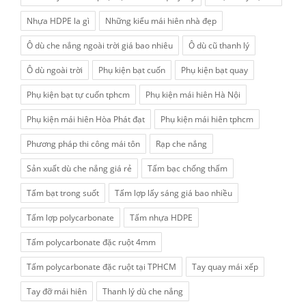
Nhựa HDPE la gì
Những kiểu mái hiên nhà đẹp
Ô dù che nắng ngoài trời giá bao nhiêu
Ô dù cũ thanh lý
Ô dù ngoài trời
Phụ kiện bạt cuốn
Phụ kiện bạt quay
Phụ kiện bạt tự cuốn tphcm
Phụ kiện mái hiên Hà Nội
Phụ kiện mái hiên Hòa Phát đạt
Phụ kiện mái hiên tphcm
Phương pháp thi công mái tôn
Rạp che nắng
Sản xuất dù che nắng giá rẻ
Tấm bạc chống thấm
Tấm bạt trong suốt
Tấm lợp lấy sáng giá bao nhiều
Tấm lợp polycarbonate
Tấm nhựa HDPE
Tấm polycarbonate đặc ruột 4mm
Tấm polycarbonate đặc ruột tại TPHCM
Tay quay mái xếp
Tay đỡ mái hiên
Thanh lý dù che nắng