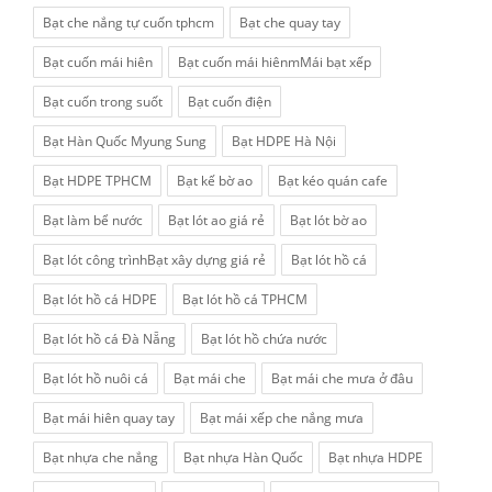
Bạt che nắng tự cuốn tphcm
Bạt che quay tay
Bạt cuốn mái hiên
Bạt cuốn mái hiênmMái bạt xếp
Bạt cuốn trong suốt
Bạt cuốn điện
Bạt Hàn Quốc Myung Sung
Bạt HDPE Hà Nội
Bạt HDPE TPHCM
Bạt kế bờ ao
Bạt kéo quán cafe
Bạt làm bể nước
Bạt lót ao giá rẻ
Bạt lót bờ ao
Bạt lót công trìnhBạt xây dựng giá rẻ
Bạt lót hồ cá
Bạt lót hồ cá HDPE
Bạt lót hồ cá TPHCM
Bạt lót hồ cá Đà Nẵng
Bạt lót hồ chứa nước
Bạt lót hồ nuôi cá
Bạt mái che
Bạt mái che mưa ở đâu
Bạt mái hiên quay tay
Bạt mái xếp che nắng mưa
Bạt nhựa che nắng
Bạt nhựa Hàn Quốc
Bạt nhựa HDPE