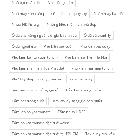
Nhà bạt quân đội
Nhà dù sự kiện
Nhà máy sản xuất phụ kiện mái che quay tay
Nhận may bạt dù
Nhựa HDPE la gì
Những kiểu mái hiên nhà đẹp
Ô dù che nắng ngoài trời giá bao nhiêu
Ô dù cũ thanh lý
Ô dù ngoài trời
Phụ kiện bạt cuốn
Phụ kiện bạt quay
Phụ kiện bạt tự cuốn tphcm
Phụ kiện mái hiên Hà Nội
Phụ kiện mái hiên Hòa Phát đạt
Phụ kiện mái hiên tphcm
Phương pháp thi công mái tôn
Rạp che nắng
Sản xuất dù che nắng giá rẻ
Tấm bạc chống thấm
Tấm bạt trong suốt
Tấm lợp lấy sáng giá bao nhiều
Tấm lợp polycarbonate
Tấm nhựa HDPE
Tấm polycarbonate đặc ruột 4mm
Tấm polycarbonate đặc ruột tại TPHCM
Tay quay mái xếp