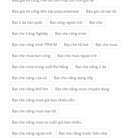
Báo giá thi công mái tôn làm mái tôn trọn gói tại
Báo giá thi công tấm lợp polycarbonate
Báo giá vải bạt dù
Bạt 2 da hàn quốc
Bạt căng ngoài trời
Bạt che
Bạt che Công Nghiệp
Bạt che công trình
Bạt che công trình TPHCM
Bạt che hồ bơi
Bạt che mưa
Bạt che mưa ban công
Bạt che mưa ngoài trời
Bạt che mưa trong suốt Đà Nẵng
Bạt che nắng 2 da
Bạt che nắng cửa sổ
Bạt che nắng dạng xếp
Bạt che nắng khổ 4m
Bạt che nắng mưa chuyên dụng
Bạt che nắng mưa giá bao nhiêu tiền
Bạt che nắng mưa loại tốt
Bạt che nắng mưa tự cuốn giá bao nhiều
Bạt che nắng ngoài trời
Bạt che nắng trước hiên nhà