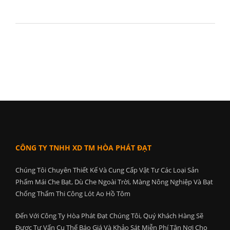
CÔNG TY TNHH XD TM HÒA PHÁT ĐẠT
Chúng Tôi Chuyên Thiết Kế Và Cung Cấp Vật Tư Các Loại Sản
Phẩm Mái Che Bạt, Dù Che Ngoài Trời, Màng Nông Nghiệp Và Bạt
Chống Thấm Thi Công Lót Ao Hồ Tôm
Đến Với Công Ty Hòa Phát Đạt Chúng Tôi, Quý Khách Hàng Sẽ
Được Tư Vấn Cụ Thể Báo Giá Và Khảo Sát Miễn Phí Tận Nơi Cho