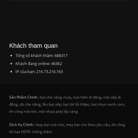
Khách tham quan
Tổng số khách thăm: 688317
Khách đang online: 46362
IP của bạn: 216.73.216.163
Sản Phẩm Chính :
bạt che nắng mưa
,
mái hiên di động
,
mái xếp di
động
,
dù che nắng
,
lều bạt xếp
,
bạt lót hồ Hdpe
,
bạt nhựa xanh cam
,
thi công mái tôn
,
mái nhựa poly lấy sáng
Dịch Vụ Chính :
thay bạt mái che
,
may bạt che theo yêu cầu
,
thi công
lót bạt HDPE chống thấm