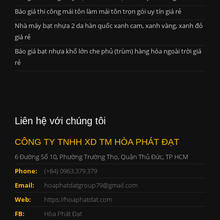
Báo giá thi công mái tôn làm mái tôn trọn gói uy tín giá rẻ
Nhà máy bạt nhựa 2 da hàn quốc xanh cam, xanh vàng, xanh đỏ
giá rẻ
Báo giá bạt nhựa khổ lớn che phủ (trùm) hàng hóa ngoài trời giá
rẻ
Liên hệ với chúng tôi
CÔNG TY TNHH XD TM HÒA PHÁT ĐẠT
6 Đường Số 10, Phường Trường Thọ, Quận Thủ Đức, TP HCM
Phone:
(+84) 0963.379.379
Email:
hoaphatdatgroup79@gmail.com
Web:
https://hoaphatdat.com
FB:
Hòa Phát Đạt