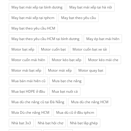
May bạt mái xếp tại bình dương
May bạt mái xếp tại hà nội
May bạt mái xếp tại tphcm
May bạt theo yêu cầu
May bạt theo yêu cầu HCM
May bạt theo yêu cầu HCM tại bình dương
May ép bạt mái hiên
Motor bạt xếp
Motor cuốn bạt
Motor cuốn bạt xe tải
Motor cuốn mái hiên
Motor kéo bạt xếp
Motor kéo mái che
Motor mái bạt xếp
Motor mái xếp
Motor quay bạt
Mua bán mái hiên cũ
Mưa bạt che nắng
Mua bạt HDPE ở đâu
Mua bạt nuôi cá
Mua dù che nắng cũ tại Đà Nẵng
Mưa dù che nắng HCM
Mưa Dù che nắng HCM
Mua dù cũ ở đâu tphcm
Nhà bạt 3x3
Nhà bạt hội chợ
Nhà bạt lắp ghép