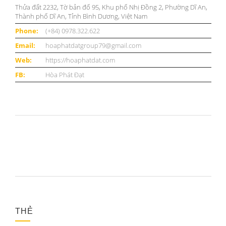
Thửa đất 2232, Tờ bản đố 95, Khu phố Nhị Đồng 2, Phường Dĩ An,
Thành phố Dĩ An, Tỉnh Bình Dương, Việt Nam
Phone:
(+84) 0978.322.622
Email:
hoaphatdatgroup79@gmail.com
Web:
https://hoaphatdat.com
FB:
Hòa Phát Đạt
THẺ