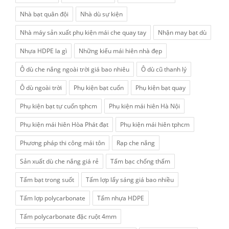
Nhà bạt quân đội
Nhà dù sự kiện
Nhà máy sản xuất phụ kiện mái che quay tay
Nhận may bạt dù
Nhựa HDPE la gì
Những kiểu mái hiên nhà đẹp
Ô dù che nắng ngoài trời giá bao nhiêu
Ô dù cũ thanh lý
Ô dù ngoài trời
Phụ kiện bạt cuốn
Phụ kiện bạt quay
Phụ kiện bạt tự cuốn tphcm
Phụ kiện mái hiên Hà Nội
Phụ kiện mái hiên Hòa Phát đạt
Phụ kiện mái hiên tphcm
Phương pháp thi công mái tôn
Rạp che nắng
Sản xuất dù che nắng giá rẻ
Tấm bạc chống thấm
Tấm bạt trong suốt
Tấm lợp lấy sáng giá bao nhiều
Tấm lợp polycarbonate
Tấm nhựa HDPE
Tấm polycarbonate đặc ruột 4mm