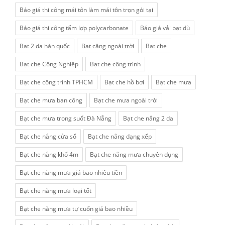
Báo giá thi công mái tôn làm mái tôn trọn gói tại
Báo giá thi công tấm lợp polycarbonate
Báo giá vải bạt dù
Bạt 2 da hàn quốc
Bạt căng ngoài trời
Bạt che
Bạt che Công Nghiệp
Bạt che công trình
Bạt che công trình TPHCM
Bạt che hồ bơi
Bạt che mưa
Bạt che mưa ban công
Bạt che mưa ngoài trời
Bạt che mưa trong suốt Đà Nẵng
Bạt che nắng 2 da
Bạt che nắng cửa sổ
Bạt che nắng dạng xếp
Bạt che nắng khổ 4m
Bạt che nắng mưa chuyên dụng
Bạt che nắng mưa giá bao nhiêu tiền
Bạt che nắng mưa loại tốt
Bạt che nắng mưa tự cuốn giá bao nhiều