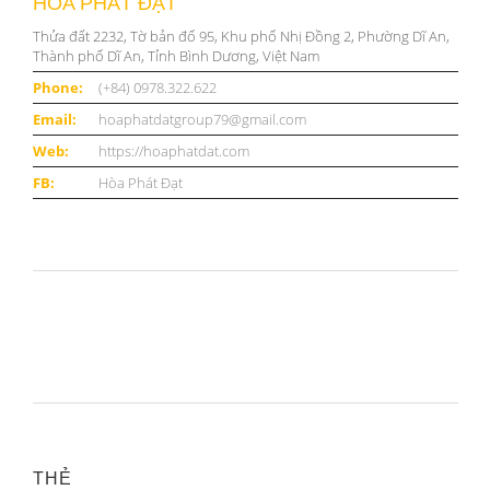
HÒA PHÁT ĐẠT
Thửa đất 2232, Tờ bản đố 95, Khu phố Nhị Đồng 2, Phường Dĩ An,
Thành phố Dĩ An, Tỉnh Bình Dương, Việt Nam
Phone:
(+84) 0978.322.622
Email:
hoaphatdatgroup79@gmail.com
Web:
https://hoaphatdat.com
FB:
Hòa Phát Đạt
THẺ