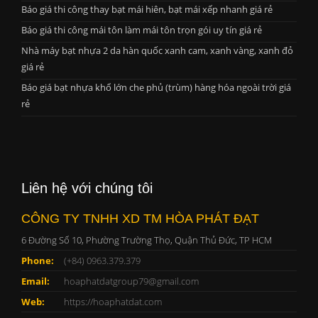
Báo giá thi công thay bạt mái hiên, bạt mái xếp nhanh giá rẻ
Báo giá thi công mái tôn làm mái tôn trọn gói uy tín giá rẻ
Nhà máy bạt nhựa 2 da hàn quốc xanh cam, xanh vàng, xanh đỏ
giá rẻ
Báo giá bạt nhựa khổ lớn che phủ (trùm) hàng hóa ngoài trời giá
rẻ
Liên hệ với chúng tôi
CÔNG TY TNHH XD TM HÒA PHÁT ĐẠT
6 Đường Số 10, Phường Trường Thọ, Quận Thủ Đức, TP HCM
Phone:
(+84) 0963.379.379
Email:
hoaphatdatgroup79@gmail.com
Web:
https://hoaphatdat.com