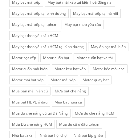
May bạt mái xếp
May bạt mái xếp tại biên hoà đồng nai
May bạt mái xếp tại bình dương
May bạt mái xếp tại hà nội
May bạt mái xếp tại tphcm
May bạt theo yêu cầu
May bạt theo yêu cầu HCM
May bạt theo yêu cầu HCM tại bình dương
May ép bạt mái hiên
Motor bạt xếp
Motor cuốn bạt
Motor cuốn bạt xe tải
Motor cuốn mái hiên
Motor kéo bạt xếp
Motor kéo mái che
Motor mái bạt xếp
Motor mái xếp
Motor quay bạt
Mua bán mái hiên cũ
Mưa bạt che nắng
Mua bạt HDPE ở đâu
Mua bạt nuôi cá
Mua dù che nắng cũ tại Đà Nẵng
Mưa dù che nắng HCM
Mưa Dù che nắng HCM
Mua dù cũ ở đâu tphcm
Nhà bạt 3x3
Nhà bạt hội chợ
Nhà bạt lắp ghép