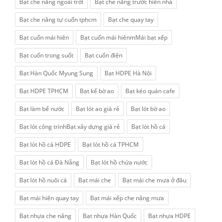
Bạt che nắng ngoài trời
Bạt che nắng trước hiên nhà
Bạt che nắng tự cuốn tphcm
Bạt che quay tay
Bạt cuốn mái hiên
Bạt cuốn mái hiênmMái bạt xếp
Bạt cuốn trong suốt
Bạt cuốn điện
Bạt Hàn Quốc Myung Sung
Bạt HDPE Hà Nội
Bạt HDPE TPHCM
Bạt kế bờ ao
Bạt kéo quán cafe
Bạt làm bể nước
Bạt lót ao giá rẻ
Bạt lót bờ ao
Bạt lót công trìnhBạt xây dựng giá rẻ
Bạt lót hồ cá
Bạt lót hồ cá HDPE
Bạt lót hồ cá TPHCM
Bạt lót hồ cá Đà Nẵng
Bạt lót hồ chứa nước
Bạt lót hồ nuôi cá
Bạt mái che
Bạt mái che mưa ở đâu
Bạt mái hiên quay tay
Bạt mái xếp che nắng mưa
Bạt nhựa che nắng
Bạt nhựa Hàn Quốc
Bạt nhựa HDPE