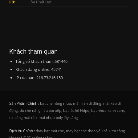
FB:
Hòa Phát Đạt
Khách tham quan
Tổng số khách thăm: 681446
Khách đang online: 45741
IP của bạn: 216.73.216.153
Sản Phẩm Chính :
bạt che nắng mưa
,
mái hiên di động
,
mái xếp di
động
,
dù che nắng
,
lều bạt xếp
,
bạt lót hồ Hdpe
,
bạt nhựa xanh cam
,
thi công mái tôn
,
mái nhựa poly lấy sáng
Dịch Vụ Chính :
thay bạt mái che
,
may bạt che theo yêu cầu
,
thi công
lót bạt HDPE chống thấm