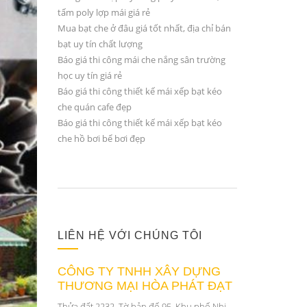
tấm poly lợp mái giá rẻ
Mua bạt che ở đâu giá tốt nhất, địa chỉ bán
bạt uy tín chất lượng
Báo giá thi công mái che nắng sân trường
học uy tín giá rẻ
Báo giá thi công thiết kế mái xếp bạt kéo
che quán cafe đẹp
Báo giá thi công thiết kế mái xếp bạt kéo
che hồ bơi bể bơi đẹp
LIÊN HỆ VỚI CHÚNG TÔI
CÔNG TY TNHH XÂY DỰNG
THƯƠNG MẠI HÒA PHÁT ĐẠT
Thửa đất 2232, Tờ bản đố 95, Khu phố Nhị