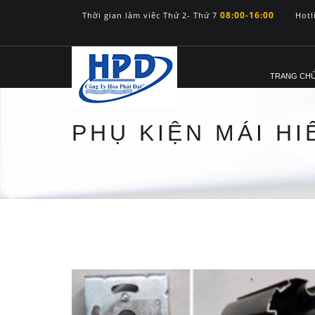
08:00-16:00
Thời gian làm viêc Thứ 2- Thứ 7
Hotl
TRANG CH
PHỤ KIỆN MÁI H