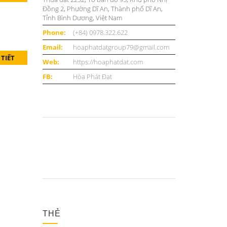
Đồng 2, Phường Dĩ An, Thành phố Dĩ An,
Tỉnh Bình Dương, Việt Nam
Phone:
(+84) 0978.322.622
Email:
hoaphatdatgroup79@gmail.com
 TIẾT
Web:
https://hoaphatdat.com
FB:
Hòa Phát Đạt
THẺ