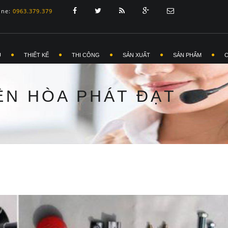
ine:
0963.379.379
Ủ
THIẾT KẾ
THI CÔNG
SẢN XUẤT
SẢN PHẨM
IÊN HÒA PHÁT ĐẠT