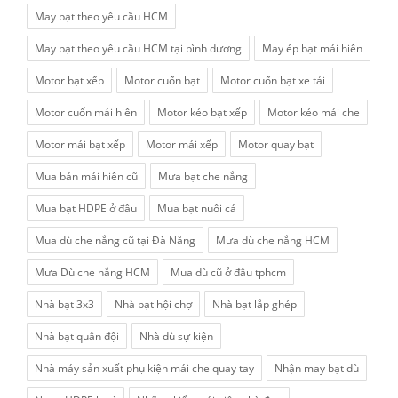
May bạt theo yêu cầu HCM
May bạt theo yêu cầu HCM tại bình dương
May ép bạt mái hiên
Motor bạt xếp
Motor cuốn bạt
Motor cuốn bạt xe tải
Motor cuốn mái hiên
Motor kéo bạt xếp
Motor kéo mái che
Motor mái bạt xếp
Motor mái xếp
Motor quay bạt
Mua bán mái hiên cũ
Mưa bạt che nắng
Mua bạt HDPE ở đâu
Mua bạt nuôi cá
Mua dù che nắng cũ tại Đà Nẵng
Mưa dù che nắng HCM
Mưa Dù che nắng HCM
Mua dù cũ ở đâu tphcm
Nhà bạt 3x3
Nhà bạt hội chợ
Nhà bạt lắp ghép
Nhà bạt quân đội
Nhà dù sự kiện
Nhà máy sản xuất phụ kiện mái che quay tay
Nhận may bạt dù