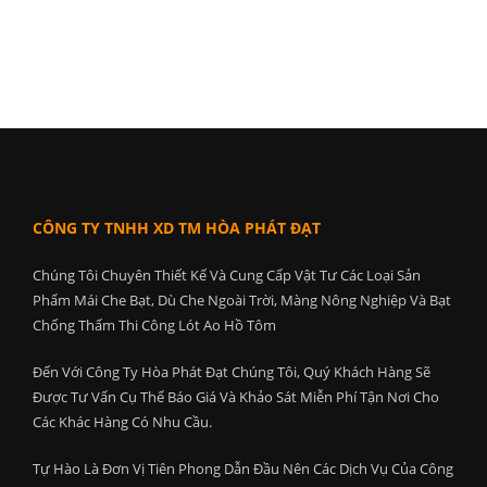
CÔNG TY TNHH XD TM HÒA PHÁT ĐẠT
Chúng Tôi Chuyên Thiết Kế Và Cung Cấp Vật Tư Các Loại Sản
Phẩm Mái Che Bạt, Dù Che Ngoài Trời, Màng Nông Nghiệp Và Bạt
Chống Thấm Thi Công Lót Ao Hồ Tôm
Đến Với Công Ty Hòa Phát Đạt Chúng Tôi, Quý Khách Hàng Sẽ
Được Tư Vấn Cụ Thể Báo Giá Và Khảo Sát Miễn Phí Tận Nơi Cho
Các Khác Hàng Có Nhu Cầu.
Tự Hào Là Đơn Vị Tiên Phong Dẫn Đầu Nên Các Dịch Vụ Của Công