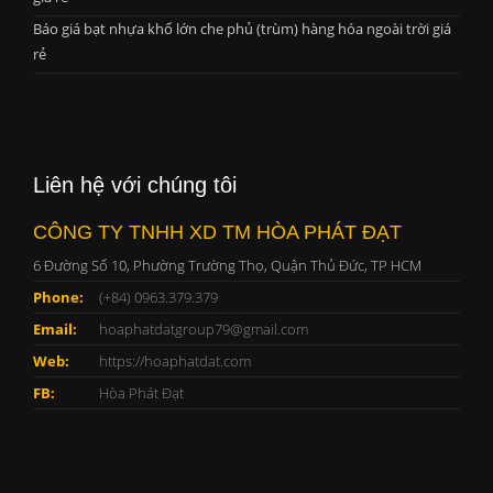
Báo giá bạt nhựa khổ lớn che phủ (trùm) hàng hóa ngoài trời giá
rẻ
Liên hệ với chúng tôi
CÔNG TY TNHH XD TM HÒA PHÁT ĐẠT
6 Đường Số 10, Phường Trường Thọ, Quận Thủ Đức, TP HCM
Phone:
(+84) 0963.379.379
Email:
hoaphatdatgroup79@gmail.com
Web:
https://hoaphatdat.com
FB:
Hòa Phát Đạt