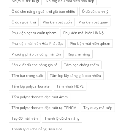
Nhựa HDPE la gì
Những kiểu mái hiên nhà đẹp
Ô dù che nắng ngoài trời giá bao nhiêu
Ô dù cũ thanh lý
Ô dù ngoài trời
Phụ kiện bạt cuốn
Phụ kiện bạt quay
Phụ kiện bạt tự cuốn tphcm
Phụ kiện mái hiên Hà Nội
Phụ kiện mái hiên Hòa Phát đạt
Phụ kiện mái hiên tphcm
Phương pháp thi công mái tôn
Rạp che nắng
Sản xuất dù che nắng giá rẻ
Tấm bạc chống thấm
Tấm bạt trong suốt
Tấm lợp lấy sáng giá bao nhiều
Tấm lợp polycarbonate
Tấm nhựa HDPE
Tấm polycarbonate đặc ruột 4mm
Tấm polycarbonate đặc ruột tại TPHCM
Tay quay mái xếp
Tay đỡ mái hiên
Thanh lý dù che nắng
Thanh lý dù che nắng Biên Hòa