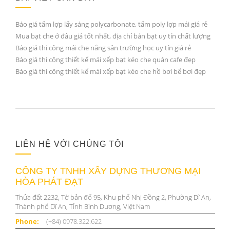
Báo giá tấm lợp lấy sáng polycarbonate, tấm poly lợp mái giá rẻ
Mua bạt che ở đâu giá tốt nhất, địa chỉ bán bạt uy tín chất lượng
Báo giá thi công mái che nắng sân trường học uy tín giá rẻ
Báo giá thi công thiết kế mái xếp bạt kéo che quán cafe đẹp
Báo giá thi công thiết kế mái xếp bạt kéo che hồ bơi bể bơi đẹp
LIÊN HỆ VỚI CHÚNG TÔI
CÔNG TY TNHH XÂY DỰNG THƯƠNG MẠI
HÒA PHÁT ĐẠT
Thửa đất 2232, Tờ bản đố 95, Khu phố Nhị Đồng 2, Phường Dĩ An,
Thành phố Dĩ An, Tỉnh Bình Dương, Việt Nam
Phone:
(+84) 0978.322.622