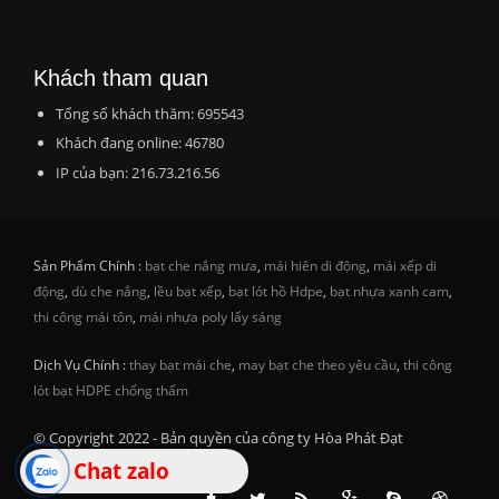
Khách tham quan
Tổng số khách thăm: 695543
Khách đang online: 46780
IP của bạn: 216.73.216.56
Sản Phẩm Chính :
bạt che nắng mưa
,
mái hiên di động
,
mái xếp di
động
,
dù che nắng
,
lều bạt xếp
,
bạt lót hồ Hdpe
,
bạt nhựa xanh cam
,
thi công mái tôn
,
mái nhựa poly lấy sáng
Dịch Vụ Chính :
thay bạt mái che
,
may bạt che theo yêu cầu
,
thi công
lót bạt HDPE chống thấm
© Copyright 2022 - Bản quyền của công ty Hòa Phát Đạt
Chat zalo