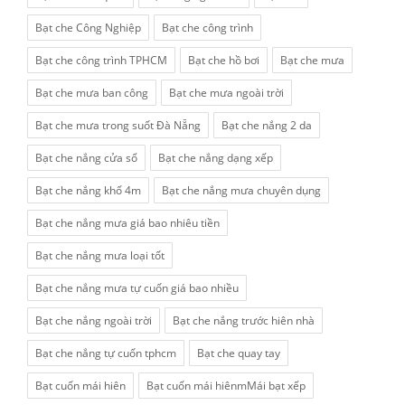
Bạt che Công Nghiệp
Bạt che công trình
Bạt che công trình TPHCM
Bạt che hồ bơi
Bạt che mưa
Bạt che mưa ban công
Bạt che mưa ngoài trời
Bạt che mưa trong suốt Đà Nẵng
Bạt che nắng 2 da
Bạt che nắng cửa sổ
Bạt che nắng dạng xếp
Bạt che nắng khổ 4m
Bạt che nắng mưa chuyên dụng
Bạt che nắng mưa giá bao nhiêu tiền
Bạt che nắng mưa loại tốt
Bạt che nắng mưa tự cuốn giá bao nhiều
Bạt che nắng ngoài trời
Bạt che nắng trước hiên nhà
Bạt che nắng tự cuốn tphcm
Bạt che quay tay
Bạt cuốn mái hiên
Bạt cuốn mái hiênmMái bạt xếp