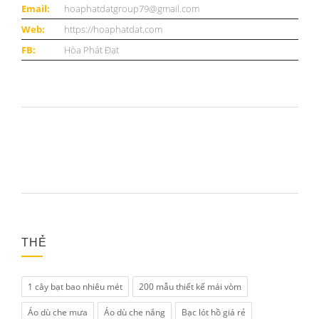
Email:
hoaphatdatgroup79@gmail.com
Web:
https://hoaphatdat.com
FB:
Hòa Phát Đạt
THẺ
1 cây bạt bao nhiêu mét
200 mẫu thiết kế mái vòm
Áo dù che mưa
Áo dù che nắng
Bạc lót hồ giá rẻ