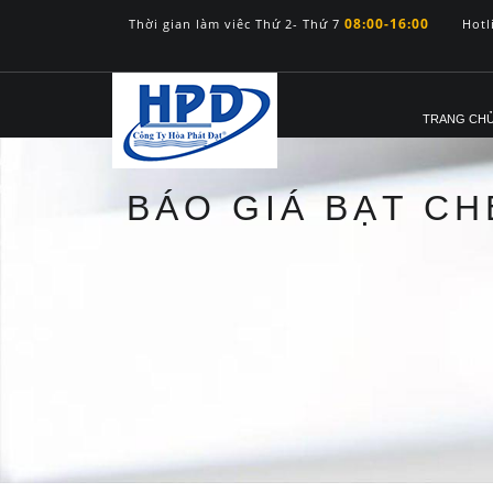
08:00-16:00
Thời gian làm viêc Thứ 2- Thứ 7
Hotl
TRANG CH
BÁO GIÁ BẠT CH