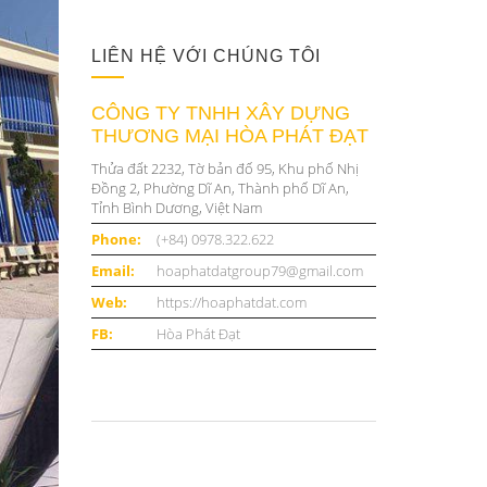
LIÊN HỆ VỚI CHÚNG TÔI
CÔNG TY TNHH XÂY DỰNG
THƯƠNG MẠI HÒA PHÁT ĐẠT
Thửa đất 2232, Tờ bản đố 95, Khu phố Nhị
Đồng 2, Phường Dĩ An, Thành phố Dĩ An,
Tỉnh Bình Dương, Việt Nam
Phone:
(+84) 0978.322.622
Email:
hoaphatdatgroup79@gmail.com
Web:
https://hoaphatdat.com
FB:
Hòa Phát Đạt