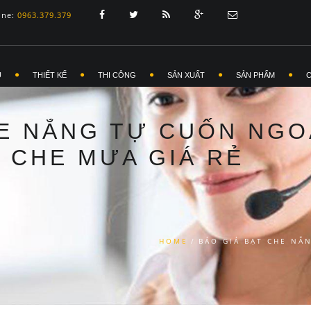
ine:
0963.379.379
Ủ
THIẾT KẾ
THI CÔNG
SẢN XUẤT
SẢN PHẨM
E NẮNG TỰ CUỐN NGOÀ
CHE MƯA GIÁ RẺ
HOME
/
BÁO GIÁ BẠT CHE NẮ