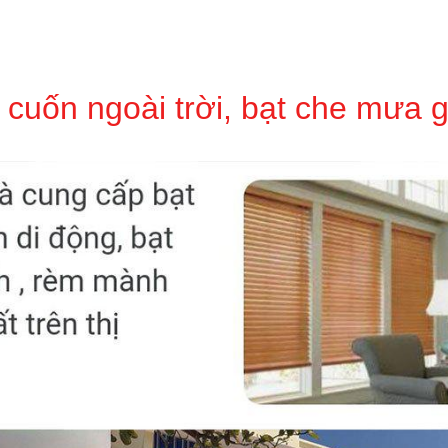
 cuốn ngoài trời, bạt che mưa g