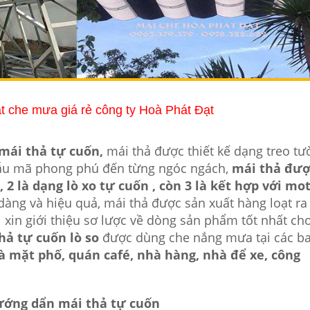
ạt che mưa giá rẻ công ty Hoà Phát Đạt
mái thả tự cuốn,
mái thả được thiết kế dạng treo tư
mẫu mã phong phú đến từng ngóc ngách,
mái thả đượ
 2 là dạng lò xo tự cuốn , còn 3 là kết hợp với mo
ng và hiệu quả, mái thả được sản xuất hàng loạt ra 
 xin giới thiệu sơ lược về dòng sản phẩm tốt nhất ch
hả tự cuốn lò so
được dùng che nắng mưa tại các b
à mặt phố, quán café, nhà hàng, nhà để xe, công
ướng dẩn mái thả tự cuốn