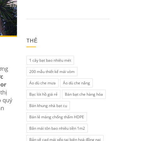
THẺ
1 cây bạt bao nhiêu mét
ờng
200 mẫu thiết kế mái vòm
c
Áo dù che mưa
Áo dù che nắng
tor
thị
Bạc lót hồ giá rẻ
Bán bạt che hàng hóa
o quý
Bán khung nhà bạt cụ
an
Bán lẻ màng chống thấm HDPE
Bắn mái tôn bao nhiêu tiền 1m2
Bản vẽ cad mái xếp tại biên hoà đồng nai