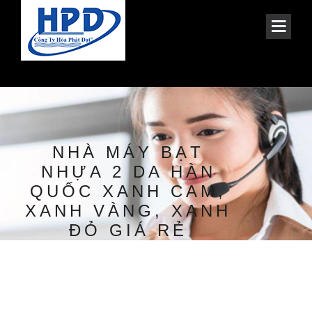
NHÀ MÁY BẠT
NHỰA 2 DA HÀN
QUỐC XANH CAM,
XANH VÀNG, XANH
ĐỎ GIÁ RẺ