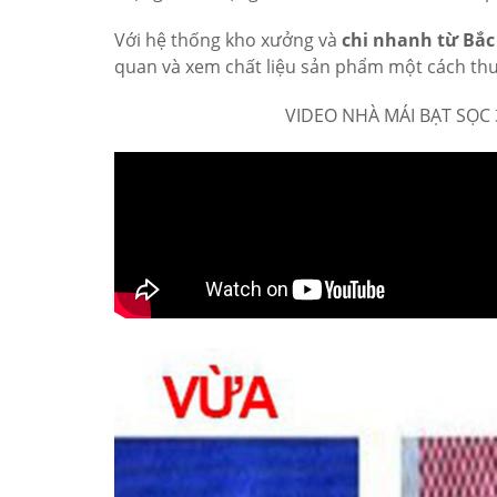
Với hệ thống kho xưởng và
chi nhanh từ Bắ
quan và xem chất liệu sản phẩm một cách thu
VIDEO NHÀ MÁI BẠT SỌC