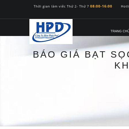
08:00-16:00
Thời gian làm viêc Thứ 2- Thứ 7
Hotl
TRANG CH
BÁO GIÁ BẠT SỌ
KH