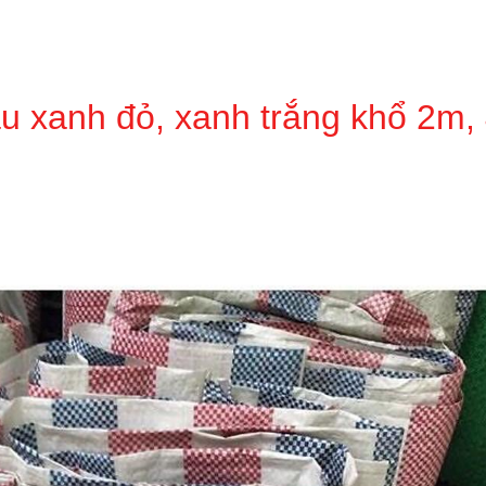
àu xanh đỏ, xanh trắng khổ 2m,