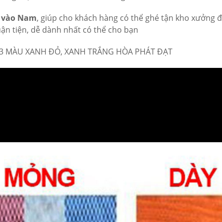
c vào Nam
, giúp cho khách hàng có thể ghé tận kho xưởng 
ận tiện, dễ dành nhất có thể cho bạn
 3 MÀU XANH ĐỎ, XANH TRẮNG HÒA PHÁT ĐẠT