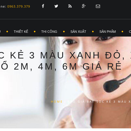
ine:
0963.379.379
Ủ
THIẾT KẾ
THI CÔNG
SẢN XUẤT
SẢN PHẨM
C KẺ 3 MÀU XANH ĐỎ,
Ổ 2M, 4M, 6M GIÁ RẺ
HOME
/
BÁO GIÁ BẠT SỌC KẺ 3 MÀU 