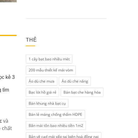
THẺ
1 cây bạt bao nhiêu mét
200 mẫu thiết kế mái vòm
ọc kẻ 3
Áo dù che mưa
Áo dù che nắng
 tìm
Bạc lót hồ giá rẻ
Bán bạt che hàng hóa
Bán khung nhà bạt cụ
Bán lẻ màng chống thấm HDPE
c
và
Bắn mái tôn bao nhiêu tiền 1m2
 chất
Bản vẽ cad mái xếp tại biên hoà đồng nai