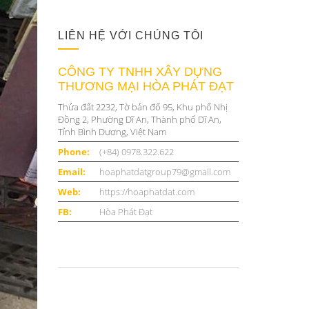
LIÊN HỆ VỚI CHÚNG TÔI
CÔNG TY TNHH XÂY DỰNG
THƯƠNG MẠI HÒA PHÁT ĐẠT
Thửa đất 2232, Tờ bản đố 95, Khu phố Nhị
Đồng 2, Phường Dĩ An, Thành phố Dĩ An,
Tỉnh Bình Dương, Việt Nam
Phone:
(+84) 0978.322.622
Email:
hoaphatdatgroup79@gmail.com
Web:
https://hoaphatdat.com
FB:
Hòa Phát Đạt