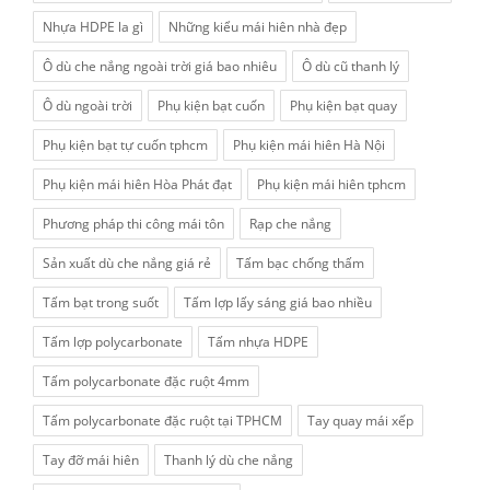
Nhựa HDPE la gì
Những kiểu mái hiên nhà đẹp
Ô dù che nắng ngoài trời giá bao nhiêu
Ô dù cũ thanh lý
Ô dù ngoài trời
Phụ kiện bạt cuốn
Phụ kiện bạt quay
Phụ kiện bạt tự cuốn tphcm
Phụ kiện mái hiên Hà Nội
Phụ kiện mái hiên Hòa Phát đạt
Phụ kiện mái hiên tphcm
Phương pháp thi công mái tôn
Rạp che nắng
Sản xuất dù che nắng giá rẻ
Tấm bạc chống thấm
Tấm bạt trong suốt
Tấm lợp lấy sáng giá bao nhiều
Tấm lợp polycarbonate
Tấm nhựa HDPE
Tấm polycarbonate đặc ruột 4mm
Tấm polycarbonate đặc ruột tại TPHCM
Tay quay mái xếp
Tay đỡ mái hiên
Thanh lý dù che nắng