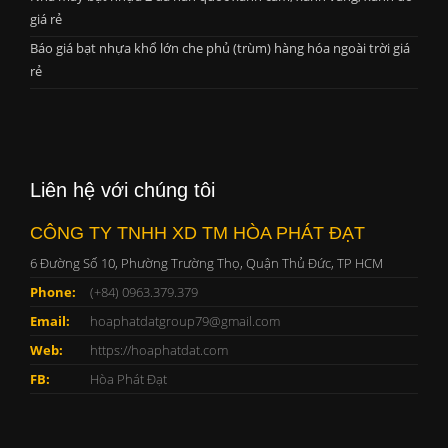
giá rẻ
Báo giá bạt nhựa khổ lớn che phủ (trùm) hàng hóa ngoài trời giá
rẻ
Liên hệ với chúng tôi
CÔNG TY TNHH XD TM HÒA PHÁT ĐẠT
6 Đường Số 10, Phường Trường Thọ, Quận Thủ Đức, TP HCM
Phone:
(+84) 0963.379.379
Email:
hoaphatdatgroup79@gmail.com
Web:
https://hoaphatdat.com
FB:
Hòa Phát Đạt