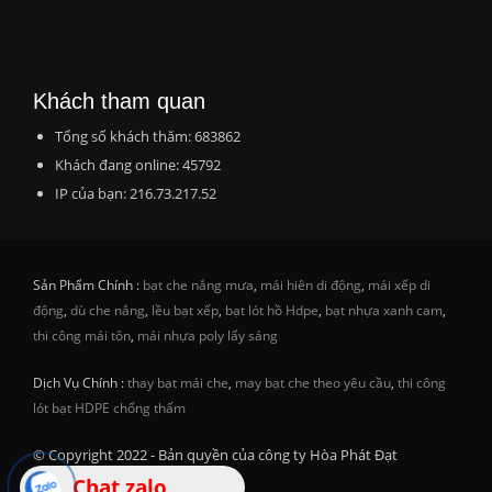
Khách tham quan
Tổng số khách thăm: 683862
Khách đang online: 45792
IP của bạn: 216.73.217.52
Sản Phẩm Chính :
bạt che nắng mưa
,
mái hiên di động
,
mái xếp di
động
,
dù che nắng
,
lều bạt xếp
,
bạt lót hồ Hdpe
,
bạt nhựa xanh cam
,
thi công mái tôn
,
mái nhựa poly lấy sáng
Dịch Vụ Chính :
thay bạt mái che
,
may bạt che theo yêu cầu
,
thi công
lót bạt HDPE chống thấm
© Copyright 2022 - Bản quyền của công ty Hòa Phát Đạt
Chat zalo