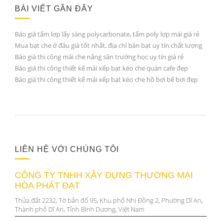
BÀI VIẾT GẦN ĐÂY
Báo giá tấm lợp lấy sáng polycarbonate, tấm poly lợp mái giá rẻ
Mua bạt che ở đâu giá tốt nhất, địa chỉ bán bạt uy tín chất lượng
Báo giá thi công mái che nắng sân trường học uy tín giá rẻ
Báo giá thi công thiết kế mái xếp bạt kéo che quán cafe đẹp
Báo giá thi công thiết kế mái xếp bạt kéo che hồ bơi bể bơi đẹp
LIÊN HỆ VỚI CHÚNG TÔI
CÔNG TY TNHH XÂY DỰNG THƯƠNG MẠI
HÒA PHÁT ĐẠT
Thửa đất 2232, Tờ bản đố 95, Khu phố Nhị Đồng 2, Phường Dĩ An,
Thành phố Dĩ An, Tỉnh Bình Dương, Việt Nam