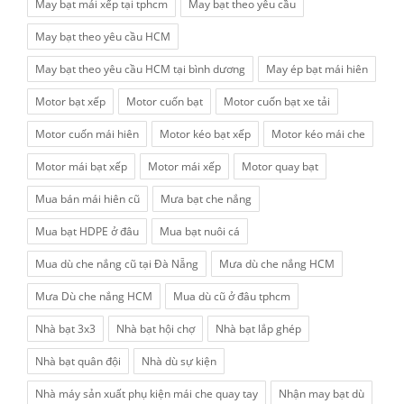
May bạt mái xếp tại tphcm
May bạt theo yêu cầu
May bạt theo yêu cầu HCM
May bạt theo yêu cầu HCM tại bình dương
May ép bạt mái hiên
Motor bạt xếp
Motor cuốn bạt
Motor cuốn bạt xe tải
Motor cuốn mái hiên
Motor kéo bạt xếp
Motor kéo mái che
Motor mái bạt xếp
Motor mái xếp
Motor quay bạt
Mua bán mái hiên cũ
Mưa bạt che nắng
Mua bạt HDPE ở đâu
Mua bạt nuôi cá
Mua dù che nắng cũ tại Đà Nẵng
Mưa dù che nắng HCM
Mưa Dù che nắng HCM
Mua dù cũ ở đâu tphcm
Nhà bạt 3x3
Nhà bạt hội chợ
Nhà bạt lắp ghép
Nhà bạt quân đội
Nhà dù sự kiện
Nhà máy sản xuất phụ kiện mái che quay tay
Nhận may bạt dù