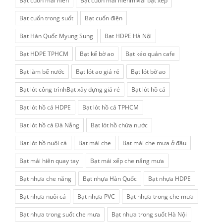
Bạt cuốn mái hiên
Bạt cuốn mái hiênmMái bạt xếp
Bạt cuốn trong suốt
Bạt cuốn điện
Bạt Hàn Quốc Myung Sung
Bạt HDPE Hà Nội
Bạt HDPE TPHCM
Bạt kế bờ ao
Bạt kéo quán cafe
Bạt làm bể nước
Bạt lót ao giá rẻ
Bạt lót bờ ao
Bạt lót công trìnhBạt xây dựng giá rẻ
Bạt lót hồ cá
Bạt lót hồ cá HDPE
Bạt lót hồ cá TPHCM
Bạt lót hồ cá Đà Nẵng
Bạt lót hồ chứa nước
Bạt lót hồ nuôi cá
Bạt mái che
Bạt mái che mưa ở đâu
Bạt mái hiên quay tay
Bạt mái xếp che nắng mưa
Bạt nhựa che nắng
Bạt nhựa Hàn Quốc
Bạt nhựa HDPE
Bạt nhựa nuôi cá
Bạt nhựa PVC
Bạt nhựa trong che mưa
Bạt nhựa trong suốt che mưa
Bạt nhựa trong suốt Hà Nội