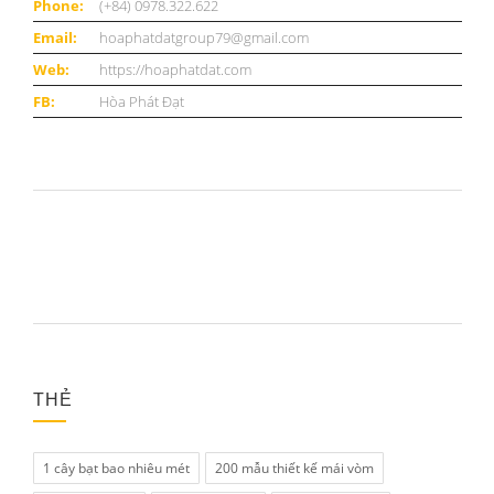
Phone:
(+84) 0978.322.622
Email:
hoaphatdatgroup79@gmail.com
Web:
https://hoaphatdat.com
FB:
Hòa Phát Đạt
THẺ
1 cây bạt bao nhiêu mét
200 mẫu thiết kế mái vòm