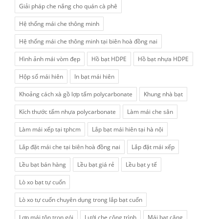
Giải pháp che nắng cho quán cà phê
Hệ thống mái che thông minh
Hệ thống mái che thông minh tại biên hoà đồng nai
Hình ảnh mái vòm đẹp
Hồ bạt HDPE
Hồ bạt nhựa HDPE
Hộp số mái hiên
In bạt mái hiên
Khoảng cách xà gồ lợp tấm polycarbonate
Khung nhà bạt
Kích thước tấm nhựa polycarbonate
Làm mái che sân
Làm mái xếp tại tphcm
Lắp bạt mái hiên tại hà nội
Lắp đặt mái che tại biên hoà đồng nai
Lắp đặt mái xếp
Lều bạt bán hàng
Lều bạt giá rẻ
Lều bạt y tế
Lò xo bạt tự cuốn
Lò xo tự cuốn chuyên dụng trong lắp bạt cuốn
Lợp mái tôn trọn gói
Lưới che công trình
Mái bạt căng