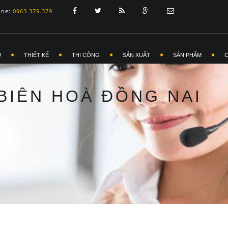
ine:
0963.379.379
Ủ
THIẾT KẾ
THI CÔNG
SẢN XUẤT
SẢN PHẨM
 BIÊN HOÀ ĐỒNG NAI