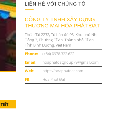
LIÊN HỆ VỚI CHÚNG TÔI
CÔNG TY TNHH XÂY DỰNG
THƯƠNG MẠI HÒA PHÁT ĐẠT
Thửa đất 2232, Tờ bản đố 95, Khu phố Nhị
Đồng 2, Phường Dĩ An, Thành phố Dĩ An,
Tỉnh Bình Dương, Việt Nam
Phone:
(+84) 0978.322.622
Email:
hoaphatdatgroup79@gmail.com
Web:
https://hoaphatdat.com
FB:
Hòa Phát Đạt
 TIẾT