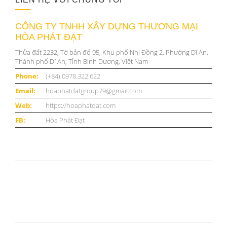
CÔNG TY TNHH XÂY DỰNG THƯƠNG MẠI
HÒA PHÁT ĐẠT
Thửa đất 2232, Tờ bản đố 95, Khu phố Nhị Đồng 2, Phường Dĩ An,
Thành phố Dĩ An, Tỉnh Bình Dương, Việt Nam
Phone:
(+84) 0978.322.622
Email:
hoaphatdatgroup79@gmail.com
Web:
https://hoaphatdat.com
FB:
Hòa Phát Đạt