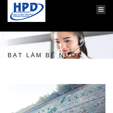
BẠT LÀM BỂ NƯỚC