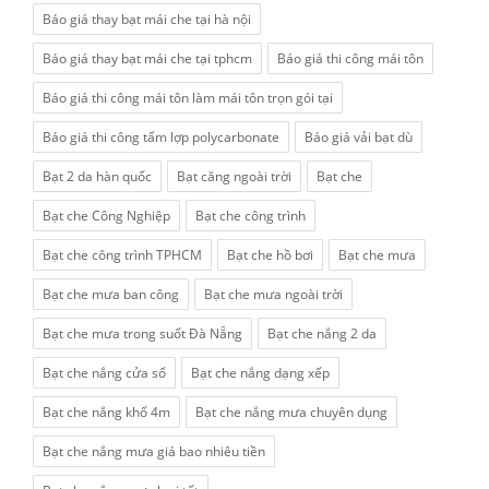
Báo giá thay bạt mái che tại hà nội
Báo giá thay bạt mái che tại tphcm
Báo giá thi công mái tôn
Báo giá thi công mái tôn làm mái tôn trọn gói tại
Báo giá thi công tấm lợp polycarbonate
Báo giá vải bạt dù
Bạt 2 da hàn quốc
Bạt căng ngoài trời
Bạt che
Bạt che Công Nghiệp
Bạt che công trình
Bạt che công trình TPHCM
Bạt che hồ bơi
Bạt che mưa
Bạt che mưa ban công
Bạt che mưa ngoài trời
Bạt che mưa trong suốt Đà Nẵng
Bạt che nắng 2 da
Bạt che nắng cửa sổ
Bạt che nắng dạng xếp
Bạt che nắng khổ 4m
Bạt che nắng mưa chuyên dụng
Bạt che nắng mưa giá bao nhiêu tiền