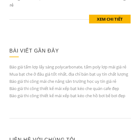
rẻ
XEM CHI TIẾT
BÀI VIẾT GẦN ĐÂY
Báo giá tấm lợp lấy sáng polycarbonate, tấm poly lợp mái giá rẻ
Mua bạt che ở đâu giá tốt nhất, địa chỉ bán bạt uy tín chất lượng
Báo giá thi công mái che nắng sân trường học uy tín giá rẻ
Báo giá thi công thiết kế mái xếp bạt kéo che quán cafe đẹp
Báo giá thi công thiết kế mái xếp bạt kéo che hồ bơi bể bơi đẹp
LIÊN HỆ VỚI CHÚNG TÔI