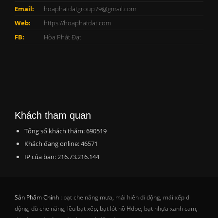
Email:
hoaphatdatgroup79@gmail.com
Web:
https://hoaphatdat.com
FB:
Hòa Phát Đạt
Khách tham quan
Tổng số khách thăm: 690519
Khách đang online: 46571
IP của bạn: 216.73.216.144
Sản Phẩm Chính :
bạt che nắng mưa
,
mái hiên di động
,
mái xếp di
động
,
dù che nắng
,
lều bạt xếp
,
bạt lót hồ Hdpe
,
bạt nhựa xanh cam
,