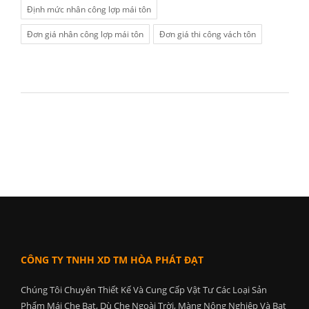
Định mức nhân công lợp mái tôn
Đơn giá nhân công lợp mái tôn
Đơn giá thi công vách tôn
CÔNG TY TNHH XD TM HÒA PHÁT ĐẠT
Chúng Tôi Chuyên Thiết Kế Và Cung Cấp Vật Tư Các Loại Sản
Phẩm Mái Che Bạt, Dù Che Ngoài Trời, Màng Nông Nghiệp Và Bạt