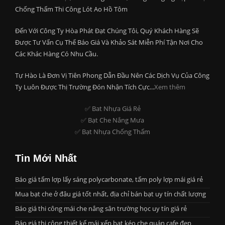
Chống Thấm Thi Công Lót Ao Hồ Tôm
Đến Với Công Ty Hòa Phát Đạt Chúng Tôi, Quý Khách Hàng Sẽ
Được Tư Vấn Cụ Thể Báo Giá Và Khảo Sát Miễn Phí Tận Nơi Cho
Các Khác Hàng Có Nhu Cầu.
Tự Hào Là Đơn Vị Tiên Phong Dẫn Đầu Nên Các Dịch Vụ Của Công
Ty Luôn Được Thị Trường Đón Nhận Tích Cực...
Xem thêm
✅ Bat Nhựa Giá Rẻ
✅ Bạt Che Nắng Mưa
✅ Bạt Nhựa Chống Thấm
Tin Mới Nhất
Báo giá tấm lợp lấy sáng polycarbonate, tấm poly lợp mái giá rẻ
Mua bạt che ở đâu giá tốt nhất, địa chỉ bán bạt uy tín chất lượng
Báo giá thi công mái che nắng sân trường học uy tín giá rẻ
Báo giá thi công thiết kế mái xếp bạt kéo che quán cafe đẹp