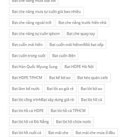
Bạt che nắng mưa loại tốt
Bạt che nắng mưa tự cuốn giá bao nhiều
Bạt che nắng ngoài trời
Bạt che nắng trước hiên nhà
Bạt che nắng tự cuốn tphcm
Bạt che quay tay
Bạt cuốn mái hiên
Bạt cuốn mái hiênmMái bạt xếp
Bạt cuốn trong suốt
Bạt cuốn điện
Bạt Hàn Quốc Myung Sung
Bạt HDPE Hà Nội
Bạt HDPE TPHCM
Bạt kế bờ ao
Bạt kéo quán cafe
Bạt làm bể nước
Bạt lót ao giá rẻ
Bạt lót bờ ao
Bạt lót công trìnhBạt xây dựng giá rẻ
Bạt lót hồ cá
Bạt lót hồ cá HDPE
Bạt lót hồ cá TPHCM
Bạt lót hồ cá Đà Nẵng
Bạt lót hồ chứa nước
Bạt lót hồ nuôi cá
Bạt mái che
Bạt mái che mưa ở đâu