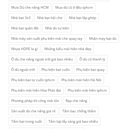
Mưa Dù che nắng HCM
Mua dù cũ ở đâu tphcm
Nhà bạt 3x3
Nhà bạt hội chợ
Nhà bạt lắp ghép
Nhà bạt quân đội
Nhà dù sự kiện
Nhà máy sản xuất phụ kiện mái che quay tay
Nhận may bạt dù
Nhựa HDPE la gì
Những kiểu mái hiên nhà đẹp
Ô dù che nắng ngoài trời giá bao nhiêu
Ô dù cũ thanh lý
Ô dù ngoài trời
Phụ kiện bạt cuốn
Phụ kiện bạt quay
Phụ kiện bạt tự cuốn tphcm
Phụ kiện mái hiên Hà Nội
Phụ kiện mái hiên Hòa Phát đạt
Phụ kiện mái hiên tphcm
Phương pháp thi công mái tôn
Rạp che nắng
Sản xuất dù che nắng giá rẻ
Tấm bạc chống thấm
Tấm bạt trong suốt
Tấm lợp lấy sáng giá bao nhiều