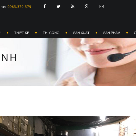
ine:
0963.379.379
Ủ
THIẾT KẾ
THI CÔNG
SẢN XUẤT
SẢN PHẨM
ANH