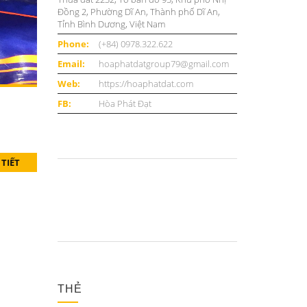
Đồng 2, Phường Dĩ An, Thành phố Dĩ An,
Tỉnh Bình Dương, Việt Nam
Phone:
(+84) 0978.322.622
Email:
hoaphatdatgroup79@gmail.com
Web:
https://hoaphatdat.com
FB:
Hòa Phát Đạt
 TIẾT
THẺ