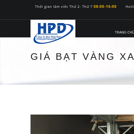
08:00-16:00
Thời gian làm viêc Thứ 2- Thứ 7
Hotl
TRANG CH
GIÁ BẠT VÀNG X