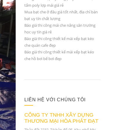
tấm poly lợp mái giá rẻ
Mua bạt che ở đâu giá tốt nhất, địa chỉ bán
bạt uy tín chất lượng
Báo giá thi công mái che nắng sân trường
học uy tín giá rẻ
Báo giá thi công thiết kế mái xếp bạt kéo
che quán cafe đẹp
Báo giá thi công thiết kế mái xếp bạt kéo
che hồ bơi bể bơi đẹp
LIÊN HỆ VỚI CHÚNG TÔI
CÔNG TY TNHH XÂY DỰNG
THƯƠNG MẠI HÒA PHÁT ĐẠT
Thửa đất 2232, Tờ bản đố 95, Khu phố Nhị