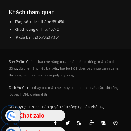
Khách tham quan
Tổng số khách thăm: 681450
Khách đang online: 45742
IP của bạn: 216.73.217.154
Sản Phẩm Chính :
bạt che nắng mưa
,
mái hiên di động
,
mái xếp di
động
,
dù che nắng
,
lều bạt xếp
,
bạt lót hồ Hdpe
,
bạt nhựa xanh cam
,
thi công mái tôn
,
mái nhựa poly lấy sáng
Dịch Vụ Chính :
thay bạt mái che
,
may bạt che theo yêu cầu
,
thi công
lót bạt HDPE chống thấm
© Copyright 2022 - Bản quyền của công ty Hòa Phát Đạt
Chat zalo