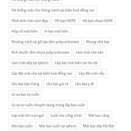
Hệ thống mái che thông minh tại biên hoà đồng nai
Hình ảnh mái vòm đẹp
Hồ bạt HDPE
Hồ bạt nhựa HDPE
Hộp số mái hiên
In bạt mái hiên
Khoảng cách xà gồ lợp tấm polycarbonate
Khung nhà bạt
Kích thước tấm nhựa polycarbonate
Làm mái che sân
Làm mái xếp tại tphcm
Lắp bạt mái hiên tại hà nội
Lắp đặt mái che tại biên hoà đồng nai
Lắp đặt mái xếp
Lều bạt bán hàng
Lều bạt giá rẻ
Lều bạt y tế
Lò xo bạt tự cuốn
Lò xo tự cuốn chuyên dụng trong lắp bạt cuốn
Lợp mái tôn trọn gói
Lưới che công trình
Mái bạt căng
Mái bạt cuốn
Mái bạt cuốn tại tphcm
Mái bạt xếp Hà Nội