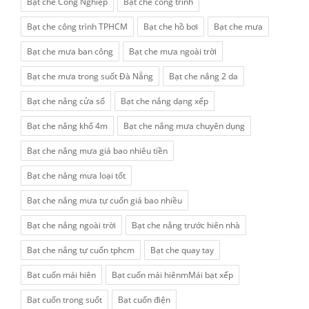
Bạt che Công Nghiệp
Bạt che công trình
Bạt che công trình TPHCM
Bạt che hồ bơi
Bạt che mưa
Bạt che mưa ban công
Bạt che mưa ngoài trời
Bạt che mưa trong suốt Đà Nẵng
Bạt che nắng 2 da
Bạt che nắng cửa sổ
Bạt che nắng dạng xếp
Bạt che nắng khổ 4m
Bạt che nắng mưa chuyên dụng
Bạt che nắng mưa giá bao nhiêu tiền
Bạt che nắng mưa loại tốt
Bạt che nắng mưa tự cuốn giá bao nhiều
Bạt che nắng ngoài trời
Bạt che nắng trước hiên nhà
Bạt che nắng tự cuốn tphcm
Bạt che quay tay
Bạt cuốn mái hiên
Bạt cuốn mái hiênmMái bạt xếp
Bạt cuốn trong suốt
Bạt cuốn điện