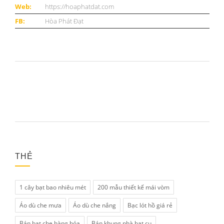
Web:
https://hoaphatdat.com
FB:
Hòa Phát Đạt
THẺ
1 cây bạt bao nhiêu mét
200 mẫu thiết kế mái vòm
Áo dù che mưa
Áo dù che nắng
Bạc lót hồ giá rẻ
Bán bạt che hàng hóa
Bán khung nhà bạt cụ