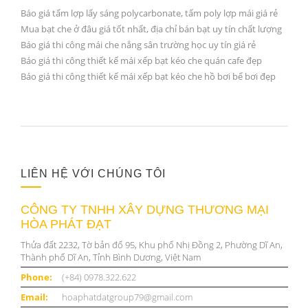
Báo giá tấm lợp lấy sáng polycarbonate, tấm poly lợp mái giá rẻ
Mua bạt che ở đâu giá tốt nhất, địa chỉ bán bạt uy tín chất lượng
Báo giá thi công mái che nắng sân trường học uy tín giá rẻ
Báo giá thi công thiết kế mái xếp bạt kéo che quán cafe đẹp
Báo giá thi công thiết kế mái xếp bạt kéo che hồ bơi bể bơi đẹp
LIÊN HỆ VỚI CHÚNG TÔI
CÔNG TY TNHH XÂY DỰNG THƯƠNG MẠI
HÒA PHÁT ĐẠT
Thửa đất 2232, Tờ bản đố 95, Khu phố Nhị Đồng 2, Phường Dĩ An,
Thành phố Dĩ An, Tỉnh Bình Dương, Việt Nam
Phone:
(+84) 0978.322.622
Email:
hoaphatdatgroup79@gmail.com