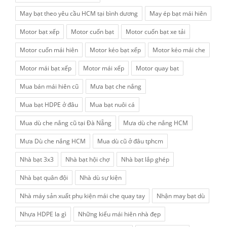
May bạt theo yêu cầu HCM tại bình dương
May ép bạt mái hiên
Motor bạt xếp
Motor cuốn bạt
Motor cuốn bạt xe tải
Motor cuốn mái hiên
Motor kéo bạt xếp
Motor kéo mái che
Motor mái bạt xếp
Motor mái xếp
Motor quay bạt
Mua bán mái hiên cũ
Mưa bạt che nắng
Mua bạt HDPE ở đâu
Mua bạt nuôi cá
Mua dù che nắng cũ tại Đà Nẵng
Mưa dù che nắng HCM
Mưa Dù che nắng HCM
Mua dù cũ ở đâu tphcm
Nhà bạt 3x3
Nhà bạt hội chợ
Nhà bạt lắp ghép
Nhà bạt quân đội
Nhà dù sự kiện
Nhà máy sản xuất phụ kiện mái che quay tay
Nhận may bạt dù
Nhựa HDPE la gì
Những kiểu mái hiên nhà đẹp