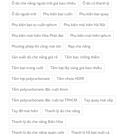
Ô dù che nắng ngoài trời giá bao nhiêu
Ô dù cũ thanh lý
Ô dù ngoài trời
Phụ kiện bạt cuốn
Phụ kiện bạt quay
Phụ kiện bạt tự cuốn tphcm
Phụ kiện mái hiên Hà Nội
Phụ kiện mái hiên Hòa Phát đạt
Phụ kiện mái hiên tphcm
Phương pháp thi công mái tôn
Rạp che nắng
Sản xuất dù che nắng giá rẻ
Tấm bạc chống thấm
Tấm bạt trong suốt
Tấm lợp lấy sáng giá bao nhiều
Tấm lợp polycarbonate
Tấm nhựa HDPE
Tấm polycarbonate đặc ruột 4mm
Tấm polycarbonate đặc ruột tại TPHCM
Tay quay mái xếp
Tay đỡ mái hiên
Thanh lý dù che nắng
Thanh lý dù che nắng Biên Hòa
Thanh lý dù che nắng quán cafe
Thanh lý hồ bạt nuôi cá