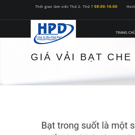
08:00-16:00
Thời gian làm viêc Thứ 2- Thứ 7
Hotl
TRANG CH
GIÁ VẢI BẠT CH