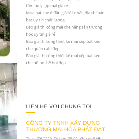
tấm poly lợp mái giá rẻ
Mua bạt che ở đâu giá tốt nhất, địa chỉ bán
bạt uy tín chất lượng
Báo giá thi công mái che nắng sân trường
học uy tín giá rẻ
Báo giá thi công thiết kế mái xếp bạt kéo
che quán cafe đẹp
Báo giá thi công thiết kế mái xếp bạt kéo
che hồ bơi bể bơi đẹp
LIÊN HỆ VỚI CHÚNG TÔI
CÔNG TY TNHH XÂY DỰNG
THƯƠNG MẠI HÒA PHÁT ĐẠT
Thửa đất 2232, Tờ bản đố 95, Khu phố Nhị