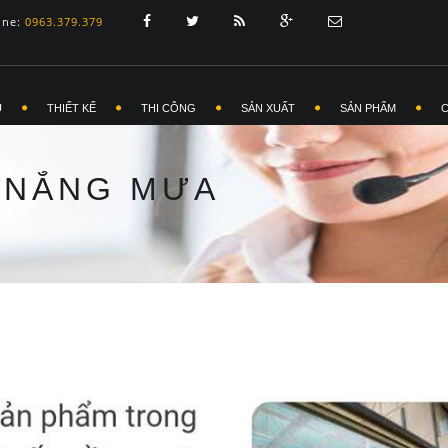
ine:
0963.379.379
Ủ
THIẾT KẾ
THI CÔNG
SẢN XUẤT
SẢN PHẨM
E NẮNG MƯA