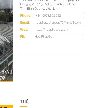
Đồng 2, Phường Dĩ An, Thành phố Dĩ An,
Tỉnh Bình Dương, Việt Nam
Phone:
(+84) 0978.322.622
Email:
hoaphatdatgroup79@gmail.com
Web:
https://hoaphatdat.com
FB:
Hòa Phát Đạt
THẺ