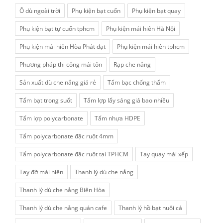
Ô dù ngoài trời
Phụ kiện bạt cuốn
Phụ kiện bạt quay
Phụ kiện bạt tự cuốn tphcm
Phụ kiện mái hiên Hà Nội
Phụ kiện mái hiên Hòa Phát đạt
Phụ kiện mái hiên tphcm
Phương pháp thi công mái tôn
Rạp che nắng
Sản xuất dù che nắng giá rẻ
Tấm bạc chống thấm
Tấm bạt trong suốt
Tấm lợp lấy sáng giá bao nhiều
Tấm lợp polycarbonate
Tấm nhựa HDPE
Tấm polycarbonate đặc ruột 4mm
Tấm polycarbonate đặc ruột tại TPHCM
Tay quay mái xếp
Tay đỡ mái hiên
Thanh lý dù che nắng
Thanh lý dù che nắng Biên Hòa
Thanh lý dù che nắng quán cafe
Thanh lý hồ bạt nuôi cá