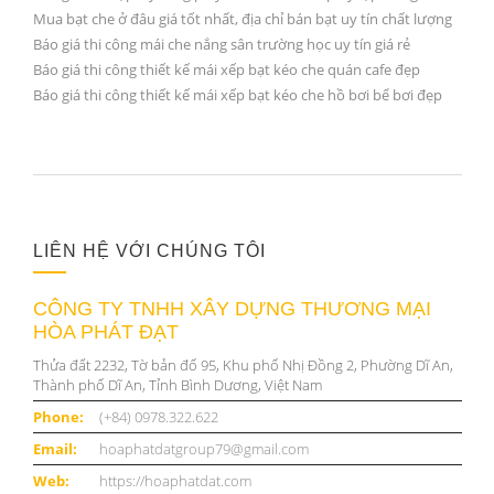
Mua bạt che ở đâu giá tốt nhất, địa chỉ bán bạt uy tín chất lượng
Báo giá thi công mái che nắng sân trường học uy tín giá rẻ
Báo giá thi công thiết kế mái xếp bạt kéo che quán cafe đẹp
Báo giá thi công thiết kế mái xếp bạt kéo che hồ bơi bể bơi đẹp
LIÊN HỆ VỚI CHÚNG TÔI
CÔNG TY TNHH XÂY DỰNG THƯƠNG MẠI
HÒA PHÁT ĐẠT
Thửa đất 2232, Tờ bản đố 95, Khu phố Nhị Đồng 2, Phường Dĩ An,
Thành phố Dĩ An, Tỉnh Bình Dương, Việt Nam
Phone:
(+84) 0978.322.622
Email:
hoaphatdatgroup79@gmail.com
Web:
https://hoaphatdat.com