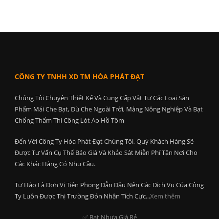
CÔNG TY TNHH XD TM HÒA PHÁT ĐẠT
Chúng Tôi Chuyên Thiết Kế Và Cung Cấp Vật Tư Các Loại Sản
Phẩm Mái Che Bạt, Dù Che Ngoài Trời, Màng Nông Nghiệp Và Bạt
Chống Thấm Thi Công Lót Ao Hồ Tôm
Đến Với Công Ty Hòa Phát Đạt Chúng Tôi, Quý Khách Hàng Sẽ
Được Tư Vấn Cụ Thể Báo Giá Và Khảo Sát Miễn Phí Tận Nơi Cho
Các Khác Hàng Có Nhu Cầu.
Tự Hào Là Đơn Vị Tiên Phong Dẫn Đầu Nên Các Dịch Vụ Của Công
Ty Luôn Được Thị Trường Đón Nhận Tích Cực...
Xem thêm
✅ Bat Nhựa Giá Rẻ