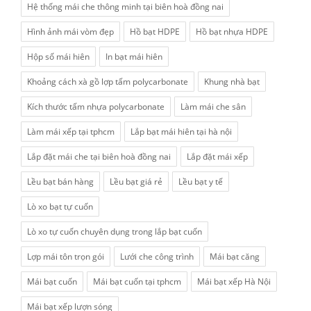
Hệ thống mái che thông minh tại biên hoà đồng nai
Hình ảnh mái vòm đẹp
Hồ bạt HDPE
Hồ bạt nhựa HDPE
Hộp số mái hiên
In bạt mái hiên
Khoảng cách xà gồ lợp tấm polycarbonate
Khung nhà bạt
Kích thước tấm nhựa polycarbonate
Làm mái che sân
Làm mái xếp tại tphcm
Lắp bạt mái hiên tại hà nội
Lắp đặt mái che tại biên hoà đồng nai
Lắp đặt mái xếp
Lều bạt bán hàng
Lều bạt giá rẻ
Lều bạt y tế
Lò xo bạt tự cuốn
Lò xo tự cuốn chuyên dụng trong lắp bạt cuốn
Lợp mái tôn trọn gói
Lưới che công trình
Mái bạt căng
Mái bạt cuốn
Mái bạt cuốn tại tphcm
Mái bạt xếp Hà Nội
Mái bạt xếp lượn sóng