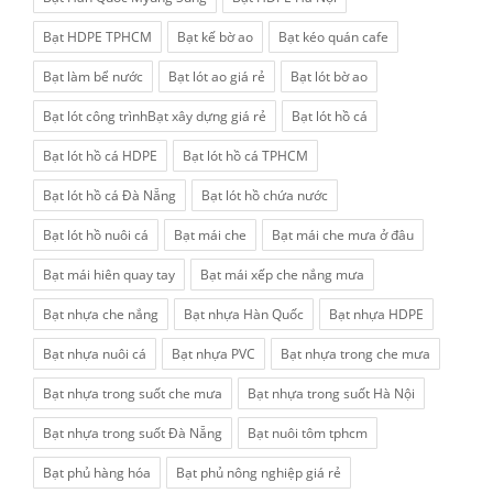
Bạt HDPE TPHCM
Bạt kế bờ ao
Bạt kéo quán cafe
Bạt làm bể nước
Bạt lót ao giá rẻ
Bạt lót bờ ao
Bạt lót công trìnhBạt xây dựng giá rẻ
Bạt lót hồ cá
Bạt lót hồ cá HDPE
Bạt lót hồ cá TPHCM
Bạt lót hồ cá Đà Nẵng
Bạt lót hồ chứa nước
Bạt lót hồ nuôi cá
Bạt mái che
Bạt mái che mưa ở đâu
Bạt mái hiên quay tay
Bạt mái xếp che nắng mưa
Bạt nhựa che nắng
Bạt nhựa Hàn Quốc
Bạt nhựa HDPE
Bạt nhựa nuôi cá
Bạt nhựa PVC
Bạt nhựa trong che mưa
Bạt nhựa trong suốt che mưa
Bạt nhựa trong suốt Hà Nội
Bạt nhựa trong suốt Đà Nẵng
Bạt nuôi tôm tphcm
Bạt phủ hàng hóa
Bạt phủ nông nghiệp giá rẻ