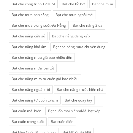
Bạt che công trình TPHCM
Bạt che hồ bơi
Bạt che mưa
Bạt che mưa ban công
Bạt che mưa ngoài trời
Bạt che mưa trong suốt Đà Nẵng
Bạt che nắng 2 da
Bạt che nắng cửa sổ
Bạt che nắng dạng xếp
Bạt che nắng khổ 4m
Bạt che nắng mưa chuyên dụng
Bạt che nắng mưa giá bao nhiêu tiền
Bạt che nắng mưa loại tốt
Bạt che nắng mưa tự cuốn giá bao nhiều
Bạt che nắng ngoài trời
Bạt che nắng trước hiên nhà
Bạt che nắng tự cuốn tphcm
Bạt che quay tay
Bạt cuốn mái hiên
Bạt cuốn mái hiênmMái bạt xếp
Bạt cuốn trong suốt
Bạt cuốn điện
Bạt Hàn Quốc Myung Sung
Bạt HDPE Hà Nội