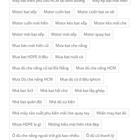
May bạt theo yêu cầu HCM tại bình dương
May ép bạt mái hiên
Motor bạt xếp
Motor cuốn bạt
Motor cuốn bạt xe tải
Motor cuốn mái hiên
Motor kéo bạt xếp
Motor kéo mái che
Motor mái bạt xếp
Motor mái xếp
Motor quay bạt
Mua bán mái hiên cũ
Mưa bạt che nắng
Mua bạt HDPE ở đâu
Mua bạt nuôi cá
Mua dù che nắng cũ tại Đà Nẵng
Mưa dù che nắng HCM
Mưa Dù che nắng HCM
Mua dù cũ ở đâu tphcm
Nhà bạt 3x3
Nhà bạt hội chợ
Nhà bạt lắp ghép
Nhà bạt quân đội
Nhà dù sự kiện
Nhà máy sản xuất phụ kiện mái che quay tay
Nhận may bạt dù
Nhựa HDPE la gì
Những kiểu mái hiên nhà đẹp
Ô dù che nắng ngoài trời giá bao nhiêu
Ô dù cũ thanh lý