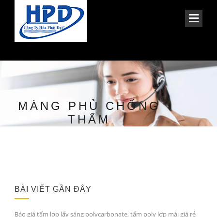
MÀNG PHỦ CHỐNG
THẤM
BÀI VIẾT GẦN ĐÂY
Báo giá tấm lợp lấy sáng polycarbonate, tấm poly lợp mái giá rẻ