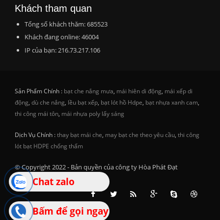
Khách tham quan
Tổng số khách thăm: 685523
Khách đang online: 46004
IP của bạn: 216.73.217.106
Sản Phẩm Chính :
bạt che nắng mưa
,
mái hiên di động
,
mái xếp di
động
,
dù che nắng
,
lều bạt xếp
,
bạt lót hồ Hdpe
,
bạt nhựa xanh cam
,
thi công mái tôn
,
mái nhựa poly lấy sáng
Dịch Vụ Chính :
thay bạt mái che
,
may bạt che theo yêu cầu
,
thi công
lót bạt HDPE chống thấm
© Copyright 2022 - Bản quyền của công ty Hòa Phát Đạt
Chat zalo
Bấm để gọi ngay