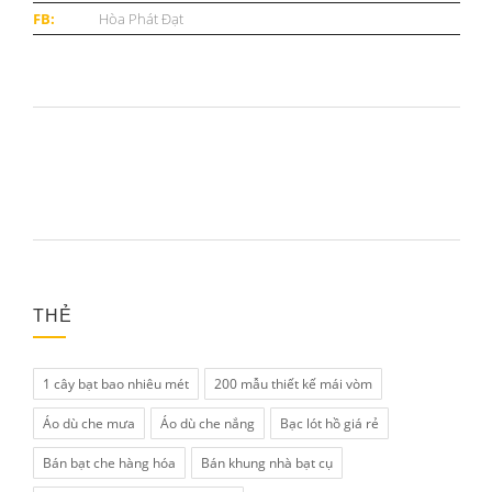
FB:
Hòa Phát Đạt
THẺ
1 cây bạt bao nhiêu mét
200 mẫu thiết kế mái vòm
Áo dù che mưa
Áo dù che nắng
Bạc lót hồ giá rẻ
Bán bạt che hàng hóa
Bán khung nhà bạt cụ