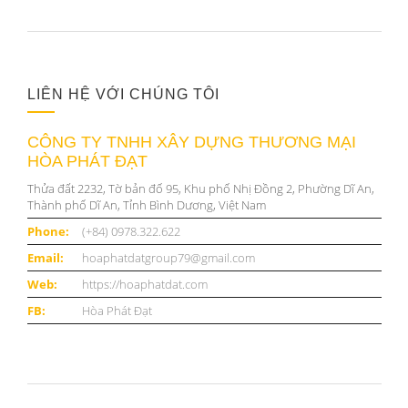
LIÊN HỆ VỚI CHÚNG TÔI
CÔNG TY TNHH XÂY DỰNG THƯƠNG MẠI
HÒA PHÁT ĐẠT
Thửa đất 2232, Tờ bản đố 95, Khu phố Nhị Đồng 2, Phường Dĩ An,
Thành phố Dĩ An, Tỉnh Bình Dương, Việt Nam
Phone:
(+84) 0978.322.622
Email:
hoaphatdatgroup79@gmail.com
Web:
https://hoaphatdat.com
FB:
Hòa Phát Đạt