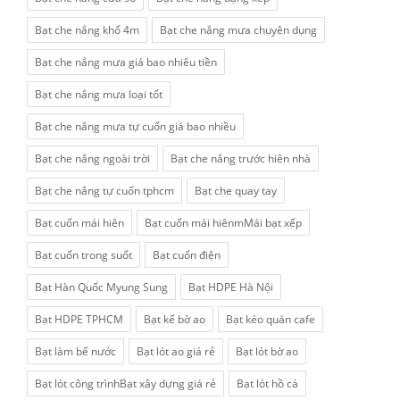
Bạt che nắng khổ 4m
Bạt che nắng mưa chuyên dụng
Bạt che nắng mưa giá bao nhiêu tiền
Bạt che nắng mưa loại tốt
Bạt che nắng mưa tự cuốn giá bao nhiều
Bạt che nắng ngoài trời
Bạt che nắng trước hiên nhà
Bạt che nắng tự cuốn tphcm
Bạt che quay tay
Bạt cuốn mái hiên
Bạt cuốn mái hiênmMái bạt xếp
Bạt cuốn trong suốt
Bạt cuốn điện
Bạt Hàn Quốc Myung Sung
Bạt HDPE Hà Nội
Bạt HDPE TPHCM
Bạt kế bờ ao
Bạt kéo quán cafe
Bạt làm bể nước
Bạt lót ao giá rẻ
Bạt lót bờ ao
Bạt lót công trìnhBạt xây dựng giá rẻ
Bạt lót hồ cá