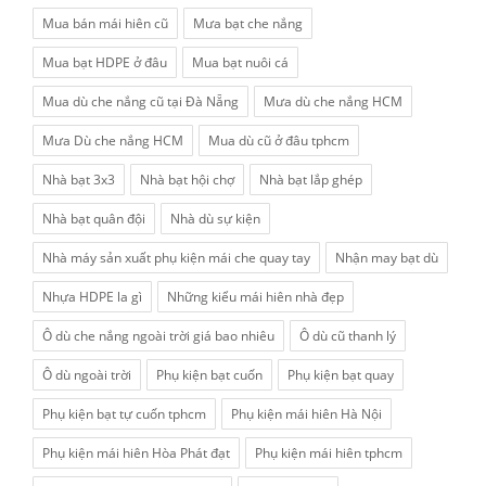
Mua bán mái hiên cũ
Mưa bạt che nắng
Mua bạt HDPE ở đâu
Mua bạt nuôi cá
Mua dù che nắng cũ tại Đà Nẵng
Mưa dù che nắng HCM
Mưa Dù che nắng HCM
Mua dù cũ ở đâu tphcm
Nhà bạt 3x3
Nhà bạt hội chợ
Nhà bạt lắp ghép
Nhà bạt quân đội
Nhà dù sự kiện
Nhà máy sản xuất phụ kiện mái che quay tay
Nhận may bạt dù
Nhựa HDPE la gì
Những kiểu mái hiên nhà đẹp
Ô dù che nắng ngoài trời giá bao nhiêu
Ô dù cũ thanh lý
Ô dù ngoài trời
Phụ kiện bạt cuốn
Phụ kiện bạt quay
Phụ kiện bạt tự cuốn tphcm
Phụ kiện mái hiên Hà Nội
Phụ kiện mái hiên Hòa Phát đạt
Phụ kiện mái hiên tphcm