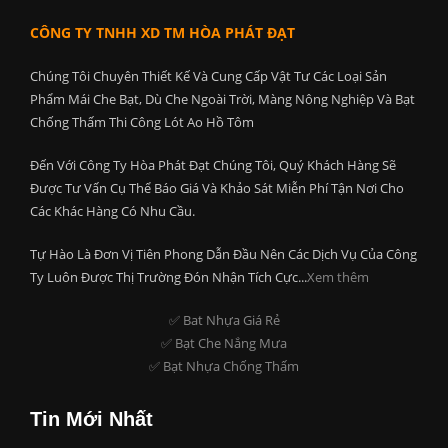
CÔNG TY TNHH XD TM HÒA PHÁT ĐẠT
Chúng Tôi Chuyên Thiết Kế Và Cung Cấp Vật Tư Các Loại Sản
Phẩm Mái Che Bạt, Dù Che Ngoài Trời, Màng Nông Nghiệp Và Bạt
Chống Thấm Thi Công Lót Ao Hồ Tôm
Đến Với Công Ty Hòa Phát Đạt Chúng Tôi, Quý Khách Hàng Sẽ
Được Tư Vấn Cụ Thể Báo Giá Và Khảo Sát Miễn Phí Tận Nơi Cho
Các Khác Hàng Có Nhu Cầu.
Tự Hào Là Đơn Vị Tiên Phong Dẫn Đầu Nên Các Dịch Vụ Của Công
Ty Luôn Được Thị Trường Đón Nhận Tích Cực...
Xem thêm
✅ Bat Nhựa Giá Rẻ
✅ Bạt Che Nắng Mưa
✅ Bạt Nhựa Chống Thấm
Tin Mới Nhất