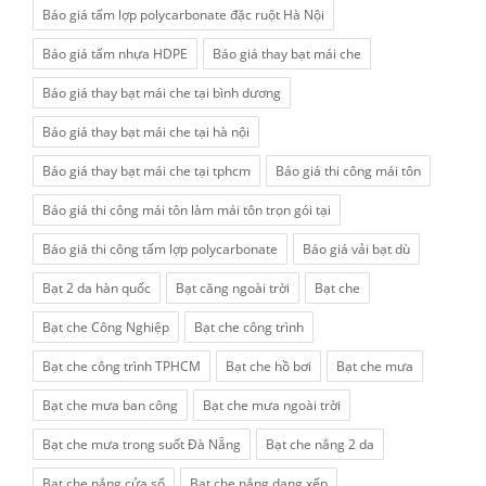
Báo giá tấm lợp polycarbonate đặc ruột Hà Nội
Báo giá tấm nhựa HDPE
Báo giá thay bạt mái che
Báo giá thay bạt mái che tại bình dương
Báo giá thay bạt mái che tại hà nội
Báo giá thay bạt mái che tại tphcm
Báo giá thi công mái tôn
Báo giá thi công mái tôn làm mái tôn trọn gói tại
Báo giá thi công tấm lợp polycarbonate
Báo giá vải bạt dù
Bạt 2 da hàn quốc
Bạt căng ngoài trời
Bạt che
Bạt che Công Nghiệp
Bạt che công trình
Bạt che công trình TPHCM
Bạt che hồ bơi
Bạt che mưa
Bạt che mưa ban công
Bạt che mưa ngoài trời
Bạt che mưa trong suốt Đà Nẵng
Bạt che nắng 2 da
Bạt che nắng cửa sổ
Bạt che nắng dạng xếp