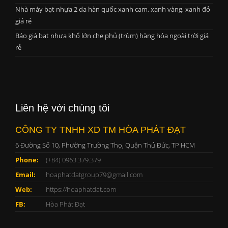
Nhà máy bạt nhựa 2 da hàn quốc xanh cam, xanh vàng, xanh đỏ
giá rẻ
Báo giá bạt nhựa khổ lớn che phủ (trùm) hàng hóa ngoài trời giá
rẻ
Liên hệ với chúng tôi
CÔNG TY TNHH XD TM HÒA PHÁT ĐẠT
6 Đường Số 10, Phường Trường Thọ, Quận Thủ Đức, TP HCM
Phone:
(+84) 0963.379.379
Email:
hoaphatdatgroup79@gmail.com
Web:
https://hoaphatdat.com
FB:
Hòa Phát Đạt