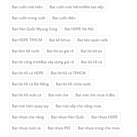
Bạt cuốn mái hiên
Bạt cuốn mái hiênmMái bạt xếp
Bạt cuốn trong suốt
Bạt cuốn điện
Bạt Hàn Quốc Myung Sung
Bạt HDPE Hà Nội
Bạt HDPE TPHCM
Bạt kế bờ ao
Bạt kéo quán cafe
Bạt làm bể nước
Bạt lót ao giá rẻ
Bạt lót bờ ao
Bạt lót công trìnhBạt xây dựng giá rẻ
Bạt lót hồ cá
Bạt lót hồ cá HDPE
Bạt lót hồ cá TPHCM
Bạt lót hồ cá Đà Nẵng
Bạt lót hồ chứa nước
Bạt lót hồ nuôi cá
Bạt mái che
Bạt mái che mưa ở đâu
Bạt mái hiên quay tay
Bạt mái xếp che nắng mưa
Bạt nhựa che nắng
Bạt nhựa Hàn Quốc
Bạt nhựa HDPE
Bạt nhựa nuôi cá
Bạt nhựa PVC
Bạt nhựa trong che mưa