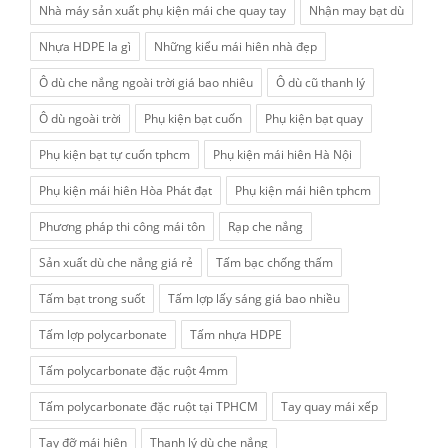
Nhà máy sản xuất phụ kiện mái che quay tay
Nhận may bạt dù
Nhựa HDPE la gì
Những kiểu mái hiên nhà đẹp
Ô dù che nắng ngoài trời giá bao nhiêu
Ô dù cũ thanh lý
Ô dù ngoài trời
Phụ kiện bạt cuốn
Phụ kiện bạt quay
Phụ kiện bạt tự cuốn tphcm
Phụ kiện mái hiên Hà Nội
Phụ kiện mái hiên Hòa Phát đạt
Phụ kiện mái hiên tphcm
Phương pháp thi công mái tôn
Rạp che nắng
Sản xuất dù che nắng giá rẻ
Tấm bạc chống thấm
Tấm bạt trong suốt
Tấm lợp lấy sáng giá bao nhiều
Tấm lợp polycarbonate
Tấm nhựa HDPE
Tấm polycarbonate đặc ruột 4mm
Tấm polycarbonate đặc ruột tại TPHCM
Tay quay mái xếp
Tay đỡ mái hiên
Thanh lý dù che nắng