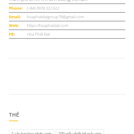
Phone:
(+84) 0978.322.622
Email:
hoaphatdatgroup79@gmail.com
Web:
https://hoaphatdat.com
FB:
Hòa Phát Đạt
THẺ
1 cây bạt bao nhiêu mét
200 mẫu thiết kế mái vòm