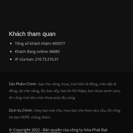
Khách tham quan
Tổng số khách thăm: 693577
Khách đang online: 46685
IP của bạn: 216.73.216.31
Sản Phẩm Chính :
bạt che nắng mưa
,
mái hiên di động
,
mái xếp di
động
,
dù che nắng
,
lều bạt xếp
,
bạt lót hồ Hdpe
,
bạt nhựa xanh cam
,
thi công mái tôn
,
mái nhựa poly lấy sáng
Dịch Vụ Chính :
thay bạt mái che
,
may bạt che theo yêu cầu
,
thi công
lót bạt HDPE chống thấm
© Copyright 2022 - Bản quyền của công ty Hòa Phát Đạt