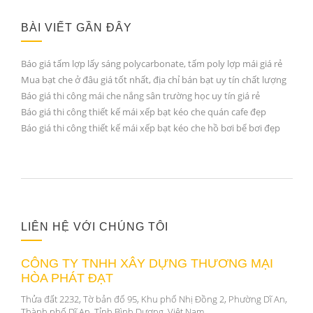
BÀI VIẾT GẦN ĐÂY
Báo giá tấm lợp lấy sáng polycarbonate, tấm poly lợp mái giá rẻ
Mua bạt che ở đâu giá tốt nhất, địa chỉ bán bạt uy tín chất lượng
Báo giá thi công mái che nắng sân trường học uy tín giá rẻ
Báo giá thi công thiết kế mái xếp bạt kéo che quán cafe đẹp
Báo giá thi công thiết kế mái xếp bạt kéo che hồ bơi bể bơi đẹp
LIÊN HỆ VỚI CHÚNG TÔI
CÔNG TY TNHH XÂY DỰNG THƯƠNG MẠI
HÒA PHÁT ĐẠT
Thửa đất 2232, Tờ bản đố 95, Khu phố Nhị Đồng 2, Phường Dĩ An,
Thành phố Dĩ An, Tỉnh Bình Dương, Việt Nam