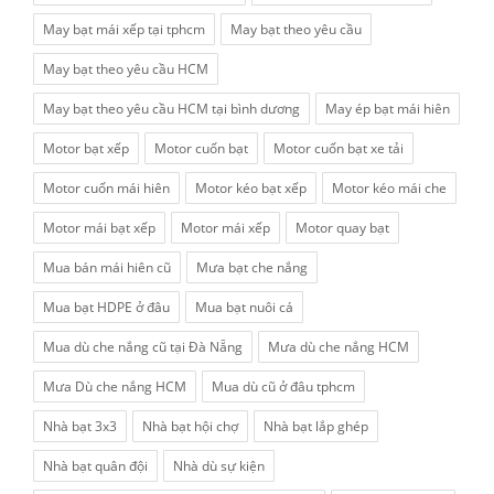
May bạt mái xếp tại tphcm
May bạt theo yêu cầu
May bạt theo yêu cầu HCM
May bạt theo yêu cầu HCM tại bình dương
May ép bạt mái hiên
Motor bạt xếp
Motor cuốn bạt
Motor cuốn bạt xe tải
Motor cuốn mái hiên
Motor kéo bạt xếp
Motor kéo mái che
Motor mái bạt xếp
Motor mái xếp
Motor quay bạt
Mua bán mái hiên cũ
Mưa bạt che nắng
Mua bạt HDPE ở đâu
Mua bạt nuôi cá
Mua dù che nắng cũ tại Đà Nẵng
Mưa dù che nắng HCM
Mưa Dù che nắng HCM
Mua dù cũ ở đâu tphcm
Nhà bạt 3x3
Nhà bạt hội chợ
Nhà bạt lắp ghép
Nhà bạt quân đội
Nhà dù sự kiện