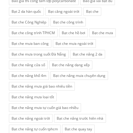
Báo giá thi công tấm lợp polycarbonate
Báo giá vải bạt dù
Bạt 2 da hàn quốc
Bạt căng ngoài trời
Bạt che
Bạt che Công Nghiệp
Bạt che công trình
Bạt che công trình TPHCM
Bạt che hồ bơi
Bạt che mưa
Bạt che mưa ban công
Bạt che mưa ngoài trời
Bạt che mưa trong suốt Đà Nẵng
Bạt che nắng 2 da
Bạt che nắng cửa sổ
Bạt che nắng dạng xếp
Bạt che nắng khổ 4m
Bạt che nắng mưa chuyên dụng
Bạt che nắng mưa giá bao nhiêu tiền
Bạt che nắng mưa loại tốt
Bạt che nắng mưa tự cuốn giá bao nhiều
Bạt che nắng ngoài trời
Bạt che nắng trước hiên nhà
Bạt che nắng tự cuốn tphcm
Bạt che quay tay