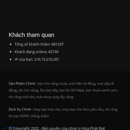
Khách tham quan
Tổng số khách thăm: 681337
Khách đang online: 45739
IP của bạn: 216.73.216.201
Sản Phẩm Chính :
bạt che nắng mưa
,
mái hiên di động
,
mái xếp di
động
,
dù che nắng
,
lều bạt xếp
,
bạt lót hồ Hdpe
,
bạt nhựa xanh cam
,
thi công mái tôn
,
mái nhựa poly lấy sáng
Dịch Vụ Chính :
thay bạt mái che
,
may bạt che theo yêu cầu
,
thi công
lót bạt HDPE chống thấm
© Copyright 2022 - Bản quyền của công ty Hòa Phát Đạt