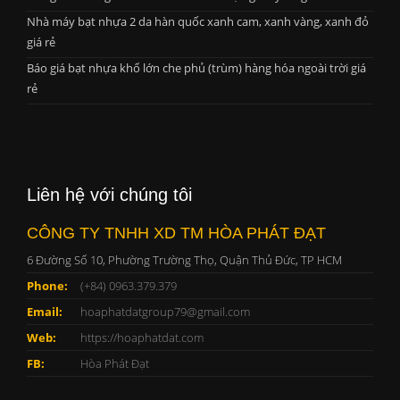
Nhà máy bạt nhựa 2 da hàn quốc xanh cam, xanh vàng, xanh đỏ
giá rẻ
Báo giá bạt nhựa khổ lớn che phủ (trùm) hàng hóa ngoài trời giá
rẻ
Liên hệ với chúng tôi
CÔNG TY TNHH XD TM HÒA PHÁT ĐẠT
6 Đường Số 10, Phường Trường Thọ, Quận Thủ Đức, TP HCM
Phone:
(+84) 0963.379.379
Email:
hoaphatdatgroup79@gmail.com
Web:
https://hoaphatdat.com
FB:
Hòa Phát Đạt