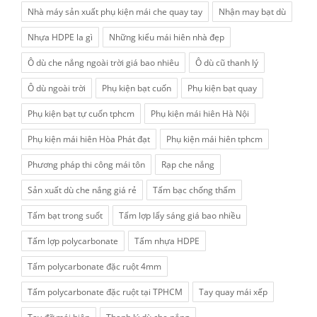
Nhà máy sản xuất phụ kiện mái che quay tay
Nhận may bạt dù
Nhựa HDPE la gì
Những kiểu mái hiên nhà đẹp
Ô dù che nắng ngoài trời giá bao nhiêu
Ô dù cũ thanh lý
Ô dù ngoài trời
Phụ kiện bạt cuốn
Phụ kiện bạt quay
Phụ kiện bạt tự cuốn tphcm
Phụ kiện mái hiên Hà Nội
Phụ kiện mái hiên Hòa Phát đạt
Phụ kiện mái hiên tphcm
Phương pháp thi công mái tôn
Rạp che nắng
Sản xuất dù che nắng giá rẻ
Tấm bạc chống thấm
Tấm bạt trong suốt
Tấm lợp lấy sáng giá bao nhiều
Tấm lợp polycarbonate
Tấm nhựa HDPE
Tấm polycarbonate đặc ruột 4mm
Tấm polycarbonate đặc ruột tại TPHCM
Tay quay mái xếp