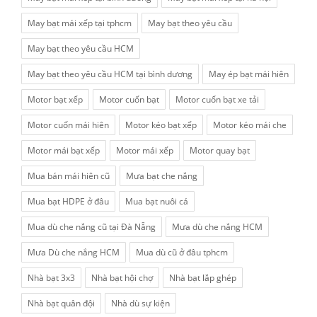
May bạt mái xếp tại tphcm
May bạt theo yêu cầu
May bạt theo yêu cầu HCM
May bạt theo yêu cầu HCM tại bình dương
May ép bạt mái hiên
Motor bạt xếp
Motor cuốn bạt
Motor cuốn bạt xe tải
Motor cuốn mái hiên
Motor kéo bạt xếp
Motor kéo mái che
Motor mái bạt xếp
Motor mái xếp
Motor quay bạt
Mua bán mái hiên cũ
Mưa bạt che nắng
Mua bạt HDPE ở đâu
Mua bạt nuôi cá
Mua dù che nắng cũ tại Đà Nẵng
Mưa dù che nắng HCM
Mưa Dù che nắng HCM
Mua dù cũ ở đâu tphcm
Nhà bạt 3x3
Nhà bạt hội chợ
Nhà bạt lắp ghép
Nhà bạt quân đội
Nhà dù sự kiện