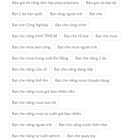
Báo giá thi công tấm lợp polycarbonate
Báo giá vải bạt dù
Bạt 2 da hàn quốc
Bạt căng ngoài trời
Bạt che
Bạt che Công Nghiệp
Bạt che công trình
Bạt che công trình TPHCM
Bạt che hồ bơi
Bạt che mưa
Bạt che mưa ban công
Bạt che mưa ngoài trời
Bạt che mưa trong suốt Đà Nẵng
Bạt che nắng 2 da
Bạt che nắng cửa sổ
Bạt che nắng dạng xếp
Bạt che nắng khổ 4m
Bạt che nắng mưa chuyên dụng
Bạt che nắng mưa giá bao nhiêu tiền
Bạt che nắng mưa loại tốt
Bạt che nắng mưa tự cuốn giá bao nhiều
Bạt che nắng ngoài trời
Bạt che nắng trước hiên nhà
Bạt che nắng tự cuốn tphcm
Bạt che quay tay