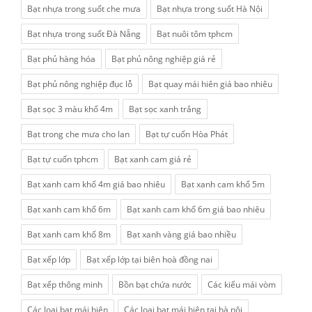
Bạt nhựa trong suốt che mưa
Bạt nhựa trong suốt Hà Nội
Bạt nhựa trong suốt Đà Nẵng
Bạt nuôi tôm tphcm
Bạt phủ hàng hóa
Bạt phủ nông nghiệp giá rẻ
Bạt phủ nông nghiệp đục lỗ
Bạt quay mái hiên giá bao nhiêu
Bạt sọc 3 màu khổ 4m
Bạt sọc xanh trắng
Bạt trong che mưa cho lan
Bạt tự cuốn Hòa Phát
Bạt tự cuốn tphcm
Bạt xanh cam giá rẻ
Bạt xanh cam khổ 4m giá bao nhiêu
Bạt xanh cam khổ 5m
Bạt xanh cam khổ 6m
Bạt xanh cam khổ 6m giá bao nhiêu
Bạt xanh cam khổ 8m
Bạt xanh vàng giá bao nhiều
Bạt xếp lớp
Bạt xếp lớp tại biên hoà đồng nai
Bạt xếp thông minh
Bồn bạt chứa nước
Các kiểu mái vòm
Các loại bạt mái hiên
Các loại bạt mái hiên tại hà nội