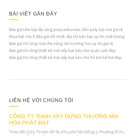
BÀI VIẾT GẦN ĐÂY
Báo giá tấm lợp lấy sáng polycarbonate, tấm poly lợp mái giá rẻ
Mua bạt che ở đâu giá tốt nhất, địa chỉ bán bạt uy tín chất lượng
Báo giá thi công mái che nắng sân trường học uy tín giá rẻ
Báo giá thi công thiết kế mái xếp bạt kéo che quán cafe đẹp
Báo giá thi công thiết kế mái xếp bạt kéo che hồ bơi bể bơi đẹp
LIÊN HỆ VỚI CHÚNG TÔI
CÔNG TY TNHH XÂY DỰNG THƯƠNG MẠI
HÒA PHÁT ĐẠT
Thửa đất 2232, Tờ bản đố 95, Khu phố Nhị Đồng 2, Phường Dĩ An,