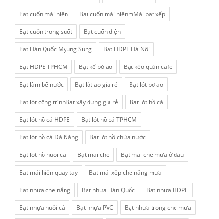
Bạt cuốn mái hiên
Bạt cuốn mái hiênmMái bạt xếp
Bạt cuốn trong suốt
Bạt cuốn điện
Bạt Hàn Quốc Myung Sung
Bạt HDPE Hà Nội
Bạt HDPE TPHCM
Bạt kế bờ ao
Bạt kéo quán cafe
Bạt làm bể nước
Bạt lót ao giá rẻ
Bạt lót bờ ao
Bạt lót công trìnhBạt xây dựng giá rẻ
Bạt lót hồ cá
Bạt lót hồ cá HDPE
Bạt lót hồ cá TPHCM
Bạt lót hồ cá Đà Nẵng
Bạt lót hồ chứa nước
Bạt lót hồ nuôi cá
Bạt mái che
Bạt mái che mưa ở đâu
Bạt mái hiên quay tay
Bạt mái xếp che nắng mưa
Bạt nhựa che nắng
Bạt nhựa Hàn Quốc
Bạt nhựa HDPE
Bạt nhựa nuôi cá
Bạt nhựa PVC
Bạt nhựa trong che mưa