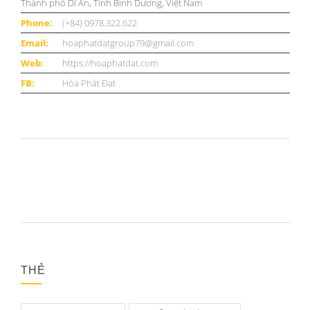
Thành phố Dĩ An, Tỉnh Bình Dương, Việt Nam
Phone:
(+84) 0978.322.622
Email:
hoaphatdatgroup79@gmail.com
Web:
https://hoaphatdat.com
FB:
Hòa Phát Đạt
THẺ