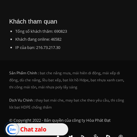
Khách tham quan
Tổng số khách thăm: 690823
Khách đang online: 46582
IP của bạn: 216.73.217.30
Sản Phẩm Chính :
bạt che nắng mưa
,
mái hiên di động
,
mái xếp di
động
,
dù che nắng
,
lều bạt xếp
,
bạt lót hồ Hdpe
,
bạt nhựa xanh cam
,
thi công mái tôn
,
mái nhựa poly lấy sáng
Dịch Vụ Chính :
thay bạt mái che
,
may bạt che theo yêu cầu
,
thi công
lót bạt HDPE chống thấm
© Copyright 2022 - Bản quyền của công ty Hòa Phát Đạt
Chat zalo