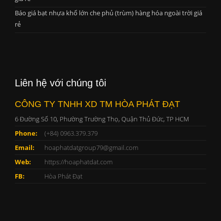
Báo giá bạt nhựa khổ lớn che phủ (trùm) hàng hóa ngoài trời giá
rẻ
Liên hệ với chúng tôi
CÔNG TY TNHH XD TM HÒA PHÁT ĐẠT
6 Đường Số 10, Phường Trường Thọ, Quận Thủ Đức, TP HCM
Phone:
(+84) 0963.379.379
Email:
hoaphatdatgroup79@gmail.com
Web:
https://hoaphatdat.com
FB:
Hòa Phát Đạt