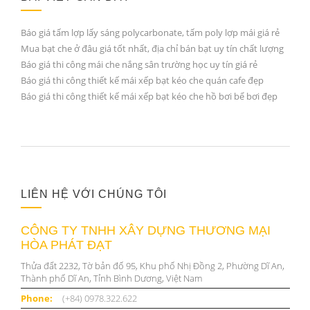
Báo giá tấm lợp lấy sáng polycarbonate, tấm poly lợp mái giá rẻ
Mua bạt che ở đâu giá tốt nhất, địa chỉ bán bạt uy tín chất lượng
Báo giá thi công mái che nắng sân trường học uy tín giá rẻ
Báo giá thi công thiết kế mái xếp bạt kéo che quán cafe đẹp
Báo giá thi công thiết kế mái xếp bạt kéo che hồ bơi bể bơi đẹp
LIÊN HỆ VỚI CHÚNG TÔI
CÔNG TY TNHH XÂY DỰNG THƯƠNG MẠI
HÒA PHÁT ĐẠT
Thửa đất 2232, Tờ bản đố 95, Khu phố Nhị Đồng 2, Phường Dĩ An,
Thành phố Dĩ An, Tỉnh Bình Dương, Việt Nam
Phone:
(+84) 0978.322.622