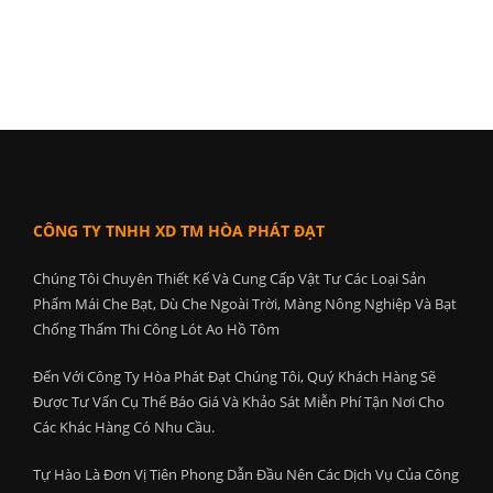
CÔNG TY TNHH XD TM HÒA PHÁT ĐẠT
Chúng Tôi Chuyên Thiết Kế Và Cung Cấp Vật Tư Các Loại Sản
Phẩm Mái Che Bạt, Dù Che Ngoài Trời, Màng Nông Nghiệp Và Bạt
Chống Thấm Thi Công Lót Ao Hồ Tôm
Đến Với Công Ty Hòa Phát Đạt Chúng Tôi, Quý Khách Hàng Sẽ
Được Tư Vấn Cụ Thể Báo Giá Và Khảo Sát Miễn Phí Tận Nơi Cho
Các Khác Hàng Có Nhu Cầu.
Tự Hào Là Đơn Vị Tiên Phong Dẫn Đầu Nên Các Dịch Vụ Của Công