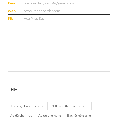
Email:
hoaphatdatgroup79@gmail.com
Web:
https://hoaphatdat.com
FB:
Hòa Phát Đạt
THẺ
1 cây bạt bao nhiêu mét
200 mẫu thiết kế mái vòm
Áo dù che mưa
Áo dù che nắng
Bạc lót hồ giá rẻ