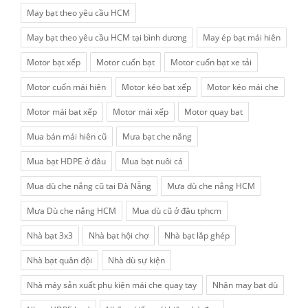
May bạt theo yêu cầu HCM
May bạt theo yêu cầu HCM tại bình dương
May ép bạt mái hiên
Motor bạt xếp
Motor cuốn bạt
Motor cuốn bạt xe tải
Motor cuốn mái hiên
Motor kéo bạt xếp
Motor kéo mái che
Motor mái bạt xếp
Motor mái xếp
Motor quay bạt
Mua bán mái hiên cũ
Mưa bạt che nắng
Mua bạt HDPE ở đâu
Mua bạt nuôi cá
Mua dù che nắng cũ tại Đà Nẵng
Mưa dù che nắng HCM
Mưa Dù che nắng HCM
Mua dù cũ ở đâu tphcm
Nhà bạt 3x3
Nhà bạt hội chợ
Nhà bạt lắp ghép
Nhà bạt quân đội
Nhà dù sự kiện
Nhà máy sản xuất phụ kiện mái che quay tay
Nhận may bạt dù