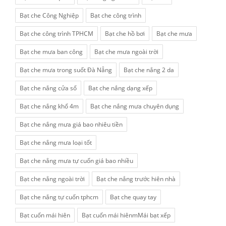
Bạt che Công Nghiệp
Bạt che công trình
Bạt che công trình TPHCM
Bạt che hồ bơi
Bạt che mưa
Bạt che mưa ban công
Bạt che mưa ngoài trời
Bạt che mưa trong suốt Đà Nẵng
Bạt che nắng 2 da
Bạt che nắng cửa sổ
Bạt che nắng dạng xếp
Bạt che nắng khổ 4m
Bạt che nắng mưa chuyên dụng
Bạt che nắng mưa giá bao nhiêu tiền
Bạt che nắng mưa loại tốt
Bạt che nắng mưa tự cuốn giá bao nhiều
Bạt che nắng ngoài trời
Bạt che nắng trước hiên nhà
Bạt che nắng tự cuốn tphcm
Bạt che quay tay
Bạt cuốn mái hiên
Bạt cuốn mái hiênmMái bạt xếp