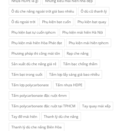
Nhựa HDPE la gì
Những kiểu mái hiên nhà đẹp
Ô dù che nắng ngoài trời giá bao nhiêu
Ô dù cũ thanh lý
Ô dù ngoài trời
Phụ kiện bạt cuốn
Phụ kiện bạt quay
Phụ kiện bạt tự cuốn tphcm
Phụ kiện mái hiên Hà Nội
Phụ kiện mái hiên Hòa Phát đạt
Phụ kiện mái hiên tphcm
Phương pháp thi công mái tôn
Rạp che nắng
Sản xuất dù che nắng giá rẻ
Tấm bạc chống thấm
Tấm bạt trong suốt
Tấm lợp lấy sáng giá bao nhiều
Tấm lợp polycarbonate
Tấm nhựa HDPE
Tấm polycarbonate đặc ruột 4mm
Tấm polycarbonate đặc ruột tại TPHCM
Tay quay mái xếp
Tay đỡ mái hiên
Thanh lý dù che nắng
Thanh lý dù che nắng Biên Hòa