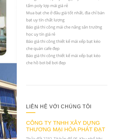
tấm poly lợp mái giá rẻ
Mua bạt che ở đâu giá tốt nhất, địa chỉ bán
bạt uy tín chất lượng
Báo giá thi công mái che nắng sân trường
học uy tín giá rẻ
Báo giá thi công thiết kế mái xếp bạt kéo
che quán cafe đẹp
Báo giá thi công thiết kế mái xếp bạt kéo
che hồ bơi bể bơi đẹp
LIÊN HỆ VỚI CHÚNG TÔI
CÔNG TY TNHH XÂY DỰNG
THƯƠNG MẠI HÒA PHÁT ĐẠT
Thửa đất 2232, Tờ bản đố 95, Khu phố Nhị