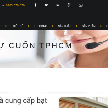
ine:
0963.379.379
Ủ
THIẾT KẾ
THI CÔNG
SẢN XUẤT
SẢN PHẨM
TỰ CUỐN TPHCM