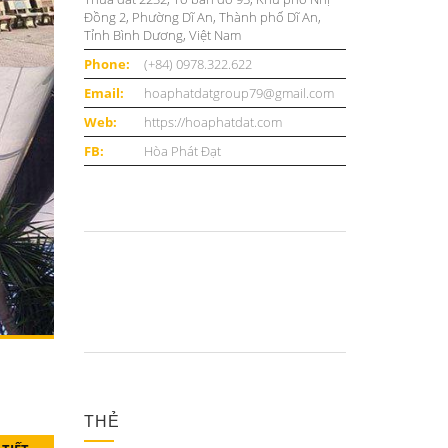
Đồng 2, Phường Dĩ An, Thành phố Dĩ An,
Tỉnh Bình Dương, Việt Nam
Phone:
(+84) 0978.322.622
Email:
hoaphatdatgroup79@gmail.com
Web:
https://hoaphatdat.com
FB:
Hòa Phát Đạt
THẺ