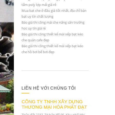
tấm poly lợp mái giá rẻ
Mua bạt che ở đâu giá tốt nhất, địa chỉ bán
bạt uy tín chất lượng
Báo giá thi công mái che nắng sân trường
học uy tín giá rẻ
Báo giá thi công thiết kế mái xếp bạt kéo
che quán cafe đẹp
Báo giá thi công thiết kế mái xếp bạt kéo
che hồ bơi bể bơi đẹp
LIÊN HỆ VỚI CHÚNG TÔI
CÔNG TY TNHH XÂY DỰNG
THƯƠNG MẠI HÒA PHÁT ĐẠT
Thửa đất 2232, Tờ bản đố 95, Khu phố Nhị