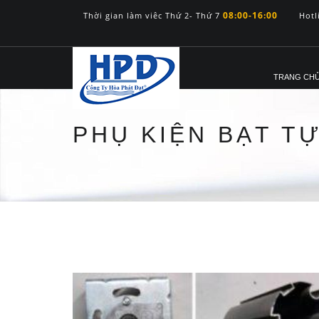
08:00-16:00
Thời gian làm viêc Thứ 2- Thứ 7
Hotl
TRANG CH
PHỤ KIỆN BẠT T