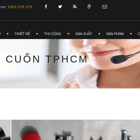
ine:
0963.379.379
Ủ
THIẾT KẾ
THI CÔNG
SẢN XUẤT
SẢN PHẨM
Ự CUỐN TPHCM