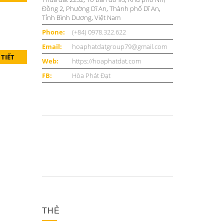
Đồng 2, Phường Dĩ An, Thành phố Dĩ An,
Tỉnh Bình Dương, Việt Nam
Phone:
(+84) 0978.322.622
Email:
hoaphatdatgroup79@gmail.com
 TIẾT
Web:
https://hoaphatdat.com
FB:
Hòa Phát Đạt
THẺ