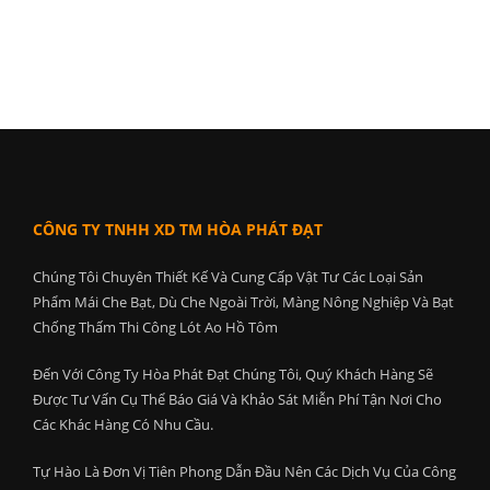
CÔNG TY TNHH XD TM HÒA PHÁT ĐẠT
Chúng Tôi Chuyên Thiết Kế Và Cung Cấp Vật Tư Các Loại Sản
Phẩm Mái Che Bạt, Dù Che Ngoài Trời, Màng Nông Nghiệp Và Bạt
Chống Thấm Thi Công Lót Ao Hồ Tôm
Đến Với Công Ty Hòa Phát Đạt Chúng Tôi, Quý Khách Hàng Sẽ
Được Tư Vấn Cụ Thể Báo Giá Và Khảo Sát Miễn Phí Tận Nơi Cho
Các Khác Hàng Có Nhu Cầu.
Tự Hào Là Đơn Vị Tiên Phong Dẫn Đầu Nên Các Dịch Vụ Của Công