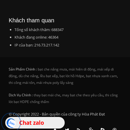
Khách tham quan
Tổng số khách thăm: 688347
Khách đang online: 46364
IP của bạn: 216.73.217.142
Sản Phẩm Chính :
bạt che nắng mưa
,
mái hiên di động
,
mái xếp di
động
,
dù che nắng
,
lều bạt xếp
,
bạt lót hồ Hdpe
,
bạt nhựa xanh cam
,
thi công mái tôn
,
mái nhựa poly lấy sáng
Dịch Vụ Chính :
thay bạt mái che
,
may bạt che theo yêu cầu
,
thi công
lót bạt HDPE chống thấm
© Copyright 2022 - Bản quyền của công ty Hòa Phát Đạt
Chat zalo