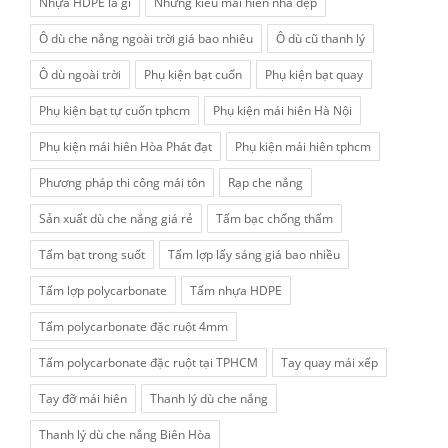
Nhựa HDPE la gì
Những kiểu mái hiên nhà đẹp
Ô dù che nắng ngoài trời giá bao nhiêu
Ô dù cũ thanh lý
Ô dù ngoài trời
Phụ kiện bạt cuốn
Phụ kiện bạt quay
Phụ kiện bạt tự cuốn tphcm
Phụ kiện mái hiên Hà Nội
Phụ kiện mái hiên Hòa Phát đạt
Phụ kiện mái hiên tphcm
Phương pháp thi công mái tôn
Rạp che nắng
Sản xuất dù che nắng giá rẻ
Tấm bạc chống thấm
Tấm bạt trong suốt
Tấm lợp lấy sáng giá bao nhiều
Tấm lợp polycarbonate
Tấm nhựa HDPE
Tấm polycarbonate đặc ruột 4mm
Tấm polycarbonate đặc ruột tại TPHCM
Tay quay mái xếp
Tay đỡ mái hiên
Thanh lý dù che nắng
Thanh lý dù che nắng Biên Hòa