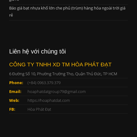
Báo giá bạt nhựa khổ lớn che phủ (trùm) hàng hóa ngoài trời giá
rẻ
Liên hệ với chúng tôi
CÔNG TY TNHH XD TM HÒA PHÁT ĐẠT
6 Đường Số 10, Phường Trường Thọ, Quận Thủ Đức, TP HCM
Phone:
(+84) 0963.379.379
Email:
hoaphatdatgroup79@gmail.com
Web:
https://hoaphatdat.com
FB:
Hòa Phát Đạt