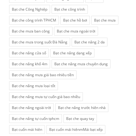
Bạt che Công Nghiệp
Bạt che công trình
Bạt che công trình TPHCM
Bạt che hồ bơi
Bạt che mưa
Bạt che mưa ban công
Bạt che mưa ngoài trời
Bạt che mưa trong suốt Đà Nẵng
Bạt che nắng 2 da
Bạt che nắng cửa sổ
Bạt che nắng dạng xếp
Bạt che nắng khổ 4m
Bạt che nắng mưa chuyên dụng
Bạt che nắng mưa giá bao nhiêu tiền
Bạt che nắng mưa loại tốt
Bạt che nắng mưa tự cuốn giá bao nhiều
Bạt che nắng ngoài trời
Bạt che nắng trước hiên nhà
Bạt che nắng tự cuốn tphcm
Bạt che quay tay
Bạt cuốn mái hiên
Bạt cuốn mái hiênmMái bạt xếp