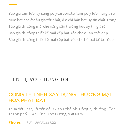
Báo giá tấm lợp lấy sáng polycarbonate, tấm poly lợp mái giá rẻ
Mua bạt che ở đâu giá tốt nhất, địa chỉ bán bạt uy tín chất lượng
Báo giá thi công mái che nắng sân trường học uy tín giá rẻ
Báo giá thi công thiết kế mái xếp bạt kéo che quán cafe đẹp
Báo giá thi công thiết kế mái xếp bạt kéo che hồ bơi bể bơi đẹp
LIÊN HỆ VỚI CHÚNG TÔI
CÔNG TY TNHH XÂY DỰNG THƯƠNG MẠI
HÒA PHÁT ĐẠT
Thửa đất 2232, Tờ bản đố 95, Khu phố Nhị Đồng 2, Phường Dĩ An,
Thành phố Dĩ An, Tỉnh Bình Dương, Việt Nam
Phone:
(+84) 0978.322.622