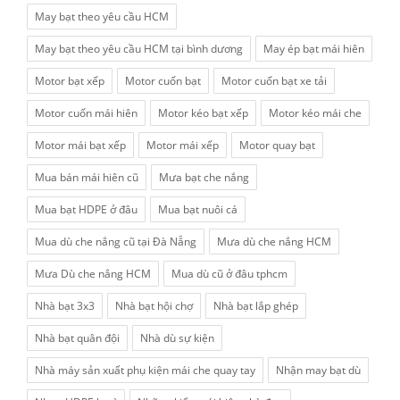
May bạt theo yêu cầu HCM
May bạt theo yêu cầu HCM tại bình dương
May ép bạt mái hiên
Motor bạt xếp
Motor cuốn bạt
Motor cuốn bạt xe tải
Motor cuốn mái hiên
Motor kéo bạt xếp
Motor kéo mái che
Motor mái bạt xếp
Motor mái xếp
Motor quay bạt
Mua bán mái hiên cũ
Mưa bạt che nắng
Mua bạt HDPE ở đâu
Mua bạt nuôi cá
Mua dù che nắng cũ tại Đà Nẵng
Mưa dù che nắng HCM
Mưa Dù che nắng HCM
Mua dù cũ ở đâu tphcm
Nhà bạt 3x3
Nhà bạt hội chợ
Nhà bạt lắp ghép
Nhà bạt quân đội
Nhà dù sự kiện
Nhà máy sản xuất phụ kiện mái che quay tay
Nhận may bạt dù