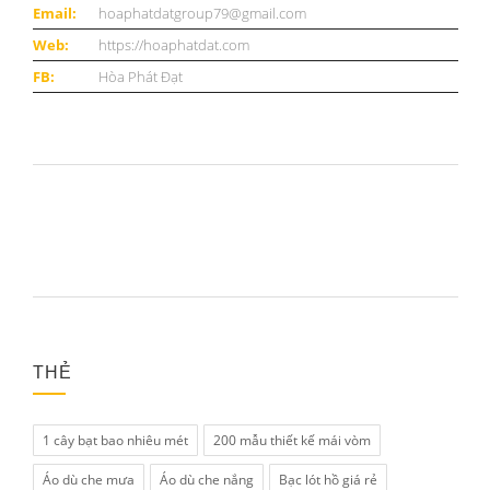
Email:
hoaphatdatgroup79@gmail.com
Web:
https://hoaphatdat.com
FB:
Hòa Phát Đạt
THẺ
1 cây bạt bao nhiêu mét
200 mẫu thiết kế mái vòm
Áo dù che mưa
Áo dù che nắng
Bạc lót hồ giá rẻ