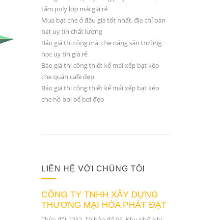
tấm poly lợp mái giá rẻ
Mua bạt che ở đâu giá tốt nhất, địa chỉ bán
bạt uy tín chất lượng
Báo giá thi công mái che nắng sân trường
học uy tín giá rẻ
Báo giá thi công thiết kế mái xếp bạt kéo
che quán cafe đẹp
Báo giá thi công thiết kế mái xếp bạt kéo
che hồ bơi bể bơi đẹp
LIÊN HỆ VỚI CHÚNG TÔI
CÔNG TY TNHH XÂY DỰNG
THƯƠNG MẠI HÒA PHÁT ĐẠT
Thửa đất 2232, Tờ bản đố 95, Khu phố Nhị