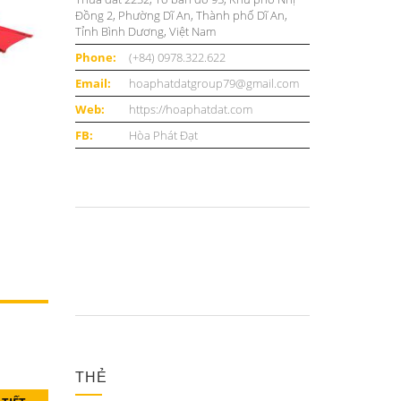
Đồng 2, Phường Dĩ An, Thành phố Dĩ An,
Tỉnh Bình Dương, Việt Nam
Phone:
(+84) 0978.322.622
Email:
hoaphatdatgroup79@gmail.com
Web:
https://hoaphatdat.com
FB:
Hòa Phát Đạt
THẺ