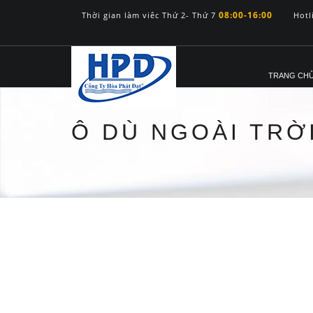
08:00-16:00
Thời gian làm viêc Thứ 2- Thứ 7
Hotl
TRANG CH
Ô DÙ NGOÀI TRỜ