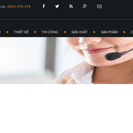
ine:
0963.379.379
Ủ
THIẾT KẾ
THI CÔNG
SẢN XUẤT
SẢN PHẨM
I