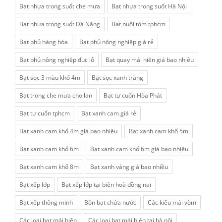
Bạt nhựa trong suốt che mưa
Bạt nhựa trong suốt Hà Nội
Bạt nhựa trong suốt Đà Nẵng
Bạt nuôi tôm tphcm
Bạt phủ hàng hóa
Bạt phủ nông nghiệp giá rẻ
Bạt phủ nông nghiệp đục lỗ
Bạt quay mái hiên giá bao nhiêu
Bạt sọc 3 màu khổ 4m
Bạt sọc xanh trắng
Bạt trong che mưa cho lan
Bạt tự cuốn Hòa Phát
Bạt tự cuốn tphcm
Bạt xanh cam giá rẻ
Bạt xanh cam khổ 4m giá bao nhiêu
Bạt xanh cam khổ 5m
Bạt xanh cam khổ 6m
Bạt xanh cam khổ 6m giá bao nhiêu
Bạt xanh cam khổ 8m
Bạt xanh vàng giá bao nhiều
Bạt xếp lớp
Bạt xếp lớp tại biên hoà đồng nai
Bạt xếp thông minh
Bồn bạt chứa nước
Các kiểu mái vòm
Các loại bạt mái hiên
Các loại bạt mái hiên tại hà nội