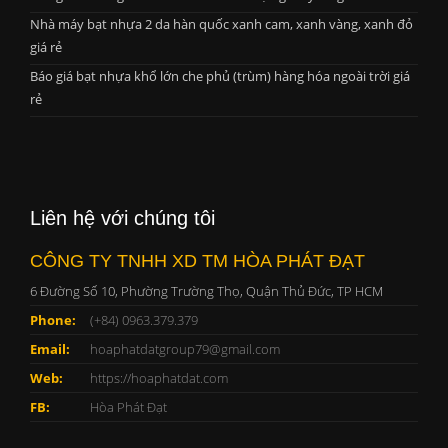
Nhà máy bạt nhựa 2 da hàn quốc xanh cam, xanh vàng, xanh đỏ
giá rẻ
Báo giá bạt nhựa khổ lớn che phủ (trùm) hàng hóa ngoài trời giá
rẻ
Liên hệ với chúng tôi
CÔNG TY TNHH XD TM HÒA PHÁT ĐẠT
6 Đường Số 10, Phường Trường Thọ, Quận Thủ Đức, TP HCM
Phone:
(+84) 0963.379.379
Email:
hoaphatdatgroup79@gmail.com
Web:
https://hoaphatdat.com
FB:
Hòa Phát Đạt