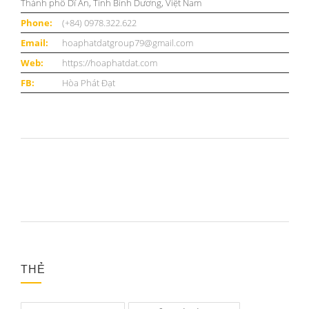
Thành phố Dĩ An, Tỉnh Bình Dương, Việt Nam
Phone:
(+84) 0978.322.622
Email:
hoaphatdatgroup79@gmail.com
Web:
https://hoaphatdat.com
FB:
Hòa Phát Đạt
THẺ