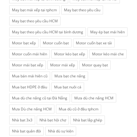
May bạt mái xếp tại tphcm
May bạt theo yêu cầu
May bạt theo yêu cầu HCM
May bạt theo yêu cầu HCM tại bình dương
May ép bạt mái hiên
Motor bạt xếp
Motor cuốn bạt
Motor cuốn bạt xe tải
Motor cuốn mái hiên
Motor kéo bạt xếp
Motor kéo mái che
Motor mái bạt xếp
Motor mái xếp
Motor quay bạt
Mua bán mái hiên cũ
Mưa bạt che nắng
Mua bạt HDPE ở đâu
Mua bạt nuôi cá
Mua dù che nắng cũ tại Đà Nẵng
Mưa dù che nắng HCM
Mưa Dù che nắng HCM
Mua dù cũ ở đâu tphcm
Nhà bạt 3x3
Nhà bạt hội chợ
Nhà bạt lắp ghép
Nhà bạt quân đội
Nhà dù sự kiện