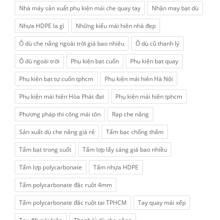
Nhà máy sản xuất phụ kiện mái che quay tay
Nhận may bạt dù
Nhựa HDPE la gì
Những kiểu mái hiên nhà đẹp
Ô dù che nắng ngoài trời giá bao nhiêu
Ô dù cũ thanh lý
Ô dù ngoài trời
Phụ kiện bạt cuốn
Phụ kiện bạt quay
Phụ kiện bạt tự cuốn tphcm
Phụ kiện mái hiên Hà Nội
Phụ kiện mái hiên Hòa Phát đạt
Phụ kiện mái hiên tphcm
Phương pháp thi công mái tôn
Rạp che nắng
Sản xuất dù che nắng giá rẻ
Tấm bạc chống thấm
Tấm bạt trong suốt
Tấm lợp lấy sáng giá bao nhiều
Tấm lợp polycarbonate
Tấm nhựa HDPE
Tấm polycarbonate đặc ruột 4mm
Tấm polycarbonate đặc ruột tại TPHCM
Tay quay mái xếp