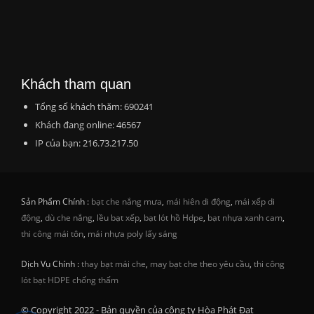
Khách tham quan
Tổng số khách thăm: 690241
Khách đang online: 46567
IP của bạn: 216.73.217.50
Sản Phẩm Chính :
bạt che nắng mưa
,
mái hiên di động
,
mái xếp di
động
,
dù che nắng
,
lều bạt xếp
,
bạt lót hồ Hdpe
,
bạt nhựa xanh cam
,
thi công mái tôn
,
mái nhựa poly lấy sáng
Dịch Vụ Chính :
thay bạt mái che
,
may bạt che theo yêu cầu
,
thi công
lót bạt HDPE chống thấm
© Copyright 2022 - Bản quyền của công ty Hòa Phát Đạt