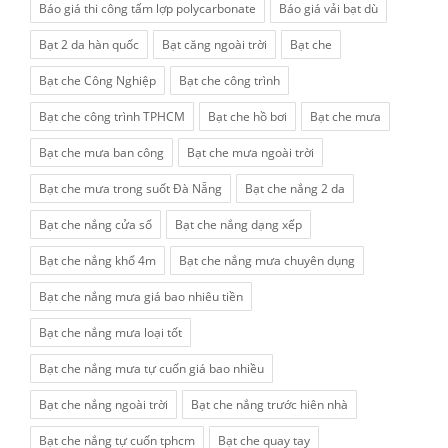
Báo giá thi công tấm lợp polycarbonate
Báo giá vải bạt dù
Bạt 2 da hàn quốc
Bạt căng ngoài trời
Bạt che
Bạt che Công Nghiệp
Bạt che công trình
Bạt che công trình TPHCM
Bạt che hồ bơi
Bạt che mưa
Bạt che mưa ban công
Bạt che mưa ngoài trời
Bạt che mưa trong suốt Đà Nẵng
Bạt che nắng 2 da
Bạt che nắng cửa sổ
Bạt che nắng dạng xếp
Bạt che nắng khổ 4m
Bạt che nắng mưa chuyên dụng
Bạt che nắng mưa giá bao nhiêu tiền
Bạt che nắng mưa loại tốt
Bạt che nắng mưa tự cuốn giá bao nhiều
Bạt che nắng ngoài trời
Bạt che nắng trước hiên nhà
Bạt che nắng tự cuốn tphcm
Bạt che quay tay