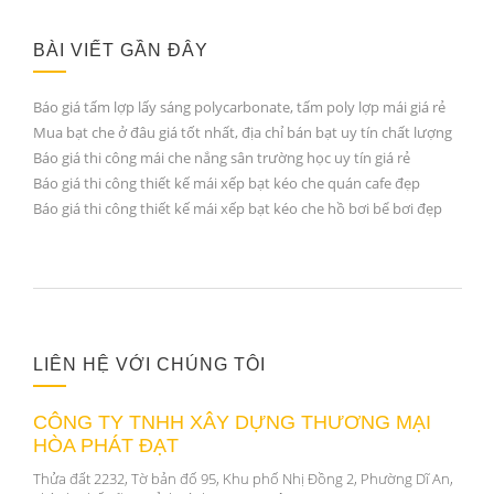
BÀI VIẾT GẦN ĐÂY
Báo giá tấm lợp lấy sáng polycarbonate, tấm poly lợp mái giá rẻ
Mua bạt che ở đâu giá tốt nhất, địa chỉ bán bạt uy tín chất lượng
Báo giá thi công mái che nắng sân trường học uy tín giá rẻ
Báo giá thi công thiết kế mái xếp bạt kéo che quán cafe đẹp
Báo giá thi công thiết kế mái xếp bạt kéo che hồ bơi bể bơi đẹp
LIÊN HỆ VỚI CHÚNG TÔI
CÔNG TY TNHH XÂY DỰNG THƯƠNG MẠI
HÒA PHÁT ĐẠT
Thửa đất 2232, Tờ bản đố 95, Khu phố Nhị Đồng 2, Phường Dĩ An,