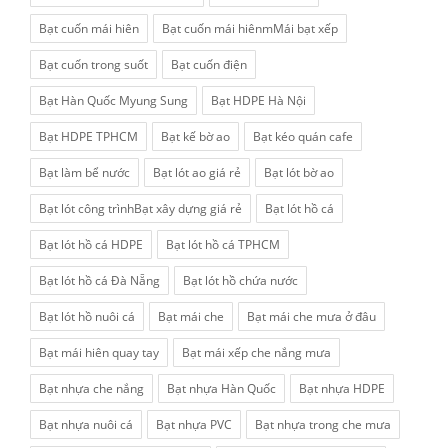
Bạt cuốn mái hiên
Bạt cuốn mái hiênmMái bạt xếp
Bạt cuốn trong suốt
Bạt cuốn điện
Bạt Hàn Quốc Myung Sung
Bạt HDPE Hà Nội
Bạt HDPE TPHCM
Bạt kế bờ ao
Bạt kéo quán cafe
Bạt làm bể nước
Bạt lót ao giá rẻ
Bạt lót bờ ao
Bạt lót công trìnhBạt xây dựng giá rẻ
Bạt lót hồ cá
Bạt lót hồ cá HDPE
Bạt lót hồ cá TPHCM
Bạt lót hồ cá Đà Nẵng
Bạt lót hồ chứa nước
Bạt lót hồ nuôi cá
Bạt mái che
Bạt mái che mưa ở đâu
Bạt mái hiên quay tay
Bạt mái xếp che nắng mưa
Bạt nhựa che nắng
Bạt nhựa Hàn Quốc
Bạt nhựa HDPE
Bạt nhựa nuôi cá
Bạt nhựa PVC
Bạt nhựa trong che mưa