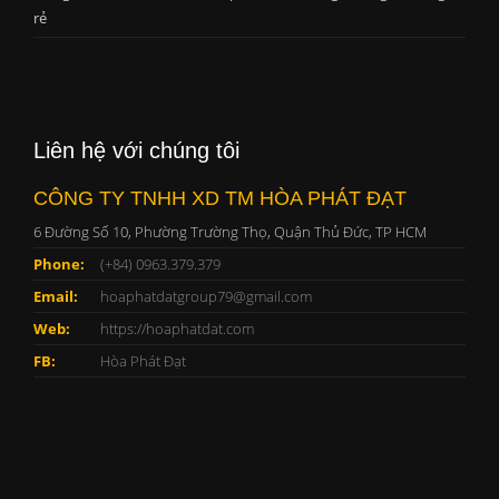
rẻ
Liên hệ với chúng tôi
CÔNG TY TNHH XD TM HÒA PHÁT ĐẠT
6 Đường Số 10, Phường Trường Thọ, Quận Thủ Đức, TP HCM
Phone:
(+84) 0963.379.379
Email:
hoaphatdatgroup79@gmail.com
Web:
https://hoaphatdat.com
FB:
Hòa Phát Đạt