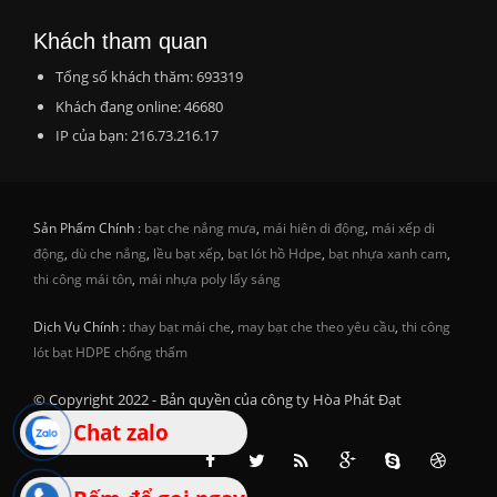
Khách tham quan
Tổng số khách thăm: 693319
Khách đang online: 46680
IP của bạn: 216.73.216.17
Sản Phẩm Chính :
bạt che nắng mưa
,
mái hiên di động
,
mái xếp di
động
,
dù che nắng
,
lều bạt xếp
,
bạt lót hồ Hdpe
,
bạt nhựa xanh cam
,
thi công mái tôn
,
mái nhựa poly lấy sáng
Dịch Vụ Chính :
thay bạt mái che
,
may bạt che theo yêu cầu
,
thi công
lót bạt HDPE chống thấm
© Copyright 2022 - Bản quyền của công ty Hòa Phát Đạt
Chat zalo