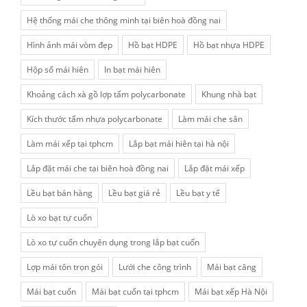
Hệ thống mái che thông minh tại biên hoà đồng nai
Hình ảnh mái vòm đẹp
Hồ bạt HDPE
Hồ bạt nhựa HDPE
Hộp số mái hiên
In bạt mái hiên
Khoảng cách xà gồ lợp tấm polycarbonate
Khung nhà bạt
Kích thước tấm nhựa polycarbonate
Làm mái che sân
Làm mái xếp tại tphcm
Lắp bạt mái hiên tại hà nội
Lắp đặt mái che tại biên hoà đồng nai
Lắp đặt mái xếp
Lều bạt bán hàng
Lều bạt giá rẻ
Lều bạt y tế
Lò xo bạt tự cuốn
Lò xo tự cuốn chuyên dụng trong lắp bạt cuốn
Lợp mái tôn trọn gói
Lưới che công trình
Mái bạt căng
Mái bạt cuốn
Mái bạt cuốn tại tphcm
Mái bạt xếp Hà Nội