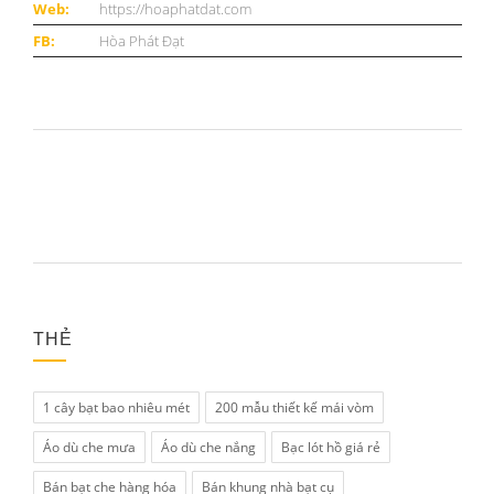
Web:
https://hoaphatdat.com
FB:
Hòa Phát Đạt
THẺ
1 cây bạt bao nhiêu mét
200 mẫu thiết kế mái vòm
Áo dù che mưa
Áo dù che nắng
Bạc lót hồ giá rẻ
Bán bạt che hàng hóa
Bán khung nhà bạt cụ