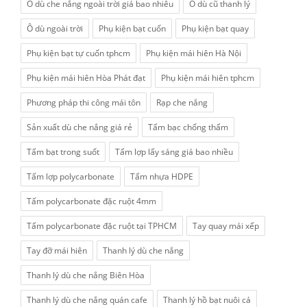
Ô dù che nắng ngoài trời giá bao nhiêu
Ô dù cũ thanh lý
Ô dù ngoài trời
Phụ kiện bạt cuốn
Phụ kiện bạt quay
Phụ kiện bạt tự cuốn tphcm
Phụ kiện mái hiên Hà Nội
Phụ kiện mái hiên Hòa Phát đạt
Phụ kiện mái hiên tphcm
Phương pháp thi công mái tôn
Rạp che nắng
Sản xuất dù che nắng giá rẻ
Tấm bạc chống thấm
Tấm bạt trong suốt
Tấm lợp lấy sáng giá bao nhiều
Tấm lợp polycarbonate
Tấm nhựa HDPE
Tấm polycarbonate đặc ruột 4mm
Tấm polycarbonate đặc ruột tại TPHCM
Tay quay mái xếp
Tay đỡ mái hiên
Thanh lý dù che nắng
Thanh lý dù che nắng Biên Hòa
Thanh lý dù che nắng quán cafe
Thanh lý hồ bạt nuôi cá