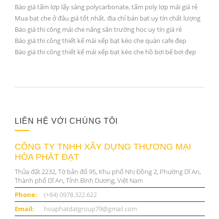
Báo giá tấm lợp lấy sáng polycarbonate, tấm poly lợp mái giá rẻ
Mua bạt che ở đâu giá tốt nhất, địa chỉ bán bạt uy tín chất lượng
Báo giá thi công mái che nắng sân trường học uy tín giá rẻ
Báo giá thi công thiết kế mái xếp bạt kéo che quán cafe đẹp
Báo giá thi công thiết kế mái xếp bạt kéo che hồ bơi bể bơi đẹp
LIÊN HỆ VỚI CHÚNG TÔI
CÔNG TY TNHH XÂY DỰNG THƯƠNG MẠI
HÒA PHÁT ĐẠT
Thửa đất 2232, Tờ bản đố 95, Khu phố Nhị Đồng 2, Phường Dĩ An,
Thành phố Dĩ An, Tỉnh Bình Dương, Việt Nam
Phone:
(+84) 0978.322.622
Email:
hoaphatdatgroup79@gmail.com