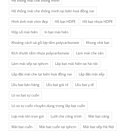
Hệ thống mái che thông minh
Hệ thống mái che thông minh tại biên hoà đồng nai
Hình ảnh mái vòm đẹp
Hồ bạt HDPE
Hồ bạt nhựa HDPE
Hộp số mái hiên
In bạt mái hiên
Khoảng cách xà gồ lợp tấm polycarbonate
Khung nhà bạt
Kích thước tấm nhựa polycarbonate
Làm mái che sân
Làm mái xếp tại tphcm
Lắp bạt mái hiên tại hà nội
Lắp đặt mái che tại biên hoà đồng nai
Lắp đặt mái xếp
Lều bạt bán hàng
Lều bạt giá rẻ
Lều bạt y tế
Lò xo bạt tự cuốn
Lò xo tự cuốn chuyên dụng trong lắp bạt cuốn
Lợp mái tôn trọn gói
Lưới che công trình
Mái bạt căng
Mái bạt cuốn
Mái bạt cuốn tại tphcm
Mái bạt xếp Hà Nội