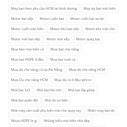
May bạt theo yêu cầu HCM tại bình dương
May ép bạt mái hiên
Motor bạt xếp
Motor cuốn bạt
Motor cuốn bạt xe tải
Motor cuốn mái hiên
Motor kéo bạt xếp
Motor kéo mái che
Motor mái bạt xếp
Motor mái xếp
Motor quay bạt
Mua bán mái hiên cũ
Mưa bạt che nắng
Mua bạt HDPE ở đâu
Mua bạt nuôi cá
Mua dù che nắng cũ tại Đà Nẵng
Mưa dù che nắng HCM
Mưa Dù che nắng HCM
Mua dù cũ ở đâu tphcm
Nhà bạt 3x3
Nhà bạt hội chợ
Nhà bạt lắp ghép
Nhà bạt quân đội
Nhà dù sự kiện
Nhà máy sản xuất phụ kiện mái che quay tay
Nhận may bạt dù
Nhựa HDPE la gì
Những kiểu mái hiên nhà đẹp