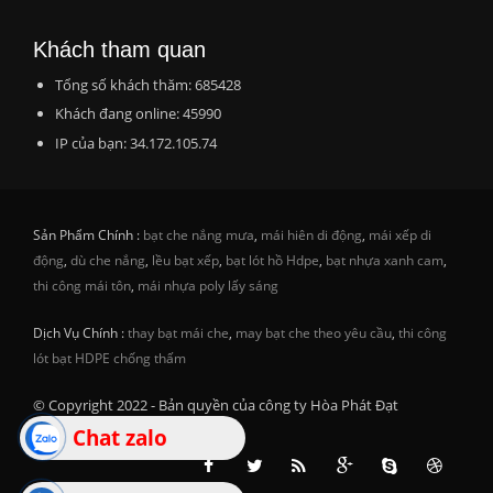
Khách tham quan
Tổng số khách thăm: 685428
Khách đang online: 45990
IP của bạn: 34.172.105.74
Sản Phẩm Chính :
bạt che nắng mưa
,
mái hiên di động
,
mái xếp di
động
,
dù che nắng
,
lều bạt xếp
,
bạt lót hồ Hdpe
,
bạt nhựa xanh cam
,
thi công mái tôn
,
mái nhựa poly lấy sáng
Dịch Vụ Chính :
thay bạt mái che
,
may bạt che theo yêu cầu
,
thi công
lót bạt HDPE chống thấm
© Copyright 2022 - Bản quyền của công ty Hòa Phát Đạt
Chat zalo