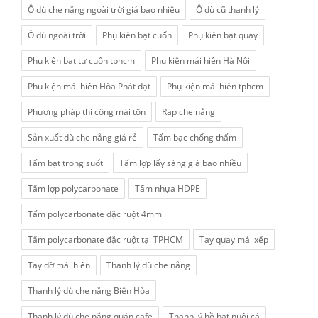
Ô dù che nắng ngoài trời giá bao nhiêu
Ô dù cũ thanh lý
Ô dù ngoài trời
Phụ kiện bạt cuốn
Phụ kiện bạt quay
Phụ kiện bạt tự cuốn tphcm
Phụ kiện mái hiên Hà Nội
Phụ kiện mái hiên Hòa Phát đạt
Phụ kiện mái hiên tphcm
Phương pháp thi công mái tôn
Rạp che nắng
Sản xuất dù che nắng giá rẻ
Tấm bạc chống thấm
Tấm bạt trong suốt
Tấm lợp lấy sáng giá bao nhiều
Tấm lợp polycarbonate
Tấm nhựa HDPE
Tấm polycarbonate đặc ruột 4mm
Tấm polycarbonate đặc ruột tại TPHCM
Tay quay mái xếp
Tay đỡ mái hiên
Thanh lý dù che nắng
Thanh lý dù che nắng Biên Hòa
Thanh lý dù che nắng quán cafe
Thanh lý hồ bạt nuôi cá