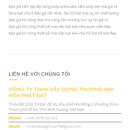
Báo giá tấm lợp lấy sáng polycarbonate, tấm poly lợp mái giá rẻ
Mua bạt che ở đâu giá tốt nhất, địa chỉ bán bạt uy tín chất lượng
Báo giá thi công mái che nắng sân trường học uy tín giá rẻ
Báo giá thi công thiết kế mái xếp bạt kéo che quán cafe đẹp
Báo giá thi công thiết kế mái xếp bạt kéo che hồ bơi bể bơi đẹp
LIÊN HỆ VỚI CHÚNG TÔI
CÔNG TY TNHH XÂY DỰNG THƯƠNG MẠI
HÒA PHÁT ĐẠT
Thửa đất 2232, Tờ bản đố 95, Khu phố Nhị Đồng 2, Phường Dĩ An,
Thành phố Dĩ An, Tỉnh Bình Dương, Việt Nam
Phone:
(+84) 0978.322.622
Email:
hoaphatdatgroup79@gmail.com