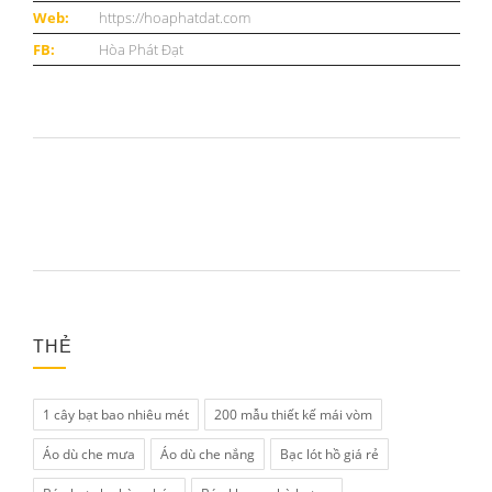
Web:
https://hoaphatdat.com
FB:
Hòa Phát Đạt
THẺ
1 cây bạt bao nhiêu mét
200 mẫu thiết kế mái vòm
Áo dù che mưa
Áo dù che nắng
Bạc lót hồ giá rẻ