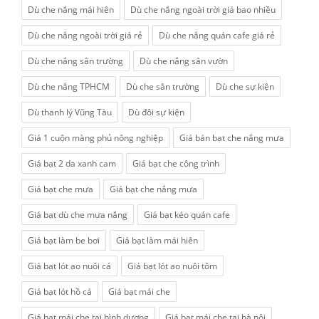
Dù che nắng mái hiên
Dù che nắng ngoài trời giá bao nhiều
Dù che nắng ngoài trời giá rẻ
Dù che nắng quán cafe giá rẻ
Dù che nắng sân trường
Dù che nắng sân vườn
Dù che nắng TPHCM
Dù che sân trường
Dù che sự kiện
Dù thanh lý Vũng Tàu
Dù đôi sự kiện
Giá 1 cuộn màng phủ nông nghiệp
Giá bán bạt che nắng mưa
Giá bạt 2 da xanh cam
Giá bạt che công trình
Giá bạt che mưa
Giá bạt che nắng mưa
Giá bạt dù che mưa nắng
Giá bạt kéo quán cafe
Giá bạt làm be bơi
Giá bạt làm mái hiên
Giá bạt lót ao nuôi cá
Giá bạt lót ao nuôi tôm
Giá bạt lót hồ cá
Giá bạt mái che
Giá bạt mái che tại bình dương
Giá bạt mái che tại hà nội