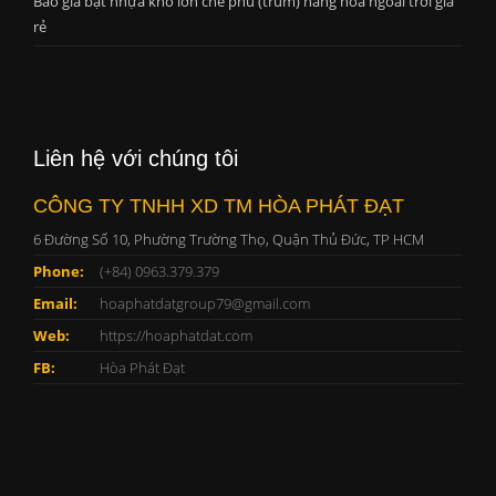
Báo giá bạt nhựa khổ lớn che phủ (trùm) hàng hóa ngoài trời giá
rẻ
Liên hệ với chúng tôi
CÔNG TY TNHH XD TM HÒA PHÁT ĐẠT
6 Đường Số 10, Phường Trường Thọ, Quận Thủ Đức, TP HCM
Phone:
(+84) 0963.379.379
Email:
hoaphatdatgroup79@gmail.com
Web:
https://hoaphatdat.com
FB:
Hòa Phát Đạt