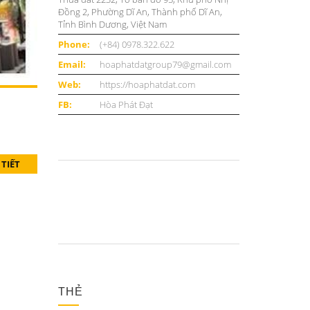
Đồng 2, Phường Dĩ An, Thành phố Dĩ An,
Tỉnh Bình Dương, Việt Nam
Phone:
(+84) 0978.322.622
Email:
hoaphatdatgroup79@gmail.com
Web:
https://hoaphatdat.com
FB:
Hòa Phát Đạt
 TIẾT
THẺ