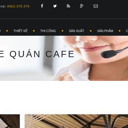
ine:
0963.379.379
Ủ
THIẾT KẾ
THI CÔNG
SẢN XUẤT
SẢN PHẨM
HE QUÁN CAFE