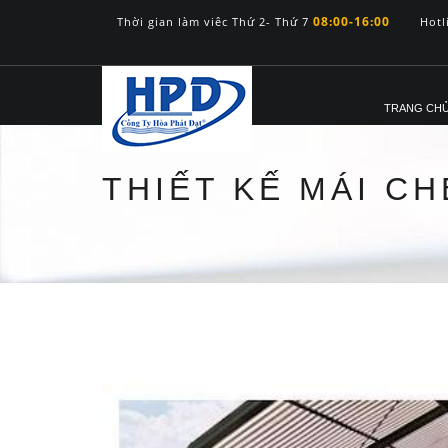
08:00-16:00
Thời gian làm viêc Thứ 2- Thứ 7
Hotl
TRANG CH
THIẾT KẾ MÁI C