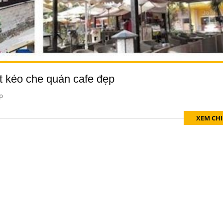
ạt kéo che quán cafe đẹp
ẹp
XEM CHI