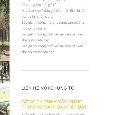
tấm poly lợp mái giá rẻ
Mua bạt che ở đâu giá tốt nhất, địa chỉ bán
bạt uy tín chất lượng
Báo giá thi công mái che nắng sân trường
học uy tín giá rẻ
Báo giá thi công thiết kế mái xếp bạt kéo
che quán cafe đẹp
Báo giá thi công thiết kế mái xếp bạt kéo
che hồ bơi bể bơi đẹp
LIÊN HỆ VỚI CHÚNG TÔI
CÔNG TY TNHH XÂY DỰNG
THƯƠNG MẠI HÒA PHÁT ĐẠT
Thửa đất 2232, Tờ bản đố 95, Khu phố Nhị