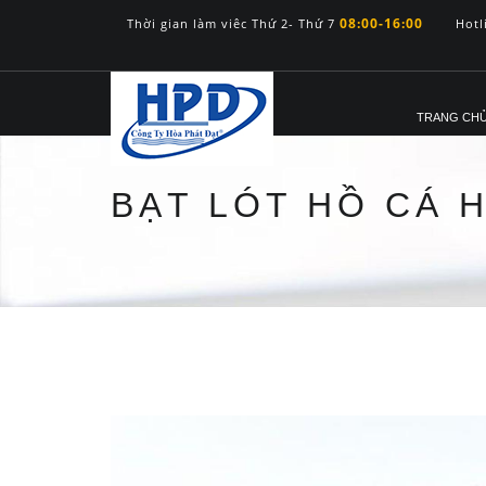
08:00-16:00
Thời gian làm viêc Thứ 2- Thứ 7
Hotl
TRANG CH
BẠT LÓT HỒ CÁ 