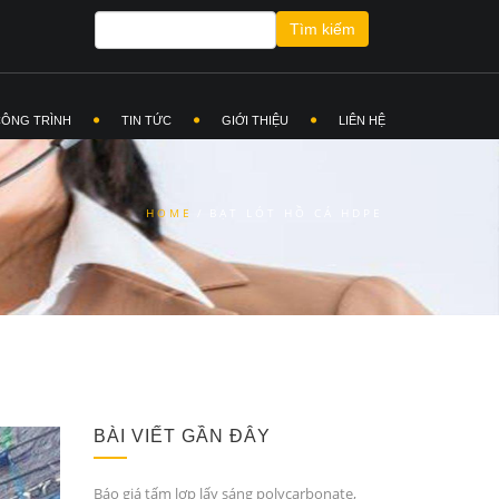
Tìm kiếm
Biểu
mẫu tìm
CÔNG TRÌNH
TIN TỨC
GIỚI THIỆU
LIÊN HỆ
kiếm
HOME
/
BẠT LÓT HỒ CÁ HDPE
BÀI VIẾT GẦN ĐÂY
Báo giá tấm lợp lấy sáng polycarbonate,