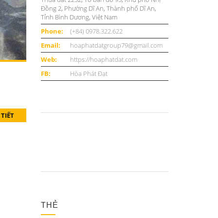
Đồng 2, Phường Dĩ An, Thành phố Dĩ An,
Tỉnh Bình Dương, Việt Nam
Phone:
(+84) 0978.322.622
Email:
hoaphatdatgroup79@gmail.com
Web:
https://hoaphatdat.com
FB:
Hòa Phát Đạt
 TIẾT
THẺ