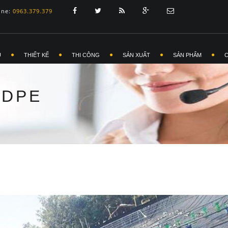
ine:
0963.379.379
Ủ
THIẾT KẾ
THI CÔNG
SẢN XUẤT
SẢN PHẨM
HDPE