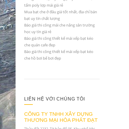
tấm poly lợp mái giá rẻ
Mua bạt che ở đâu giá tốt nhất, địa chỉ bán
bạt uy tín chất lượng
Báo giá thi công mái che nắng sân trường
học uy tín giá rẻ
Báo giá thi công thiết kế mái xếp bạt kéo
che quán cafe đẹp
Báo giá thi công thiết kế mái xếp bạt kéo
che hồ bơi bể bơi đẹp
LIÊN HỆ VỚI CHÚNG TÔI
CÔNG TY TNHH XÂY DỰNG
THƯƠNG MẠI HÒA PHÁT ĐẠT
Thửa đất 2232, Tờ bản đố 95, Khu phố Nhị