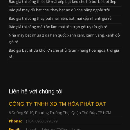
Báo giá thi công thiết kế mái xếp bạt kéo che hồ bơi bể bơi đẹp
Báo giá may dù bạt che, thay bạt áo dù che nắng ngoài trời
Báo giá thi công thay bạt mái hiên, bạt mái xếp nhanh giá rẻ
Báo giá thi công mái tôn làm mái tôn trọn gói uy tín giá rẻ
Nhà máy bạt nhựa 2 da hàn quốc xanh cam, xanh vàng, xanh đỏ
giá rẻ
Báo giá bạt nhựa khổ lớn che phủ (trùm) hàng hóa ngoài trời giá
rẻ
Liên hệ với chúng tôi
CÔNG TY TNHH XD TM HÒA PHÁT ĐẠT
6 Đường Số 10, Phường Trường Thọ, Quận Thủ Đức, TP HCM
Phone:
(+84) 0963.379.379
Email:
hoaphatdatgroup79@gmail.com