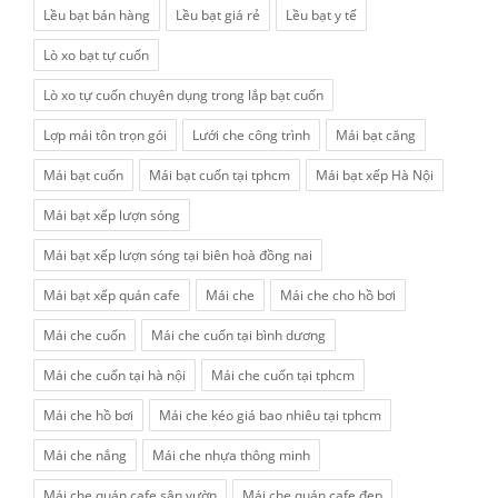
Lều bạt bán hàng
Lều bạt giá rẻ
Lều bạt y tế
Lò xo bạt tự cuốn
Lò xo tự cuốn chuyên dụng trong lắp bạt cuốn
Lợp mái tôn trọn gói
Lưới che công trình
Mái bạt căng
Mái bạt cuốn
Mái bạt cuốn tại tphcm
Mái bạt xếp Hà Nội
Mái bạt xếp lượn sóng
Mái bạt xếp lượn sóng tại biên hoà đồng nai
Mái bạt xếp quán cafe
Mái che
Mái che cho hồ bơi
Mái che cuốn
Mái che cuốn tại bình dương
Mái che cuốn tại hà nội
Mái che cuốn tại tphcm
Mái che hồ bơi
Mái che kéo giá bao nhiêu tại tphcm
Mái che nắng
Mái che nhựa thông minh
Mái che quán cafe sân vườn
Mái che quán cafe đẹp