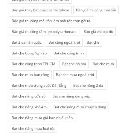
Báo giá thay bạt mái che tại tphcm
Báo giá thi công mái tôn
Báo giá thi công mái tôn làm mái tôn trọn gói tại
Báo giá thi công tấm lợp polycarbonate
Báo giá vải bạt dù
Bạt 2 da hàn quốc
Bạt căng ngoài trời
Bạt che
Bạt che Công Nghiệp
Bạt che công trình
Bạt che công trình TPHCM
Bạt che hồ bơi
Bạt che mưa
Bạt che mưa ban công
Bạt che mưa ngoài trời
Bạt che mưa trong suốt Đà Nẵng
Bạt che nắng 2 da
Bạt che nắng cửa sổ
Bạt che nắng dạng xếp
Bạt che nắng khổ 4m
Bạt che nắng mưa chuyên dụng
Bạt che nắng mưa giá bao nhiêu tiền
Bạt che nắng mưa loại tốt