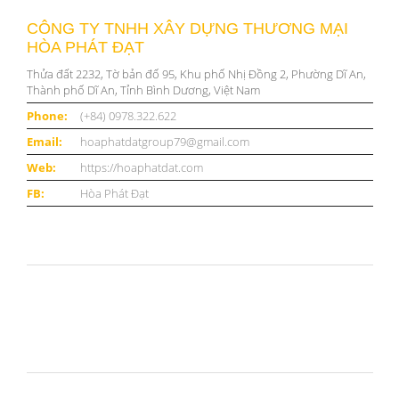
CÔNG TY TNHH XÂY DỰNG THƯƠNG MẠI
HÒA PHÁT ĐẠT
Thửa đất 2232, Tờ bản đố 95, Khu phố Nhị Đồng 2, Phường Dĩ An,
Thành phố Dĩ An, Tỉnh Bình Dương, Việt Nam
Phone:
(+84) 0978.322.622
Email:
hoaphatdatgroup79@gmail.com
Web:
https://hoaphatdat.com
FB:
Hòa Phát Đạt