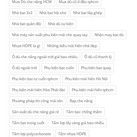
Mưa Dù che nắng HCM
Mua dù cũ ở đâu tphcm
Nhà bạt 3x3
Nhà bạt hội chợ
Nhà bạt lắp ghép
Nhà bạt quân đội
Nhà dù sự kiện
Nhà máy sản xuất phụ kiện mái che quay tay
Nhận may bạt dù
Nhựa HDPE la gì
Những kiểu mái hiên nhà đẹp
Ô dù che nắng ngoài trời giá bao nhiêu
Ô dù cũ thanh lý
Ô dù ngoài trời
Phụ kiện bạt cuốn
Phụ kiện bạt quay
Phụ kiện bạt tự cuốn tphcm
Phụ kiện mái hiên Hà Nội
Phụ kiện mái hiên Hòa Phát đạt
Phụ kiện mái hiên tphcm
Phương pháp thi công mái tôn
Rạp che nắng
Sản xuất dù che nắng giá rẻ
Tấm bạc chống thấm
Tấm bạt trong suốt
Tấm lợp lấy sáng giá bao nhiều
Tấm lợp polycarbonate
Tấm nhựa HDPE