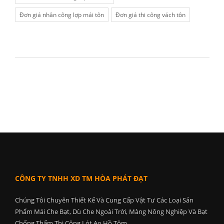
Đơn giá nhân công lợp mái tôn
Đơn giá thi công vách tôn
CÔNG TY TNHH XD TM HÒA PHÁT ĐẠT
Chúng Tôi Chuyên Thiết Kế Và Cung Cấp Vật Tư Các Loại Sản
Phẩm Mái Che Bạt, Dù Che Ngoài Trời, Màng Nông Nghiệp Và Bạt
Chống Thấm Thi Công Lót Ao Hồ Tôm