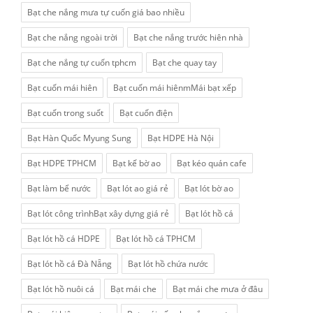
Bạt che nắng mưa tự cuốn giá bao nhiều
Bạt che nắng ngoài trời
Bạt che nắng trước hiên nhà
Bạt che nắng tự cuốn tphcm
Bạt che quay tay
Bạt cuốn mái hiên
Bạt cuốn mái hiênmMái bạt xếp
Bạt cuốn trong suốt
Bạt cuốn điện
Bạt Hàn Quốc Myung Sung
Bạt HDPE Hà Nội
Bạt HDPE TPHCM
Bạt kế bờ ao
Bạt kéo quán cafe
Bạt làm bể nước
Bạt lót ao giá rẻ
Bạt lót bờ ao
Bạt lót công trìnhBạt xây dựng giá rẻ
Bạt lót hồ cá
Bạt lót hồ cá HDPE
Bạt lót hồ cá TPHCM
Bạt lót hồ cá Đà Nẵng
Bạt lót hồ chứa nước
Bạt lót hồ nuôi cá
Bạt mái che
Bạt mái che mưa ở đâu