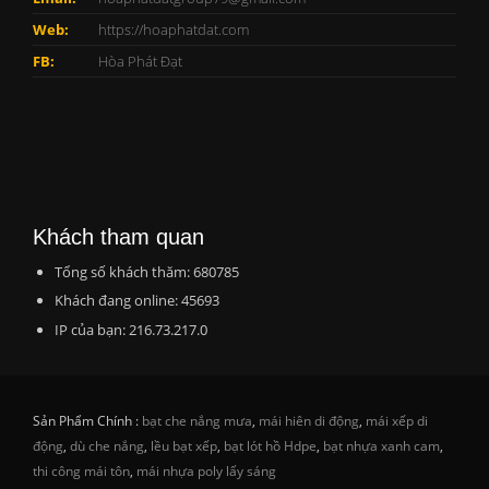
Web:
https://hoaphatdat.com
FB:
Hòa Phát Đạt
Khách tham quan
Tổng số khách thăm: 680785
Khách đang online: 45693
IP của bạn: 216.73.217.0
Sản Phẩm Chính :
bạt che nắng mưa
,
mái hiên di động
,
mái xếp di
động
,
dù che nắng
,
lều bạt xếp
,
bạt lót hồ Hdpe
,
bạt nhựa xanh cam
,
thi công mái tôn
,
mái nhựa poly lấy sáng