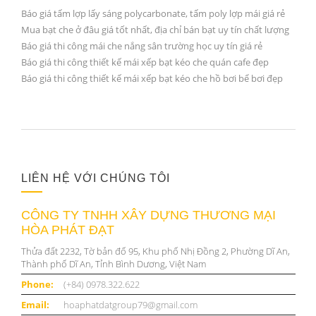
Báo giá tấm lợp lấy sáng polycarbonate, tấm poly lợp mái giá rẻ
Mua bạt che ở đâu giá tốt nhất, địa chỉ bán bạt uy tín chất lượng
Báo giá thi công mái che nắng sân trường học uy tín giá rẻ
Báo giá thi công thiết kế mái xếp bạt kéo che quán cafe đẹp
Báo giá thi công thiết kế mái xếp bạt kéo che hồ bơi bể bơi đẹp
LIÊN HỆ VỚI CHÚNG TÔI
CÔNG TY TNHH XÂY DỰNG THƯƠNG MẠI
HÒA PHÁT ĐẠT
Thửa đất 2232, Tờ bản đố 95, Khu phố Nhị Đồng 2, Phường Dĩ An,
Thành phố Dĩ An, Tỉnh Bình Dương, Việt Nam
Phone:
(+84) 0978.322.622
Email:
hoaphatdatgroup79@gmail.com