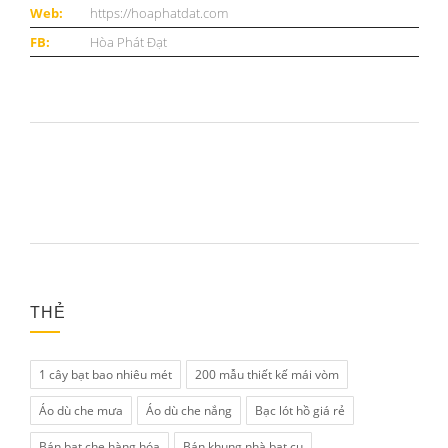
Web:
https://hoaphatdat.com
FB:
Hòa Phát Đạt
THẺ
1 cây bạt bao nhiêu mét
200 mẫu thiết kế mái vòm
Áo dù che mưa
Áo dù che nắng
Bạc lót hồ giá rẻ
Bán bạt che hàng hóa
Bán khung nhà bạt cụ