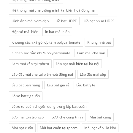
Hệ thống mái che thông minh tại biên hoà đồng nai
Hình ảnh mái vòm đẹp
Hồ bạt HDPE
Hồ bạt nhựa HDPE
Hộp số mái hiên
In bạt mái hiên
Khoảng cách xà gồ lợp tấm polycarbonate
Khung nhà bạt
Kích thước tấm nhựa polycarbonate
Làm mái che sân
Làm mái xếp tại tphcm
Lắp bạt mái hiên tại hà nội
Lắp đặt mái che tại biên hoà đồng nai
Lắp đặt mái xếp
Lều bạt bán hàng
Lều bạt giá rẻ
Lều bạt y tế
Lò xo bạt tự cuốn
Lò xo tự cuốn chuyên dụng trong lắp bạt cuốn
Lợp mái tôn trọn gói
Lưới che công trình
Mái bạt căng
Mái bạt cuốn
Mái bạt cuốn tại tphcm
Mái bạt xếp Hà Nội