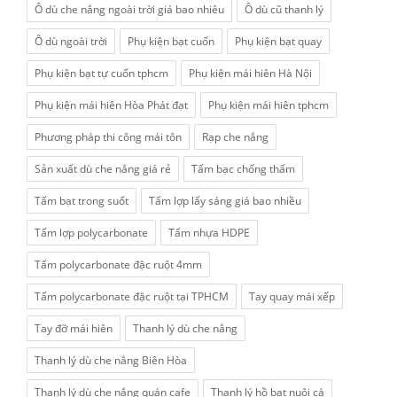
Ô dù che nắng ngoài trời giá bao nhiêu
Ô dù cũ thanh lý
Ô dù ngoài trời
Phụ kiện bạt cuốn
Phụ kiện bạt quay
Phụ kiện bạt tự cuốn tphcm
Phụ kiện mái hiên Hà Nội
Phụ kiện mái hiên Hòa Phát đạt
Phụ kiện mái hiên tphcm
Phương pháp thi công mái tôn
Rạp che nắng
Sản xuất dù che nắng giá rẻ
Tấm bạc chống thấm
Tấm bạt trong suốt
Tấm lợp lấy sáng giá bao nhiều
Tấm lợp polycarbonate
Tấm nhựa HDPE
Tấm polycarbonate đặc ruột 4mm
Tấm polycarbonate đặc ruột tại TPHCM
Tay quay mái xếp
Tay đỡ mái hiên
Thanh lý dù che nắng
Thanh lý dù che nắng Biên Hòa
Thanh lý dù che nắng quán cafe
Thanh lý hồ bạt nuôi cá