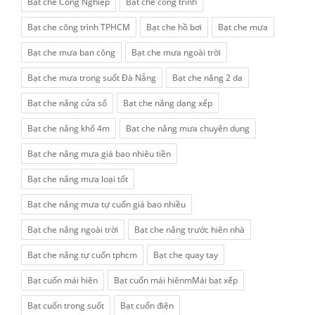
Bạt che Công Nghiệp
Bạt che công trình
Bạt che công trình TPHCM
Bạt che hồ bơi
Bạt che mưa
Bạt che mưa ban công
Bạt che mưa ngoài trời
Bạt che mưa trong suốt Đà Nẵng
Bạt che nắng 2 da
Bạt che nắng cửa sổ
Bạt che nắng dạng xếp
Bạt che nắng khổ 4m
Bạt che nắng mưa chuyên dụng
Bạt che nắng mưa giá bao nhiêu tiền
Bạt che nắng mưa loại tốt
Bạt che nắng mưa tự cuốn giá bao nhiều
Bạt che nắng ngoài trời
Bạt che nắng trước hiên nhà
Bạt che nắng tự cuốn tphcm
Bạt che quay tay
Bạt cuốn mái hiên
Bạt cuốn mái hiênmMái bạt xếp
Bạt cuốn trong suốt
Bạt cuốn điện