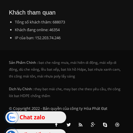
Khách tham quan
Tổng số khách thăm: 688073
Khách đang online: 46354
IP của bạn: 152.203.74.246
Sản Phẩm Chính :
bạt che nắng mưa
,
mái hiên di động
,
mái xếp di
động
,
dù che nắng
,
lều bạt xếp
,
bạt lót hồ Hdpe
,
bạt nhựa xanh cam
,
thi công mái tôn
,
mái nhựa poly lấy sáng
Dịch Vụ Chính :
thay bạt mái che
,
may bạt che theo yêu cầu
,
thi công
lót bạt HDPE chống thấm
© Copyright 2022 - Bản quyền của công ty Hòa Phát Đạt
Chat zalo