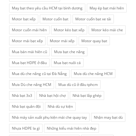
May bạt theo yêu cầu HCM tại bình dương
May ép bạt mái hiên
Motor bạt xếp
Motor cuốn bạt
Motor cuốn bạt xe tải
Motor cuốn mái hiên
Motor kéo bạt xếp
Motor kéo mái che
Motor mái bạt xếp
Motor mái xếp
Motor quay bạt
Mua bán mái hiên cũ
Mưa bạt che nắng
Mua bạt HDPE ở đâu
Mua bạt nuôi cá
Mua dù che nắng cũ tại Đà Nẵng
Mưa dù che nắng HCM
Mưa Dù che nắng HCM
Mua dù cũ ở đâu tphcm
Nhà bạt 3x3
Nhà bạt hội chợ
Nhà bạt lắp ghép
Nhà bạt quân đội
Nhà dù sự kiện
Nhà máy sản xuất phụ kiện mái che quay tay
Nhận may bạt dù
Nhựa HDPE la gì
Những kiểu mái hiên nhà đẹp