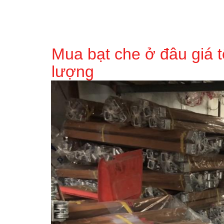
Mua bạt che ở đâu giá tố
lượng