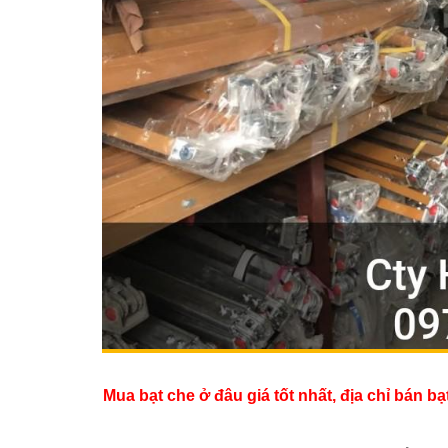
Mua bạt che ở đâu giá tốt nhất, địa chỉ bán b