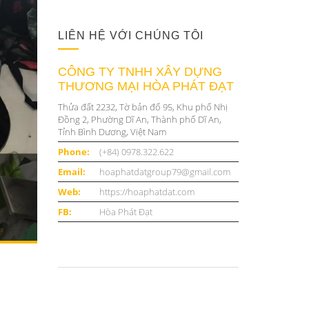
LIÊN HỆ VỚI CHÚNG TÔI
CÔNG TY TNHH XÂY DỰNG
THƯƠNG MẠI HÒA PHÁT ĐẠT
Thửa đất 2232, Tờ bản đố 95, Khu phố Nhị
Đồng 2, Phường Dĩ An, Thành phố Dĩ An,
Tỉnh Bình Dương, Việt Nam
Phone:
(+84) 0978.322.622
Email:
hoaphatdatgroup79@gmail.com
Web:
https://hoaphatdat.com
FB:
Hòa Phát Đạt