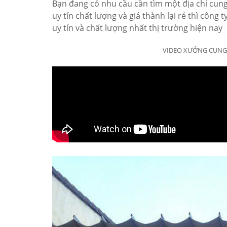
Bạn đang có nhu cầu cần tìm một địa chỉ cung 
uy tín chất lượng và giá thành lại rẻ thì công
uy tín và chất lượng nhất thị trường hiện nay
VIDEO XƯỞNG CUNG 