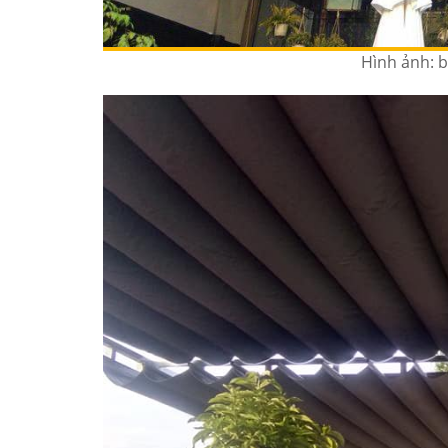
Hình ảnh: b