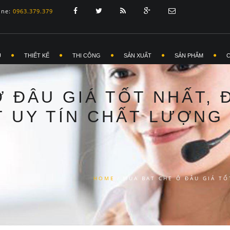
ine:
0963.379.379
Ủ
THIẾT KẾ
THI CÔNG
SẢN XUẤT
SẢN PHẨM
 ĐÂU GIÁ TỐT NHẤT, Đ
T UY TÍN CHẤT LƯỢNG
HOME
/
MUA BẠT CHE Ở ĐÂU GIÁ TỐ