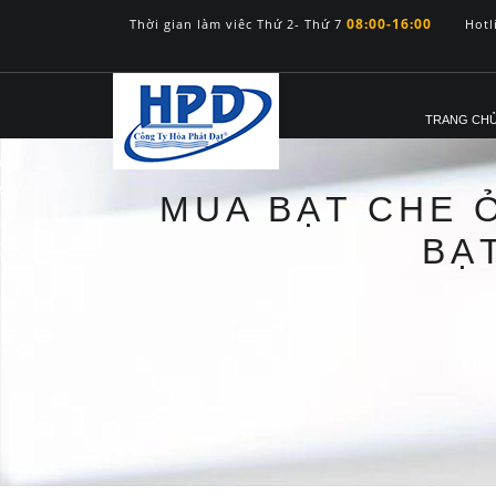
08:00-16:00
Thời gian làm viêc Thứ 2- Thứ 7
Hotl
TRANG CH
MUA BẠT CHE Ở
BẠ