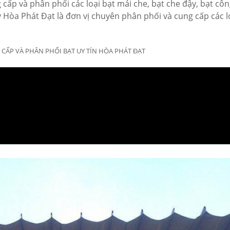
cấp và phân phối các loại bạt mái che, bạt che đậy, bạt côn
 ty Hòa Phát Đạt là đơn vị chuyên phân phối và cung cấp các l
CẤP VÀ PHÂN PHỐI BẠT UY TÍN HÒA PHÁT ĐẠT