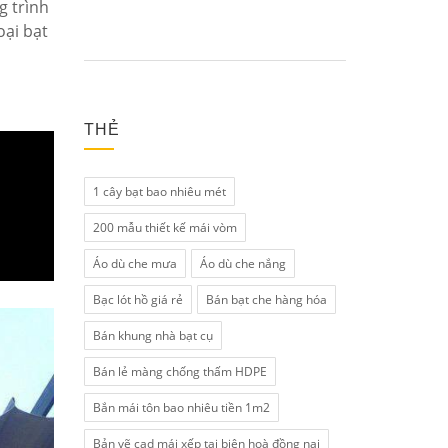
g trình
oại bạt
THẺ
1 cây bạt bao nhiêu mét
200 mẫu thiết kế mái vòm
Áo dù che mưa
Áo dù che nắng
Bạc lót hồ giá rẻ
Bán bạt che hàng hóa
Bán khung nhà bạt cụ
Bán lẻ màng chống thấm HDPE
Bắn mái tôn bao nhiêu tiền 1m2
Bản vẽ cad mái xếp tại biên hoà đồng nai