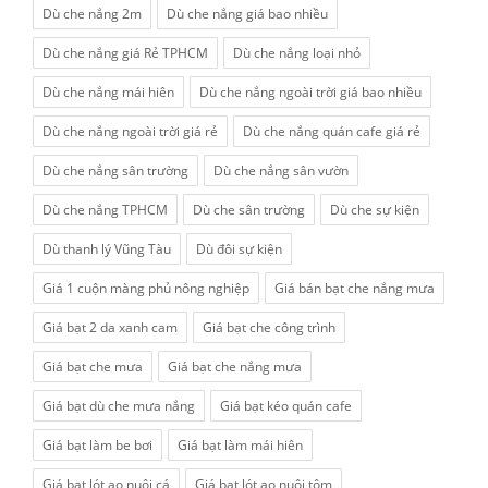
Dù che nắng 2m
Dù che nắng giá bao nhiều
Dù che nắng giá Rẻ TPHCM
Dù che nắng loại nhỏ
Dù che nắng mái hiên
Dù che nắng ngoài trời giá bao nhiều
Dù che nắng ngoài trời giá rẻ
Dù che nắng quán cafe giá rẻ
Dù che nắng sân trường
Dù che nắng sân vườn
Dù che nắng TPHCM
Dù che sân trường
Dù che sự kiện
Dù thanh lý Vũng Tàu
Dù đôi sự kiện
Giá 1 cuộn màng phủ nông nghiệp
Giá bán bạt che nắng mưa
Giá bạt 2 da xanh cam
Giá bạt che công trình
Giá bạt che mưa
Giá bạt che nắng mưa
Giá bạt dù che mưa nắng
Giá bạt kéo quán cafe
Giá bạt làm be bơi
Giá bạt làm mái hiên
Giá bạt lót ao nuôi cá
Giá bạt lót ao nuôi tôm