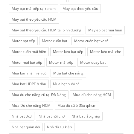
May bạt mái xếp tại tphcm
May bạt theo yêu cầu
May bạt theo yêu cầu HCM
May bạt theo yêu cầu HCM tại bình dương
May ép bạt mái hiên
Motor bạt xếp
Motor cuốn bạt
Motor cuốn bạt xe tải
Motor cuốn mái hiên
Motor kéo bạt xếp
Motor kéo mái che
Motor mái bạt xếp
Motor mái xếp
Motor quay bạt
Mua bán mái hiên cũ
Mưa bạt che nắng
Mua bạt HDPE ở đâu
Mua bạt nuôi cá
Mua dù che nắng cũ tại Đà Nẵng
Mưa dù che nắng HCM
Mưa Dù che nắng HCM
Mua dù cũ ở đâu tphcm
Nhà bạt 3x3
Nhà bạt hội chợ
Nhà bạt lắp ghép
Nhà bạt quân đội
Nhà dù sự kiện