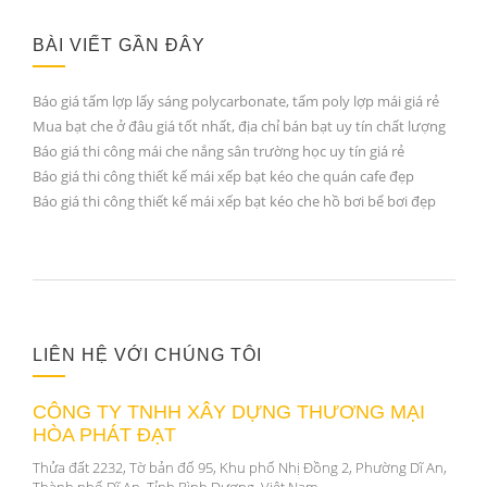
BÀI VIẾT GẦN ĐÂY
Báo giá tấm lợp lấy sáng polycarbonate, tấm poly lợp mái giá rẻ
Mua bạt che ở đâu giá tốt nhất, địa chỉ bán bạt uy tín chất lượng
Báo giá thi công mái che nắng sân trường học uy tín giá rẻ
Báo giá thi công thiết kế mái xếp bạt kéo che quán cafe đẹp
Báo giá thi công thiết kế mái xếp bạt kéo che hồ bơi bể bơi đẹp
LIÊN HỆ VỚI CHÚNG TÔI
CÔNG TY TNHH XÂY DỰNG THƯƠNG MẠI
HÒA PHÁT ĐẠT
Thửa đất 2232, Tờ bản đố 95, Khu phố Nhị Đồng 2, Phường Dĩ An,