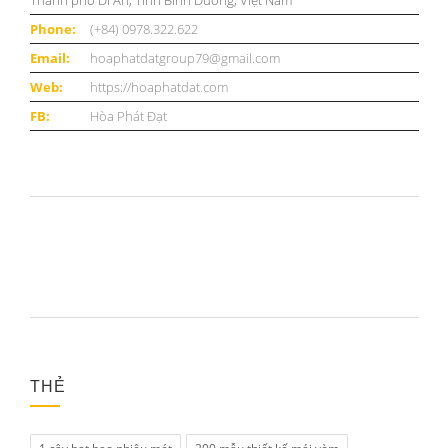
Thành phố Dĩ An, Tỉnh Bình Dương, Việt Nam
Phone:
(+84) 0978.322.622
Email:
hoaphatdatgroup79@gmail.com
Web:
https://hoaphatdat.com
FB:
Hòa Phát Đạt
THẺ