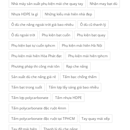
Nhà máy sản xuất phụ kiện mái che quay tay
Nhận may bạt dù
Nhựa HDPE la gì
Những kiểu mái hiên nhà đẹp
Ô dù che nắng ngoài trời giá bao nhiêu
Ô dù cũ thanh lý
Ô dù ngoài trời
Phụ kiện bạt cuốn
Phụ kiện bạt quay
Phụ kiện bạt tự cuốn tphcm
Phụ kiện mái hiên Hà Nội
Phụ kiện mái hiên Hòa Phát đạt
Phụ kiện mái hiên tphcm
Phương pháp thi công mái tôn
Rạp che nắng
Sản xuất dù che nắng giá rẻ
Tấm bạc chống thấm
Tấm bạt trong suốt
Tấm lợp lấy sáng giá bao nhiều
Tấm lợp polycarbonate
Tấm nhựa HDPE
Tấm polycarbonate đặc ruột 4mm
Tấm polycarbonate đặc ruột tại TPHCM
Tay quay mái xếp
Tay đỡ mái hiên
Thanh lý dù che nắng