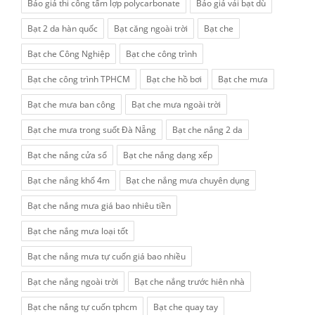
Báo giá thi công tấm lợp polycarbonate
Báo giá vải bạt dù
Bạt 2 da hàn quốc
Bạt căng ngoài trời
Bạt che
Bạt che Công Nghiệp
Bạt che công trình
Bạt che công trình TPHCM
Bạt che hồ bơi
Bạt che mưa
Bạt che mưa ban công
Bạt che mưa ngoài trời
Bạt che mưa trong suốt Đà Nẵng
Bạt che nắng 2 da
Bạt che nắng cửa sổ
Bạt che nắng dạng xếp
Bạt che nắng khổ 4m
Bạt che nắng mưa chuyên dụng
Bạt che nắng mưa giá bao nhiêu tiền
Bạt che nắng mưa loại tốt
Bạt che nắng mưa tự cuốn giá bao nhiều
Bạt che nắng ngoài trời
Bạt che nắng trước hiên nhà
Bạt che nắng tự cuốn tphcm
Bạt che quay tay