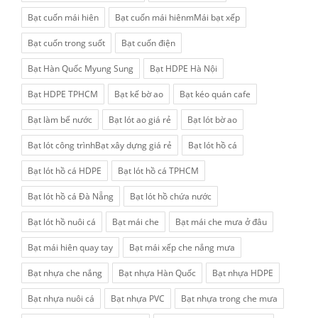
Bạt cuốn mái hiên
Bạt cuốn mái hiênmMái bạt xếp
Bạt cuốn trong suốt
Bạt cuốn điện
Bạt Hàn Quốc Myung Sung
Bạt HDPE Hà Nội
Bạt HDPE TPHCM
Bạt kế bờ ao
Bạt kéo quán cafe
Bạt làm bể nước
Bạt lót ao giá rẻ
Bạt lót bờ ao
Bạt lót công trìnhBạt xây dựng giá rẻ
Bạt lót hồ cá
Bạt lót hồ cá HDPE
Bạt lót hồ cá TPHCM
Bạt lót hồ cá Đà Nẵng
Bạt lót hồ chứa nước
Bạt lót hồ nuôi cá
Bạt mái che
Bạt mái che mưa ở đâu
Bạt mái hiên quay tay
Bạt mái xếp che nắng mưa
Bạt nhựa che nắng
Bạt nhựa Hàn Quốc
Bạt nhựa HDPE
Bạt nhựa nuôi cá
Bạt nhựa PVC
Bạt nhựa trong che mưa