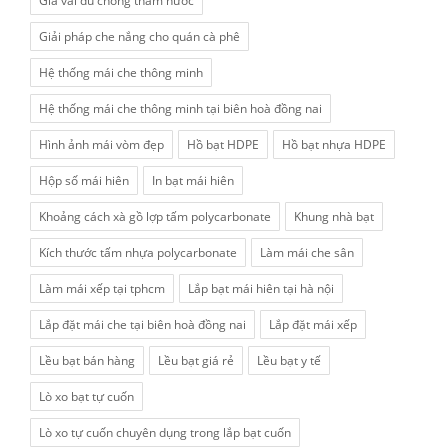
Giá vải dù chống thấm nước
Giải pháp che nắng cho quán cà phê
Hệ thống mái che thông minh
Hệ thống mái che thông minh tại biên hoà đồng nai
Hình ảnh mái vòm đẹp
Hồ bạt HDPE
Hồ bạt nhựa HDPE
Hộp số mái hiên
In bạt mái hiên
Khoảng cách xà gồ lợp tấm polycarbonate
Khung nhà bạt
Kích thước tấm nhựa polycarbonate
Làm mái che sân
Làm mái xếp tại tphcm
Lắp bạt mái hiên tại hà nội
Lắp đặt mái che tại biên hoà đồng nai
Lắp đặt mái xếp
Lều bạt bán hàng
Lều bạt giá rẻ
Lều bạt y tế
Lò xo bạt tự cuốn
Lò xo tự cuốn chuyên dụng trong lắp bạt cuốn