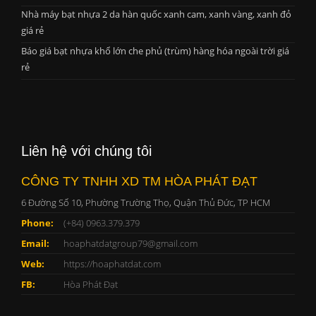
Nhà máy bạt nhựa 2 da hàn quốc xanh cam, xanh vàng, xanh đỏ
giá rẻ
Báo giá bạt nhựa khổ lớn che phủ (trùm) hàng hóa ngoài trời giá
rẻ
Liên hệ với chúng tôi
CÔNG TY TNHH XD TM HÒA PHÁT ĐẠT
6 Đường Số 10, Phường Trường Thọ, Quận Thủ Đức, TP HCM
Phone:
(+84) 0963.379.379
Email:
hoaphatdatgroup79@gmail.com
Web:
https://hoaphatdat.com
FB:
Hòa Phát Đạt