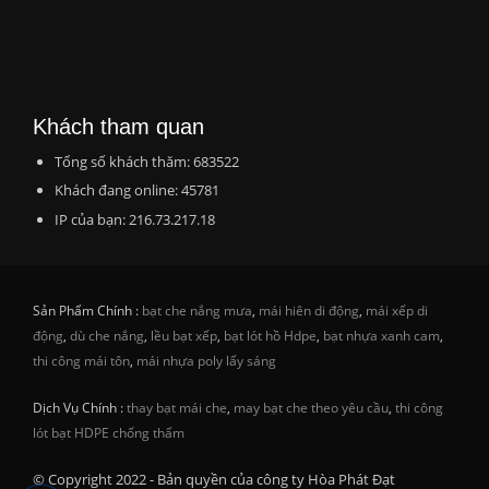
Khách tham quan
Tổng số khách thăm: 683522
Khách đang online: 45781
IP của bạn: 216.73.217.18
Sản Phẩm Chính :
bạt che nắng mưa
,
mái hiên di động
,
mái xếp di
động
,
dù che nắng
,
lều bạt xếp
,
bạt lót hồ Hdpe
,
bạt nhựa xanh cam
,
thi công mái tôn
,
mái nhựa poly lấy sáng
Dịch Vụ Chính :
thay bạt mái che
,
may bạt che theo yêu cầu
,
thi công
lót bạt HDPE chống thấm
© Copyright 2022 - Bản quyền của công ty Hòa Phát Đạt