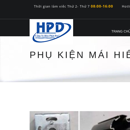
08:00-16:00
Thời gian làm viêc Thứ 2- Thứ 7
Hotl
TRANG CH
PHỤ KIỆN MÁI H