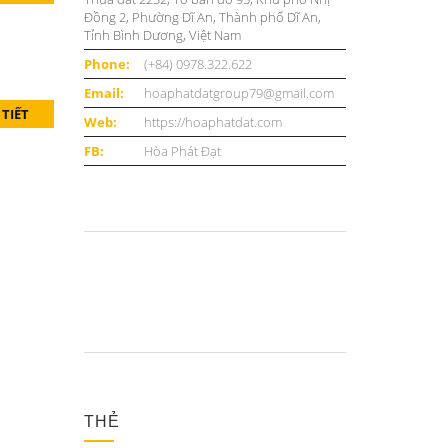
Đồng 2, Phường Dĩ An, Thành phố Dĩ An,
Tỉnh Bình Dương, Việt Nam
Phone:
(+84) 0978.322.622
Email:
hoaphatdatgroup79@gmail.com
 TIẾT
Web:
https://hoaphatdat.com
FB:
Hòa Phát Đạt
THẺ