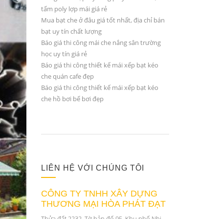
tấm poly lợp mái giá rẻ
Mua bạt che ở đâu giá tốt nhất, địa chỉ bán
bạt uy tín chất lượng
Báo giá thi công mái che nắng sân trường
học uy tín giá rẻ
Báo giá thi công thiết kế mái xếp bạt kéo
che quán cafe đẹp
Báo giá thi công thiết kế mái xếp bạt kéo
che hồ bơi bể bơi đẹp
LIÊN HỆ VỚI CHÚNG TÔI
CÔNG TY TNHH XÂY DỰNG
THƯƠNG MẠI HÒA PHÁT ĐẠT
Thửa đất 2232, Tờ bản đố 95, Khu phố Nhị