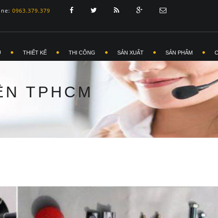
ine:
0963.379.379
Ủ
THIẾT KẾ
THI CÔNG
SẢN XUẤT
SẢN PHẨM
IÊN TPHCM