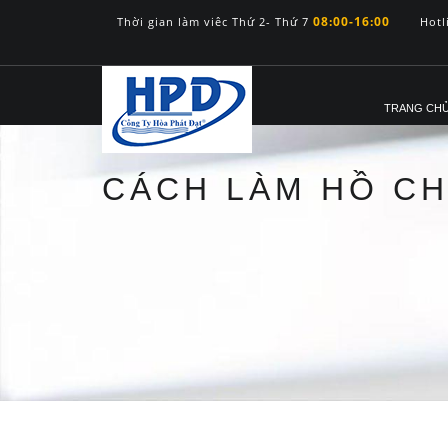
08:00-16:00
Thời gian làm viêc Thứ 2- Thứ 7
Hotl
TRANG CH
CÁCH LÀM HỒ C