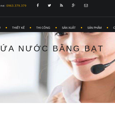
ine:
0963.379.379
Ủ
THIẾT KẾ
THI CÔNG
SẢN XUẤT
SẢN PHẨM
HỨA NƯỚC BẰNG BẠT