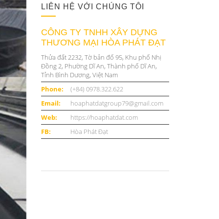
LIÊN HỆ VỚI CHÚNG TÔI
CÔNG TY TNHH XÂY DỰNG
THƯƠNG MẠI HÒA PHÁT ĐẠT
Thửa đất 2232, Tờ bản đố 95, Khu phố Nhị
Đồng 2, Phường Dĩ An, Thành phố Dĩ An,
Tỉnh Bình Dương, Việt Nam
Phone:
(+84) 0978.322.622
Email:
hoaphatdatgroup79@gmail.com
Web:
https://hoaphatdat.com
FB:
Hòa Phát Đạt