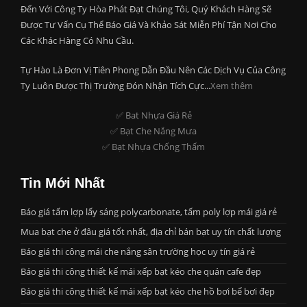
Đến Với Công Ty Hòa Phát Đạt Chúng Tôi, Quý Khách Hàng Sẽ
Được Tư Vấn Cụ Thể Báo Giá Và Khảo Sát Miễn Phí Tận Nơi Cho
Các Khác Hàng Có Nhu Cầu.
Tự Hào Là Đơn Vị Tiên Phong Dẫn Đầu Nên Các Dịch Vụ Của Công
Ty Luôn Được Thị Trường Đón Nhận Tích Cực...
Xem thêm
✅ Bat Nhựa Giá Rẻ
✅ Bạt Che Nắng Mưa
✅ Bạt Nhựa Chống Thấm
Tin Mới Nhất
Báo giá tấm lợp lấy sáng polycarbonate, tấm poly lợp mái giá rẻ
Mua bạt che ở đâu giá tốt nhất, địa chỉ bán bạt uy tín chất lượng
Báo giá thi công mái che nắng sân trường học uy tín giá rẻ
Báo giá thi công thiết kế mái xếp bạt kéo che quán cafe đẹp
Báo giá thi công thiết kế mái xếp bạt kéo che hồ bơi bể bơi đẹp