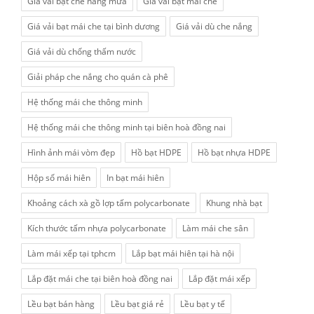
Giá vải bạt che nắng mưa
Giá vải bạt mái che
Giá vải bạt mái che tại bình dương
Giá vải dù che nắng
Giá vải dù chống thấm nước
Giải pháp che nắng cho quán cà phê
Hệ thống mái che thông minh
Hệ thống mái che thông minh tại biên hoà đồng nai
Hình ảnh mái vòm đẹp
Hồ bạt HDPE
Hồ bạt nhựa HDPE
Hộp số mái hiên
In bạt mái hiên
Khoảng cách xà gồ lợp tấm polycarbonate
Khung nhà bạt
Kích thước tấm nhựa polycarbonate
Làm mái che sân
Làm mái xếp tại tphcm
Lắp bạt mái hiên tại hà nội
Lắp đặt mái che tại biên hoà đồng nai
Lắp đặt mái xếp
Lều bạt bán hàng
Lều bạt giá rẻ
Lều bạt y tế