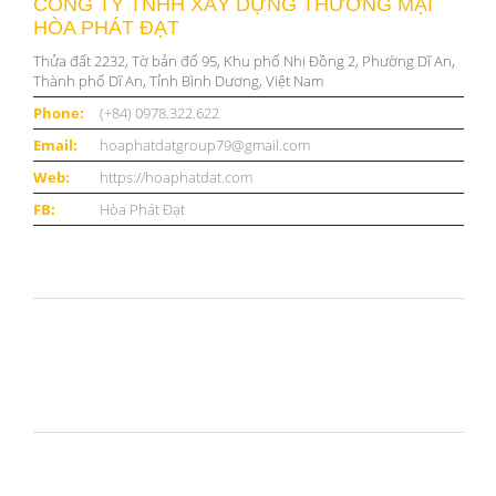
CÔNG TY TNHH XÂY DỰNG THƯƠNG MẠI
HÒA PHÁT ĐẠT
Thửa đất 2232, Tờ bản đố 95, Khu phố Nhị Đồng 2, Phường Dĩ An,
Thành phố Dĩ An, Tỉnh Bình Dương, Việt Nam
Phone:
(+84) 0978.322.622
Email:
hoaphatdatgroup79@gmail.com
Web:
https://hoaphatdat.com
FB:
Hòa Phát Đạt