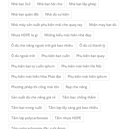
Nhà bạt 3x3
Nhà bạt hội chợ
Nhà bạt lắp ghép
Nhà bạt quân đội
Nhà dù sự kiện
Nhà máy sản xuất phụ kiện mái che quay tay
Nhận may bạt dù
Nhựa HDPE la gì
Những kiểu mái hiên nhà đẹp
Ô dù che nắng ngoài trời giá bao nhiêu
Ô dù cũ thanh lý
Ô dù ngoài trời
Phụ kiện bạt cuốn
Phụ kiện bạt quay
Phụ kiện bạt tự cuốn tphcm
Phụ kiện mái hiên Hà Nội
Phụ kiện mái hiên Hòa Phát đạt
Phụ kiện mái hiên tphcm
Phương pháp thi công mái tôn
Rạp che nắng
Sản xuất dù che nắng giá rẻ
Tấm bạc chống thấm
Tấm bạt trong suốt
Tấm lợp lấy sáng giá bao nhiều
Tấm lợp polycarbonate
Tấm nhựa HDPE
Tấm polycarbonate đặc ruột 4mm