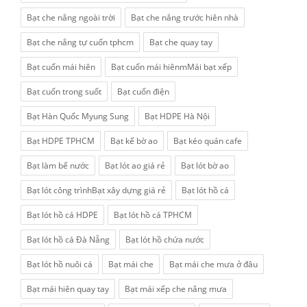
Bạt che nắng ngoài trời
Bạt che nắng trước hiên nhà
Bạt che nắng tự cuốn tphcm
Bạt che quay tay
Bạt cuốn mái hiên
Bạt cuốn mái hiênmMái bạt xếp
Bạt cuốn trong suốt
Bạt cuốn điện
Bạt Hàn Quốc Myung Sung
Bạt HDPE Hà Nội
Bạt HDPE TPHCM
Bạt kế bờ ao
Bạt kéo quán cafe
Bạt làm bể nước
Bạt lót ao giá rẻ
Bạt lót bờ ao
Bạt lót công trìnhBạt xây dựng giá rẻ
Bạt lót hồ cá
Bạt lót hồ cá HDPE
Bạt lót hồ cá TPHCM
Bạt lót hồ cá Đà Nẵng
Bạt lót hồ chứa nước
Bạt lót hồ nuôi cá
Bạt mái che
Bạt mái che mưa ở đâu
Bạt mái hiên quay tay
Bạt mái xếp che nắng mưa