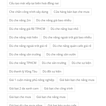
Cấu tạo mái xếp tại biên hoà đồng nai
Che chắn công trình xây dựng
Cửa hàng bán bạt che mưa
Dù che nắng 2m
Dù che nắng giá bao nhiều
Dù che nắng giá Rẻ TPHCM
Dù che nắng loại nhỏ
Dù che nắng mái hiên
Dù che nắng ngoài trời giá bao nhiều
Dù che nắng ngoài trời giá rẻ
Dù che nắng quán cafe giá rẻ
Dù che nắng sân trường
Dù che nắng sân vườn
Dù che nắng TPHCM
Dù che sân trường
Dù che sự kiện
Dù thanh lý Vũng Tàu
Dù đôi sự kiện
Giá 1 cuộn màng phủ nông nghiệp
Giá bán bạt che nắng mưa
Giá bạt 2 da xanh cam
Giá bạt che công trình
Giá bạt che mưa
Giá bạt che nắng mưa
Giá bạt dù che mưa nắng
Giá bạt kéo quán cafe