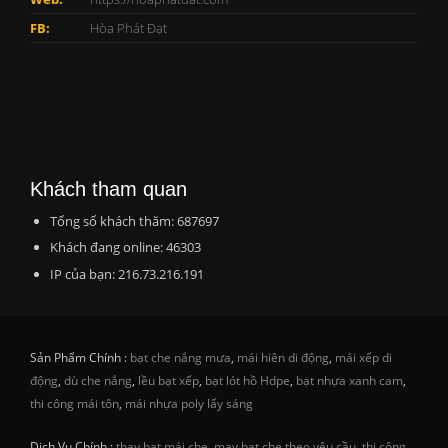
FB:
Hòa Phát Đạt
Khách tham quan
Tổng số khách thăm: 687697
Khách đang online: 46303
IP của bạn: 216.73.216.191
Sản Phẩm Chính :
bạt che nắng mưa
,
mái hiên di động
,
mái xếp di
động
,
dù che nắng
,
lều bạt xếp
,
bạt lót hồ Hdpe
,
bạt nhựa xanh cam
,
thi công mái tôn
,
mái nhựa poly lấy sáng
Dịch Vụ Chính :
thay bạt mái che
,
may bạt che theo yêu cầu
,
thi công