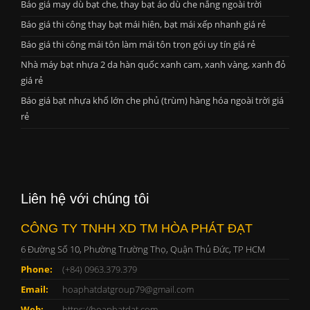
Báo giá may dù bạt che, thay bạt áo dù che nắng ngoài trời
Báo giá thi công thay bạt mái hiên, bạt mái xếp nhanh giá rẻ
Báo giá thi công mái tôn làm mái tôn trọn gói uy tín giá rẻ
Nhà máy bạt nhựa 2 da hàn quốc xanh cam, xanh vàng, xanh đỏ
giá rẻ
Báo giá bạt nhựa khổ lớn che phủ (trùm) hàng hóa ngoài trời giá
rẻ
Liên hệ với chúng tôi
CÔNG TY TNHH XD TM HÒA PHÁT ĐẠT
6 Đường Số 10, Phường Trường Thọ, Quận Thủ Đức, TP HCM
Phone:
(+84) 0963.379.379
Email:
hoaphatdatgroup79@gmail.com
Web:
https://hoaphatdat.com