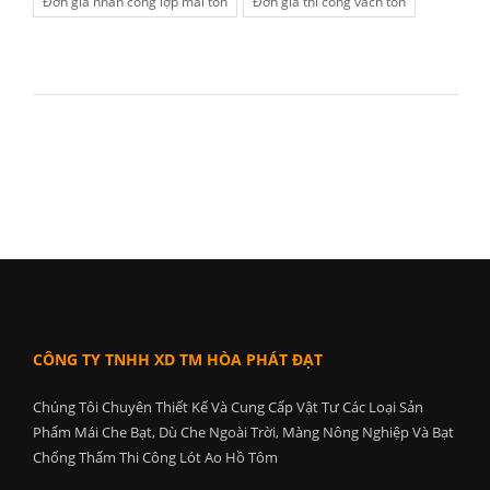
Đơn giá nhân công lợp mái tôn
Đơn giá thi công vách tôn
CÔNG TY TNHH XD TM HÒA PHÁT ĐẠT
Chúng Tôi Chuyên Thiết Kế Và Cung Cấp Vật Tư Các Loại Sản
Phẩm Mái Che Bạt, Dù Che Ngoài Trời, Màng Nông Nghiệp Và Bạt
Chống Thấm Thi Công Lót Ao Hồ Tôm