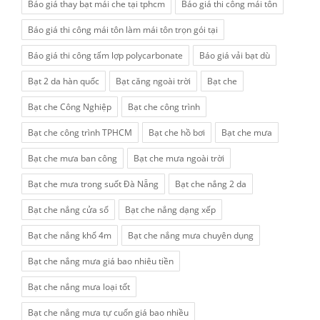
Báo giá thay bạt mái che tại tphcm
Báo giá thi công mái tôn
Báo giá thi công mái tôn làm mái tôn trọn gói tại
Báo giá thi công tấm lợp polycarbonate
Báo giá vải bạt dù
Bạt 2 da hàn quốc
Bạt căng ngoài trời
Bạt che
Bạt che Công Nghiệp
Bạt che công trình
Bạt che công trình TPHCM
Bạt che hồ bơi
Bạt che mưa
Bạt che mưa ban công
Bạt che mưa ngoài trời
Bạt che mưa trong suốt Đà Nẵng
Bạt che nắng 2 da
Bạt che nắng cửa sổ
Bạt che nắng dạng xếp
Bạt che nắng khổ 4m
Bạt che nắng mưa chuyên dụng
Bạt che nắng mưa giá bao nhiêu tiền
Bạt che nắng mưa loại tốt
Bạt che nắng mưa tự cuốn giá bao nhiều