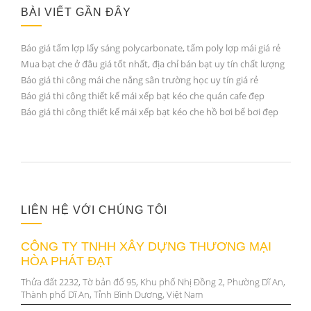
BÀI VIẾT GẦN ĐÂY
Báo giá tấm lợp lấy sáng polycarbonate, tấm poly lợp mái giá rẻ
Mua bạt che ở đâu giá tốt nhất, địa chỉ bán bạt uy tín chất lượng
Báo giá thi công mái che nắng sân trường học uy tín giá rẻ
Báo giá thi công thiết kế mái xếp bạt kéo che quán cafe đẹp
Báo giá thi công thiết kế mái xếp bạt kéo che hồ bơi bể bơi đẹp
LIÊN HỆ VỚI CHÚNG TÔI
CÔNG TY TNHH XÂY DỰNG THƯƠNG MẠI
HÒA PHÁT ĐẠT
Thửa đất 2232, Tờ bản đố 95, Khu phố Nhị Đồng 2, Phường Dĩ An,
Thành phố Dĩ An, Tỉnh Bình Dương, Việt Nam