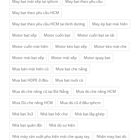
May bạt mái xếp tại tphcm
May bạt theo yêu cầu
May bạt theo yêu cầu HCM
May bạt theo yêu cầu HCM tại bình dương
May ép bạt mái hiên
Motor bạt xếp
Motor cuốn bạt
Motor cuốn bạt xe tải
Motor cuốn mái hiên
Motor kéo bạt xếp
Motor kéo mái che
Motor mái bạt xếp
Motor mái xếp
Motor quay bạt
Mua bán mái hiên cũ
Mưa bạt che nắng
Mua bạt HDPE ở đâu
Mua bạt nuôi cá
Mua dù che nắng cũ tại Đà Nẵng
Mưa dù che nắng HCM
Mưa Dù che nắng HCM
Mua dù cũ ở đâu tphcm
Nhà bạt 3x3
Nhà bạt hội chợ
Nhà bạt lắp ghép
Nhà bạt quân đội
Nhà dù sự kiện
Nhà máy sản xuất phụ kiện mái che quay tay
Nhận may bạt dù