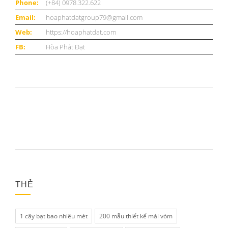
Phone:
(+84) 0978.322.622
Email:
hoaphatdatgroup79@gmail.com
Web:
https://hoaphatdat.com
FB:
Hòa Phát Đạt
THẺ
1 cây bạt bao nhiêu mét
200 mẫu thiết kế mái vòm