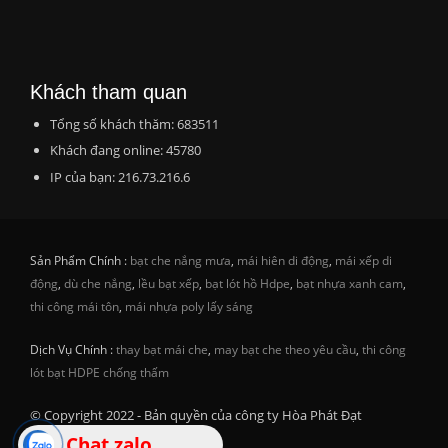
Khách tham quan
Tổng số khách thăm: 683511
Khách đang online: 45780
IP của bạn: 216.73.216.6
Sản Phẩm Chính :
bạt che nắng mưa
,
mái hiên di động
,
mái xếp di
động
,
dù che nắng
,
lều bạt xếp
,
bạt lót hồ Hdpe
,
bạt nhựa xanh cam
,
thi công mái tôn
,
mái nhựa poly lấy sáng
Dịch Vụ Chính :
thay bạt mái che
,
may bạt che theo yêu cầu
,
thi công
lót bạt HDPE chống thấm
© Copyright 2022 - Bản quyền của công ty Hòa Phát Đạt
Chat zalo