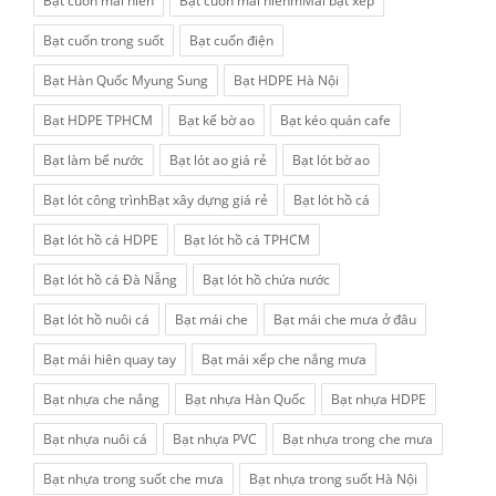
Bạt cuốn mái hiên
Bạt cuốn mái hiênmMái bạt xếp
Bạt cuốn trong suốt
Bạt cuốn điện
Bạt Hàn Quốc Myung Sung
Bạt HDPE Hà Nội
Bạt HDPE TPHCM
Bạt kế bờ ao
Bạt kéo quán cafe
Bạt làm bể nước
Bạt lót ao giá rẻ
Bạt lót bờ ao
Bạt lót công trìnhBạt xây dựng giá rẻ
Bạt lót hồ cá
Bạt lót hồ cá HDPE
Bạt lót hồ cá TPHCM
Bạt lót hồ cá Đà Nẵng
Bạt lót hồ chứa nước
Bạt lót hồ nuôi cá
Bạt mái che
Bạt mái che mưa ở đâu
Bạt mái hiên quay tay
Bạt mái xếp che nắng mưa
Bạt nhựa che nắng
Bạt nhựa Hàn Quốc
Bạt nhựa HDPE
Bạt nhựa nuôi cá
Bạt nhựa PVC
Bạt nhựa trong che mưa
Bạt nhựa trong suốt che mưa
Bạt nhựa trong suốt Hà Nội