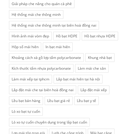
Giải pháp che nắng cho quán cà phê
Hệ thống mái che thông minh
Hệ thống mái che thông minh tại biên hoà đồng nai
Hình ảnh mái vòm đẹp
Hồ bạt HDPE
Hồ bạt nhựa HDPE
Hộp số mái hiên
In bạt mái hiên
Khoảng cách xà gồ lợp tấm polycarbonate
Khung nhà bạt
Kích thước tấm nhựa polycarbonate
Làm mái che sân
Làm mái xếp tại tphcm
Lắp bạt mái hiên tại hà nội
Lắp đặt mái che tại biên hoà đồng nai
Lắp đặt mái xếp
Lều bạt bán hàng
Lều bạt giá rẻ
Lều bạt y tế
Lò xo bạt tự cuốn
Lò xo tự cuốn chuyên dụng trong lắp bạt cuốn
Lợp mái tôn trọn gói
Lưới che công trình
Mái bạt căng