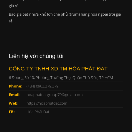
giá rẻ
Báo giá bạt nhựa khổ lớn che phủ (trùm) hàng hóa ngoài trời giá
rẻ
Liên hệ với chúng tôi
CÔNG TY TNHH XD TM HÒA PHÁT ĐẠT
6 Đường Số 10, Phường Trường Thọ, Quận Thủ Đức, TP HCM
Phone:
(+84) 0963.379.379
Email:
hoaphatdatgroup79@gmail.com
Web:
https://hoaphatdat.com
FB:
Hòa Phát Đạt