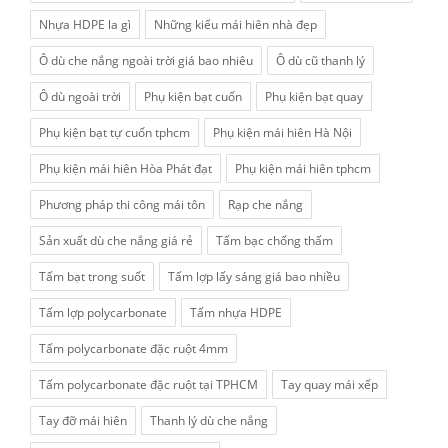
Nhựa HDPE la gì
Những kiểu mái hiên nhà đẹp
Ô dù che nắng ngoài trời giá bao nhiêu
Ô dù cũ thanh lý
Ô dù ngoài trời
Phụ kiện bạt cuốn
Phụ kiện bạt quay
Phụ kiện bạt tự cuốn tphcm
Phụ kiện mái hiên Hà Nội
Phụ kiện mái hiên Hòa Phát đạt
Phụ kiện mái hiên tphcm
Phương pháp thi công mái tôn
Rạp che nắng
Sản xuất dù che nắng giá rẻ
Tấm bạc chống thấm
Tấm bạt trong suốt
Tấm lợp lấy sáng giá bao nhiều
Tấm lợp polycarbonate
Tấm nhựa HDPE
Tấm polycarbonate đặc ruột 4mm
Tấm polycarbonate đặc ruột tại TPHCM
Tay quay mái xếp
Tay đỡ mái hiên
Thanh lý dù che nắng