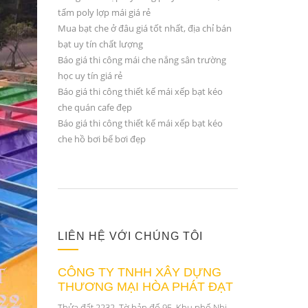
tấm poly lợp mái giá rẻ
Mua bạt che ở đâu giá tốt nhất, địa chỉ bán
bạt uy tín chất lượng
Báo giá thi công mái che nắng sân trường
học uy tín giá rẻ
Báo giá thi công thiết kế mái xếp bạt kéo
che quán cafe đẹp
Báo giá thi công thiết kế mái xếp bạt kéo
che hồ bơi bể bơi đẹp
LIÊN HỆ VỚI CHÚNG TÔI
CÔNG TY TNHH XÂY DỰNG
THƯƠNG MẠI HÒA PHÁT ĐẠT
Thửa đất 2232, Tờ bản đố 95, Khu phố Nhị