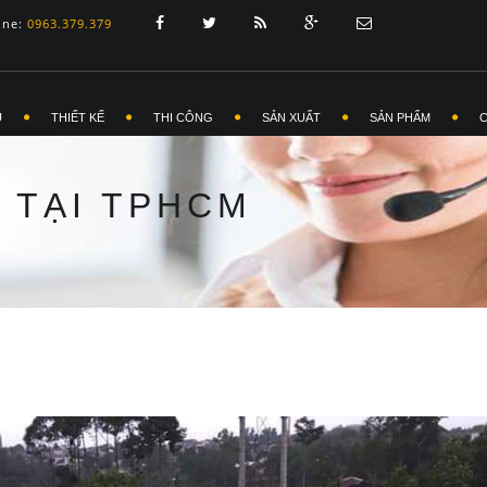
ine:
0963.379.379
Ủ
THIẾT KẾ
THI CÔNG
SẢN XUẤT
SẢN PHẨM
P TẠI TPHCM