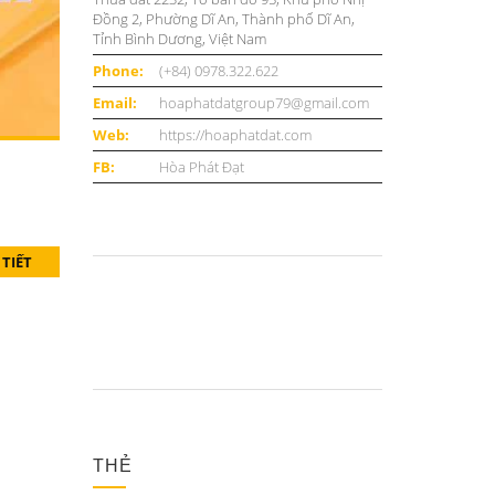
Đồng 2, Phường Dĩ An, Thành phố Dĩ An,
Tỉnh Bình Dương, Việt Nam
Phone:
(+84) 0978.322.622
Email:
hoaphatdatgroup79@gmail.com
Web:
https://hoaphatdat.com
FB:
Hòa Phát Đạt
 TIẾT
THẺ