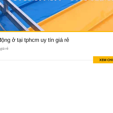
ộng ở tại tphcm uy tín giá rẻ
giá rẻ
XEM CHI