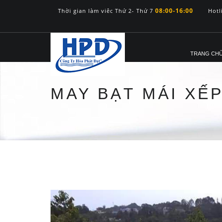
08:00-16:00
Thời gian làm viêc Thứ 2- Thứ 7
Hotl
TRANG CH
MAY BẠT MÁI XẾ