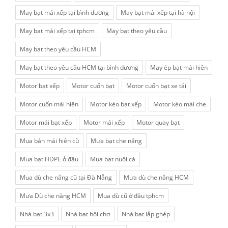
May bạt mái xếp tại bình dương
May bạt mái xếp tại hà nội
May bạt mái xếp tại tphcm
May bạt theo yêu cầu
May bạt theo yêu cầu HCM
May bạt theo yêu cầu HCM tại bình dương
May ép bạt mái hiên
Motor bạt xếp
Motor cuốn bạt
Motor cuốn bạt xe tải
Motor cuốn mái hiên
Motor kéo bạt xếp
Motor kéo mái che
Motor mái bạt xếp
Motor mái xếp
Motor quay bạt
Mua bán mái hiên cũ
Mưa bạt che nắng
Mua bạt HDPE ở đâu
Mua bạt nuôi cá
Mua dù che nắng cũ tại Đà Nẵng
Mưa dù che nắng HCM
Mưa Dù che nắng HCM
Mua dù cũ ở đâu tphcm
Nhà bạt 3x3
Nhà bạt hội chợ
Nhà bạt lắp ghép