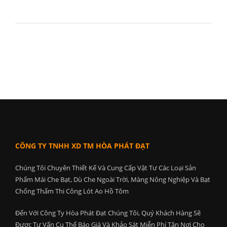
CÔNG TY TNHH XD TM HÒA PHÁT ĐẠT
Chúng Tôi Chuyên Thiết Kế Và Cung Cấp Vật Tư Các Loại Sản
Phẩm Mái Che Bạt, Dù Che Ngoài Trời, Màng Nông Nghiệp Và Bạt
Chống Thấm Thi Công Lót Ao Hồ Tôm
Đến Với Công Ty Hòa Phát Đạt Chúng Tôi, Quý Khách Hàng Sẽ
Được Tư Vấn Cụ Thể Báo Giá Và Khảo Sát Miễn Phí Tận Nơi Cho