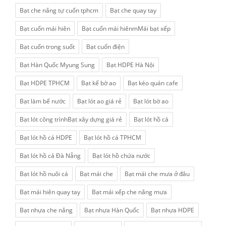
Bạt che nắng tự cuốn tphcm
Bạt che quay tay
Bạt cuốn mái hiên
Bạt cuốn mái hiênmMái bạt xếp
Bạt cuốn trong suốt
Bạt cuốn điện
Bạt Hàn Quốc Myung Sung
Bạt HDPE Hà Nội
Bạt HDPE TPHCM
Bạt kế bờ ao
Bạt kéo quán cafe
Bạt làm bể nước
Bạt lót ao giá rẻ
Bạt lót bờ ao
Bạt lót công trìnhBạt xây dựng giá rẻ
Bạt lót hồ cá
Bạt lót hồ cá HDPE
Bạt lót hồ cá TPHCM
Bạt lót hồ cá Đà Nẵng
Bạt lót hồ chứa nước
Bạt lót hồ nuôi cá
Bạt mái che
Bạt mái che mưa ở đâu
Bạt mái hiên quay tay
Bạt mái xếp che nắng mưa
Bạt nhựa che nắng
Bạt nhựa Hàn Quốc
Bạt nhựa HDPE