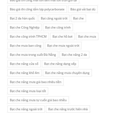
Báo giá thi công mái tôn làm mái tôn trọn gói tại
Báo giá thi công tấm lợp polycarbonate
Báo giá vải bạt dù
Bạt 2 da hàn quốc
Bạt căng ngoài trời
Bạt che
Bạt che Công Nghiệp
Bạt che công trình
Bạt che công trình TPHCM
Bạt che hồ bơi
Bạt che mưa
Bạt che mưa ban công
Bạt che mưa ngoài trời
Bạt che mưa trong suốt Đà Nẵng
Bạt che nắng 2 da
Bạt che nắng cửa sổ
Bạt che nắng dạng xếp
Bạt che nắng khổ 4m
Bạt che nắng mưa chuyên dụng
Bạt che nắng mưa giá bao nhiêu tiền
Bạt che nắng mưa loại tốt
Bạt che nắng mưa tự cuốn giá bao nhiều
Bạt che nắng ngoài trời
Bạt che nắng trước hiên nhà