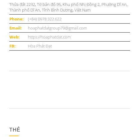
Thửa đất 2232, Tờ bản đố 95, Khu phố Nhị Đồng 2, Phường Dĩ An,
Thành phố Dĩ An, Tỉnh Bình Dương, Việt Nam
Phone:
(+84) 0978.322.622
Email:
hoaphatdatgroup79@gmail.com
Web:
https://hoaphatdat.com
FB:
Hòa Phát Đạt
THẺ