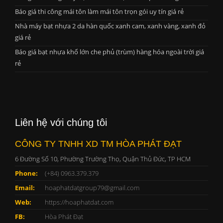
Báo giá thi công mái tôn làm mái tôn trọn gói uy tín giá rẻ
Nhà máy bạt nhựa 2 da hàn quốc xanh cam, xanh vàng, xanh đỏ
giá rẻ
Báo giá bạt nhựa khổ lớn che phủ (trùm) hàng hóa ngoài trời giá
rẻ
Liên hệ với chúng tôi
CÔNG TY TNHH XD TM HÒA PHÁT ĐẠT
6 Đường Số 10, Phường Trường Thọ, Quận Thủ Đức, TP HCM
Phone:
(+84) 0963.379.379
Email:
hoaphatdatgroup79@gmail.com
Web:
https://hoaphatdat.com
FB:
Hòa Phát Đạt