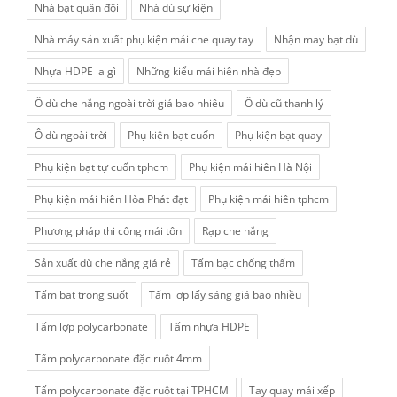
Nhà bạt quân đội
Nhà dù sự kiện
Nhà máy sản xuất phụ kiện mái che quay tay
Nhận may bạt dù
Nhựa HDPE la gì
Những kiểu mái hiên nhà đẹp
Ô dù che nắng ngoài trời giá bao nhiêu
Ô dù cũ thanh lý
Ô dù ngoài trời
Phụ kiện bạt cuốn
Phụ kiện bạt quay
Phụ kiện bạt tự cuốn tphcm
Phụ kiện mái hiên Hà Nội
Phụ kiện mái hiên Hòa Phát đạt
Phụ kiện mái hiên tphcm
Phương pháp thi công mái tôn
Rạp che nắng
Sản xuất dù che nắng giá rẻ
Tấm bạc chống thấm
Tấm bạt trong suốt
Tấm lợp lấy sáng giá bao nhiều
Tấm lợp polycarbonate
Tấm nhựa HDPE
Tấm polycarbonate đặc ruột 4mm
Tấm polycarbonate đặc ruột tại TPHCM
Tay quay mái xếp