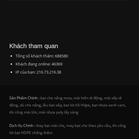
Khách tham quan
Tổng số khách thăm: 688580
Khách đang online: 46369
IP của bạn: 216.73.216.38
Sản Phẩm Chính :
bạt che nắng mưa
,
mái hiên di động
,
mái xếp di
động
,
dù che nắng
,
lều bạt xếp
,
bạt lót hồ Hdpe
,
bạt nhựa xanh cam
,
thi công mái tôn
,
mái nhựa poly lấy sáng
Dịch Vụ Chính :
thay bạt mái che
,
may bạt che theo yêu cầu
,
thi công
lót bạt HDPE chống thấm