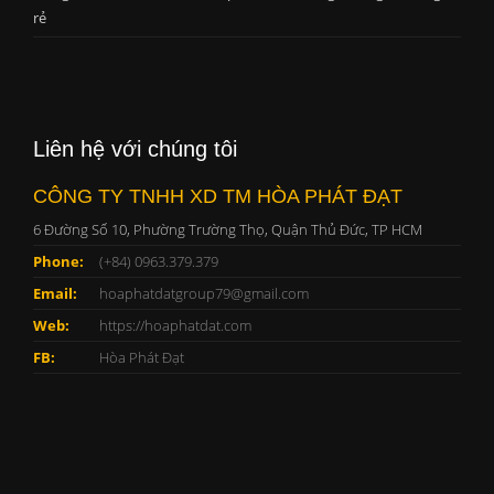
rẻ
Liên hệ với chúng tôi
CÔNG TY TNHH XD TM HÒA PHÁT ĐẠT
6 Đường Số 10, Phường Trường Thọ, Quận Thủ Đức, TP HCM
Phone:
(+84) 0963.379.379
Email:
hoaphatdatgroup79@gmail.com
Web:
https://hoaphatdat.com
FB:
Hòa Phát Đạt