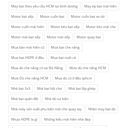
May bạt theo yêu cầu HCM tại bình dương
May ép bạt mái hiên
Motor bạt xếp
Motor cuốn bạt
Motor cuốn bạt xe tải
Motor cuốn mái hiên
Motor kéo bạt xếp
Motor kéo mái che
Motor mái bạt xếp
Motor mái xếp
Motor quay bạt
Mua bán mái hiên cũ
Mưa bạt che nắng
Mua bạt HDPE ở đâu
Mua bạt nuôi cá
Mua dù che nắng cũ tại Đà Nẵng
Mưa dù che nắng HCM
Mưa Dù che nắng HCM
Mua dù cũ ở đâu tphcm
Nhà bạt 3x3
Nhà bạt hội chợ
Nhà bạt lắp ghép
Nhà bạt quân đội
Nhà dù sự kiện
Nhà máy sản xuất phụ kiện mái che quay tay
Nhận may bạt dù
Nhựa HDPE la gì
Những kiểu mái hiên nhà đẹp