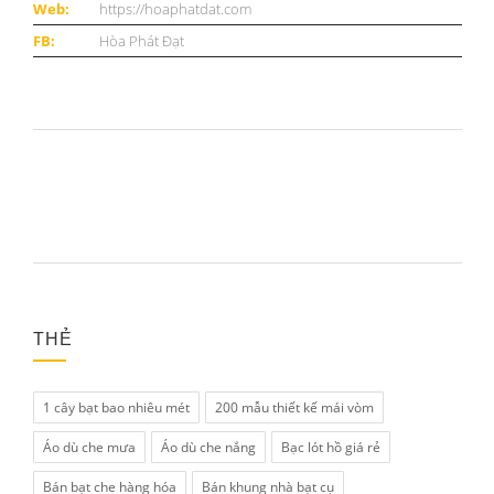
Web:
https://hoaphatdat.com
FB:
Hòa Phát Đạt
THẺ
1 cây bạt bao nhiêu mét
200 mẫu thiết kế mái vòm
Áo dù che mưa
Áo dù che nắng
Bạc lót hồ giá rẻ
Bán bạt che hàng hóa
Bán khung nhà bạt cụ