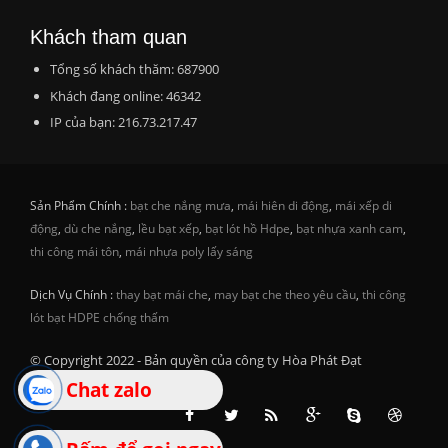
Khách tham quan
Tổng số khách thăm: 687900
Khách đang online: 46342
IP của bạn: 216.73.217.47
Sản Phẩm Chính :
bạt che nắng mưa
,
mái hiên di động
,
mái xếp di
động
,
dù che nắng
,
lều bạt xếp
,
bạt lót hồ Hdpe
,
bạt nhựa xanh cam
,
thi công mái tôn
,
mái nhựa poly lấy sáng
Dịch Vụ Chính :
thay bạt mái che
,
may bạt che theo yêu cầu
,
thi công
lót bạt HDPE chống thấm
© Copyright 2022 - Bản quyền của công ty Hòa Phát Đạt
Chat zalo