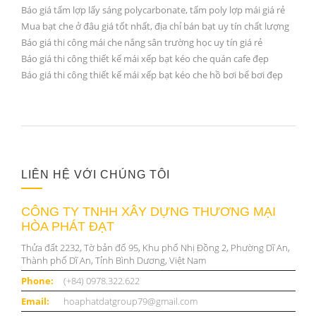
Báo giá tấm lợp lấy sáng polycarbonate, tấm poly lợp mái giá rẻ
Mua bạt che ở đâu giá tốt nhất, địa chỉ bán bạt uy tín chất lượng
Báo giá thi công mái che nắng sân trường học uy tín giá rẻ
Báo giá thi công thiết kế mái xếp bạt kéo che quán cafe đẹp
Báo giá thi công thiết kế mái xếp bạt kéo che hồ bơi bể bơi đẹp
LIÊN HỆ VỚI CHÚNG TÔI
CÔNG TY TNHH XÂY DỰNG THƯƠNG MẠI
HÒA PHÁT ĐẠT
Thửa đất 2232, Tờ bản đố 95, Khu phố Nhị Đồng 2, Phường Dĩ An,
Thành phố Dĩ An, Tỉnh Bình Dương, Việt Nam
Phone:
(+84) 0978.322.622
Email:
hoaphatdatgroup79@gmail.com