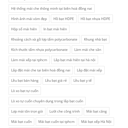
Hệ thống mái che thông minh tại biên hoà đồng nai
Hình ảnh mái vòm đẹp
Hồ bạt HDPE
Hồ bạt nhựa HDPE
Hộp số mái hiên
In bạt mái hiên
Khoảng cách xà gồ lợp tấm polycarbonate
Khung nhà bạt
Kích thước tấm nhựa polycarbonate
Làm mái che sân
Làm mái xếp tại tphcm
Lắp bạt mái hiên tại hà nội
Lắp đặt mái che tại biên hoà đồng nai
Lắp đặt mái xếp
Lều bạt bán hàng
Lều bạt giá rẻ
Lều bạt y tế
Lò xo bạt tự cuốn
Lò xo tự cuốn chuyên dụng trong lắp bạt cuốn
Lợp mái tôn trọn gói
Lưới che công trình
Mái bạt căng
Mái bạt cuốn
Mái bạt cuốn tại tphcm
Mái bạt xếp Hà Nội