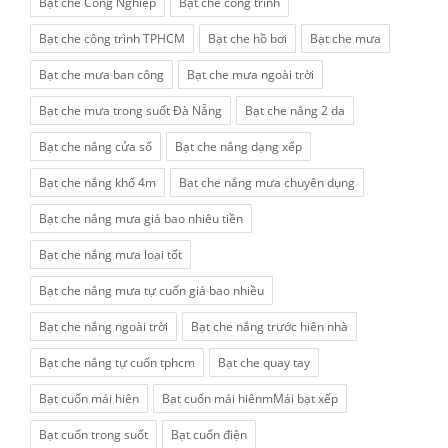
Bạt che Công Nghiệp
Bạt che công trình
Bạt che công trình TPHCM
Bạt che hồ bơi
Bạt che mưa
Bạt che mưa ban công
Bạt che mưa ngoài trời
Bạt che mưa trong suốt Đà Nẵng
Bạt che nắng 2 da
Bạt che nắng cửa sổ
Bạt che nắng dạng xếp
Bạt che nắng khổ 4m
Bạt che nắng mưa chuyên dụng
Bạt che nắng mưa giá bao nhiêu tiền
Bạt che nắng mưa loại tốt
Bạt che nắng mưa tự cuốn giá bao nhiều
Bạt che nắng ngoài trời
Bạt che nắng trước hiên nhà
Bạt che nắng tự cuốn tphcm
Bạt che quay tay
Bạt cuốn mái hiên
Bạt cuốn mái hiênmMái bạt xếp
Bạt cuốn trong suốt
Bạt cuốn điện