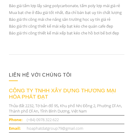
Báo giá tấm lợp lấy sáng polycarbonate, tấm poly lợp mái giá rẻ
Mua bạt che ở đâu giá tốt nhất, địa chỉ bán bạt uy tín chất lượng
Báo giá thi công mái che nắng sân trường học uy tín giá rẻ
Báo giá thi công thiết kế mái xếp bạt kéo che quán cafe đẹp
Báo giá thi công thiết kế mái xếp bạt kéo che hồ bơi bể bơi đẹp
LIÊN HỆ VỚI CHÚNG TÔI
CÔNG TY TNHH XÂY DỰNG THƯƠNG MẠI
HÒA PHÁT ĐẠT
Thửa đất 2232, Tờ bản đố 95, Khu phố Nhị Đồng 2, Phường Dĩ An,
Thành phố Dĩ An, Tỉnh Bình Dương, Việt Nam
Phone:
(+84) 0978.322.622
Email:
hoaphatdatgroup79@gmail.com