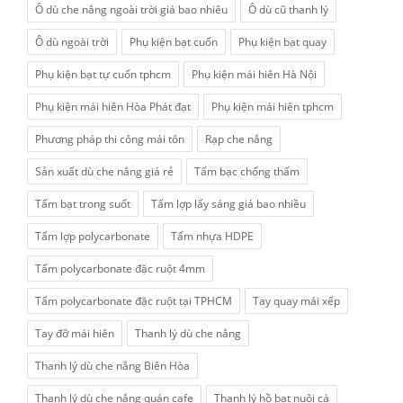
Ô dù che nắng ngoài trời giá bao nhiêu
Ô dù cũ thanh lý
Ô dù ngoài trời
Phụ kiện bạt cuốn
Phụ kiện bạt quay
Phụ kiện bạt tự cuốn tphcm
Phụ kiện mái hiên Hà Nội
Phụ kiện mái hiên Hòa Phát đạt
Phụ kiện mái hiên tphcm
Phương pháp thi công mái tôn
Rạp che nắng
Sản xuất dù che nắng giá rẻ
Tấm bạc chống thấm
Tấm bạt trong suốt
Tấm lợp lấy sáng giá bao nhiều
Tấm lợp polycarbonate
Tấm nhựa HDPE
Tấm polycarbonate đặc ruột 4mm
Tấm polycarbonate đặc ruột tại TPHCM
Tay quay mái xếp
Tay đỡ mái hiên
Thanh lý dù che nắng
Thanh lý dù che nắng Biên Hòa
Thanh lý dù che nắng quán cafe
Thanh lý hồ bạt nuôi cá