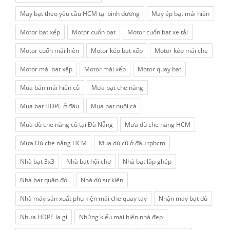
May bạt theo yêu cầu HCM tại bình dương
May ép bạt mái hiên
Motor bạt xếp
Motor cuốn bạt
Motor cuốn bạt xe tải
Motor cuốn mái hiên
Motor kéo bạt xếp
Motor kéo mái che
Motor mái bạt xếp
Motor mái xếp
Motor quay bạt
Mua bán mái hiên cũ
Mưa bạt che nắng
Mua bạt HDPE ở đâu
Mua bạt nuôi cá
Mua dù che nắng cũ tại Đà Nẵng
Mưa dù che nắng HCM
Mưa Dù che nắng HCM
Mua dù cũ ở đâu tphcm
Nhà bạt 3x3
Nhà bạt hội chợ
Nhà bạt lắp ghép
Nhà bạt quân đội
Nhà dù sự kiện
Nhà máy sản xuất phụ kiện mái che quay tay
Nhận may bạt dù
Nhựa HDPE la gì
Những kiểu mái hiên nhà đẹp