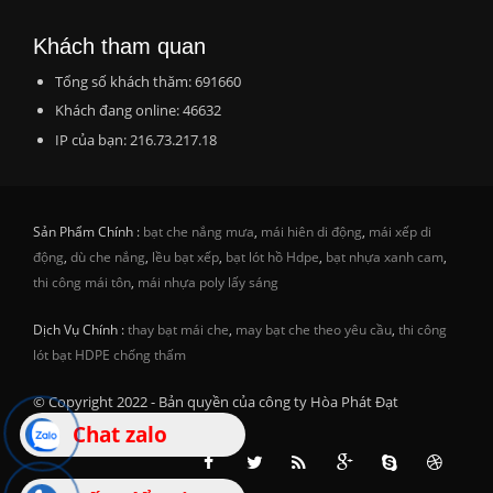
Khách tham quan
Tổng số khách thăm: 691660
Khách đang online: 46632
IP của bạn: 216.73.217.18
Sản Phẩm Chính :
bạt che nắng mưa
,
mái hiên di động
,
mái xếp di
động
,
dù che nắng
,
lều bạt xếp
,
bạt lót hồ Hdpe
,
bạt nhựa xanh cam
,
thi công mái tôn
,
mái nhựa poly lấy sáng
Dịch Vụ Chính :
thay bạt mái che
,
may bạt che theo yêu cầu
,
thi công
lót bạt HDPE chống thấm
© Copyright 2022 - Bản quyền của công ty Hòa Phát Đạt
Chat zalo