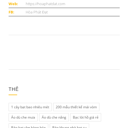
Web:
https://hoaphatdat.com
FB:
Hòa Phát Đạt
THẺ
1 cây bạt bao nhiêu mét
200 mẫu thiết kế mái vòm
Áo dù che mưa
Áo dù che nắng
Bạc lót hồ giá rẻ
Bán bạt che hàng hóa
Bán khung nhà bạt cụ