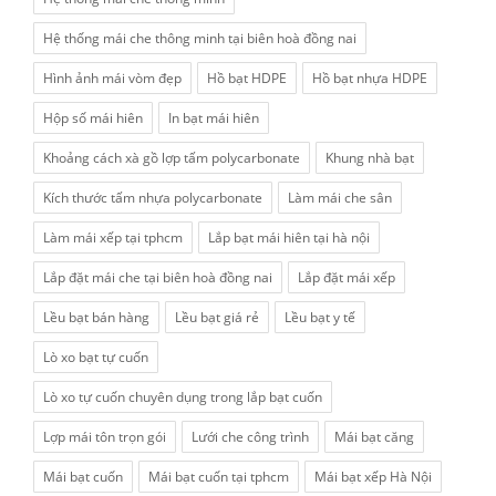
Hệ thống mái che thông minh tại biên hoà đồng nai
Hình ảnh mái vòm đẹp
Hồ bạt HDPE
Hồ bạt nhựa HDPE
Hộp số mái hiên
In bạt mái hiên
Khoảng cách xà gồ lợp tấm polycarbonate
Khung nhà bạt
Kích thước tấm nhựa polycarbonate
Làm mái che sân
Làm mái xếp tại tphcm
Lắp bạt mái hiên tại hà nội
Lắp đặt mái che tại biên hoà đồng nai
Lắp đặt mái xếp
Lều bạt bán hàng
Lều bạt giá rẻ
Lều bạt y tế
Lò xo bạt tự cuốn
Lò xo tự cuốn chuyên dụng trong lắp bạt cuốn
Lợp mái tôn trọn gói
Lưới che công trình
Mái bạt căng
Mái bạt cuốn
Mái bạt cuốn tại tphcm
Mái bạt xếp Hà Nội