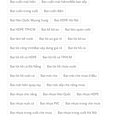
Bạt cuốn mái hiên
Bạt cuốn mái hiênmMái bạt xếp
Bạt cuốn trong suốt
Bạt cuốn điện
Bạt Hàn Quốc Myung Sung
Bạt HDPE Hà Nội
Bạt HDPE TPHCM
Bạt kế bờ ao
Bạt kéo quán cafe
Bạt làm bể nước
Bạt lót ao giá rẻ
Bạt lót bờ ao
Bạt lót công trìnhBạt xây dựng giá rẻ
Bạt lót hồ cá
Bạt lót hồ cá HDPE
Bạt lót hồ cá TPHCM
Bạt lót hồ cá Đà Nẵng
Bạt lót hồ chứa nước
Bạt lót hồ nuôi cá
Bạt mái che
Bạt mái che mưa ở đâu
Bạt mái hiên quay tay
Bạt mái xếp che nắng mưa
Bạt nhựa che nắng
Bạt nhựa Hàn Quốc
Bạt nhựa HDPE
Bạt nhựa nuôi cá
Bạt nhựa PVC
Bạt nhựa trong che mưa
Bạt nhựa trong suốt che mưa
Bạt nhựa trong suốt Hà Nội