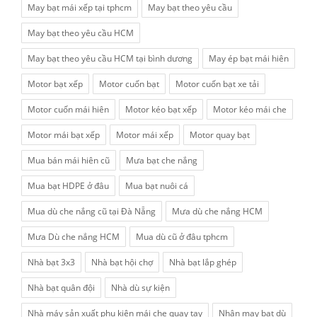
May bạt mái xếp tại tphcm
May bạt theo yêu cầu
May bạt theo yêu cầu HCM
May bạt theo yêu cầu HCM tại bình dương
May ép bạt mái hiên
Motor bạt xếp
Motor cuốn bạt
Motor cuốn bạt xe tải
Motor cuốn mái hiên
Motor kéo bạt xếp
Motor kéo mái che
Motor mái bạt xếp
Motor mái xếp
Motor quay bạt
Mua bán mái hiên cũ
Mưa bạt che nắng
Mua bạt HDPE ở đâu
Mua bạt nuôi cá
Mua dù che nắng cũ tại Đà Nẵng
Mưa dù che nắng HCM
Mưa Dù che nắng HCM
Mua dù cũ ở đâu tphcm
Nhà bạt 3x3
Nhà bạt hội chợ
Nhà bạt lắp ghép
Nhà bạt quân đội
Nhà dù sự kiện
Nhà máy sản xuất phụ kiện mái che quay tay
Nhận may bạt dù