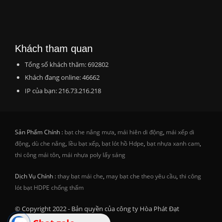
Khách tham quan
Tổng số khách thăm: 692802
Khách đang online: 46662
IP của bạn: 216.73.216.218
Sản Phẩm Chính :
bạt che nắng mưa
,
mái hiên di động
,
mái xếp di
động
,
dù che nắng
,
lều bạt xếp
,
bạt lót hồ Hdpe
,
bạt nhựa xanh cam
,
thi công mái tôn
,
mái nhựa poly lấy sáng
Dịch Vụ Chính :
thay bạt mái che
,
may bạt che theo yêu cầu
,
thi công
lót bạt HDPE chống thấm
© Copyright 2022 - Bản quyền của công ty Hòa Phát Đạt