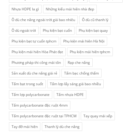
Nhựa HDPE la gì
Những kiểu mái hiên nhà đẹp
Ô dù che nắng ngoài trời giá bao nhiêu
Ô dù cũ thanh lý
Ô dù ngoài trời
Phụ kiện bạt cuốn
Phụ kiện bạt quay
Phụ kiện bạt tự cuốn tphcm
Phụ kiện mái hiên Hà Nội
Phụ kiện mái hiên Hòa Phát đạt
Phụ kiện mái hiên tphcm
Phương pháp thi công mái tôn
Rạp che nắng
Sản xuất dù che nắng giá rẻ
Tấm bạc chống thấm
Tấm bạt trong suốt
Tấm lợp lấy sáng giá bao nhiều
Tấm lợp polycarbonate
Tấm nhựa HDPE
Tấm polycarbonate đặc ruột 4mm
Tấm polycarbonate đặc ruột tại TPHCM
Tay quay mái xếp
Tay đỡ mái hiên
Thanh lý dù che nắng