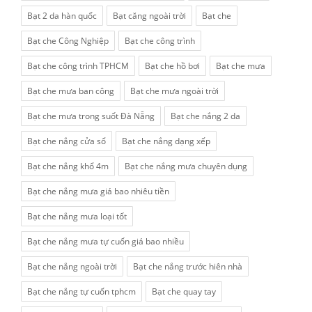
Bạt 2 da hàn quốc
Bạt căng ngoài trời
Bạt che
Bạt che Công Nghiệp
Bạt che công trình
Bạt che công trình TPHCM
Bạt che hồ bơi
Bạt che mưa
Bạt che mưa ban công
Bạt che mưa ngoài trời
Bạt che mưa trong suốt Đà Nẵng
Bạt che nắng 2 da
Bạt che nắng cửa sổ
Bạt che nắng dạng xếp
Bạt che nắng khổ 4m
Bạt che nắng mưa chuyên dụng
Bạt che nắng mưa giá bao nhiêu tiền
Bạt che nắng mưa loại tốt
Bạt che nắng mưa tự cuốn giá bao nhiều
Bạt che nắng ngoài trời
Bạt che nắng trước hiên nhà
Bạt che nắng tự cuốn tphcm
Bạt che quay tay