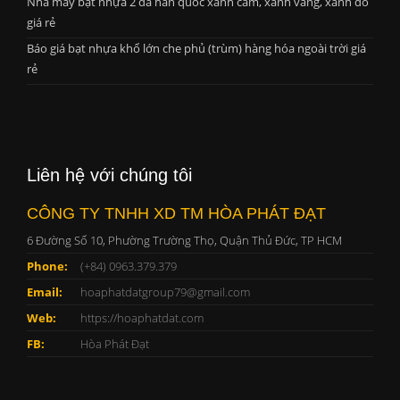
Nhà máy bạt nhựa 2 da hàn quốc xanh cam, xanh vàng, xanh đỏ
giá rẻ
Báo giá bạt nhựa khổ lớn che phủ (trùm) hàng hóa ngoài trời giá
rẻ
Liên hệ với chúng tôi
CÔNG TY TNHH XD TM HÒA PHÁT ĐẠT
6 Đường Số 10, Phường Trường Thọ, Quận Thủ Đức, TP HCM
Phone:
(+84) 0963.379.379
Email:
hoaphatdatgroup79@gmail.com
Web:
https://hoaphatdat.com
FB:
Hòa Phát Đạt