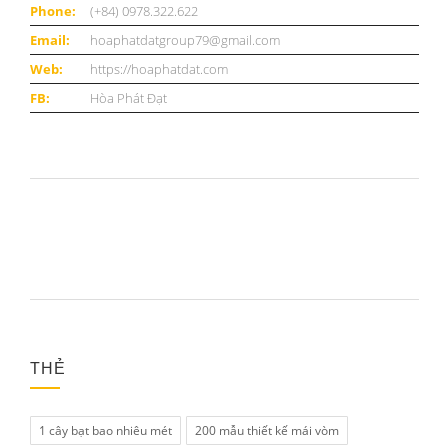
Phone:
(+84) 0978.322.622
Email:
hoaphatdatgroup79@gmail.com
Web:
https://hoaphatdat.com
FB:
Hòa Phát Đạt
THẺ
1 cây bạt bao nhiêu mét
200 mẫu thiết kế mái vòm