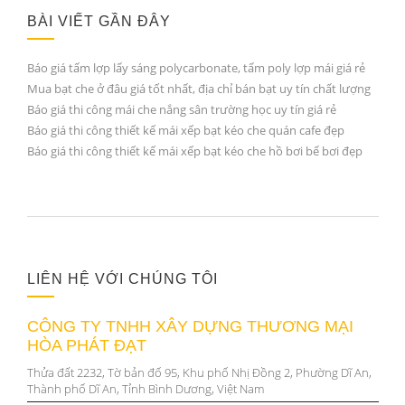
BÀI VIẾT GẦN ĐÂY
Báo giá tấm lợp lấy sáng polycarbonate, tấm poly lợp mái giá rẻ
Mua bạt che ở đâu giá tốt nhất, địa chỉ bán bạt uy tín chất lượng
Báo giá thi công mái che nắng sân trường học uy tín giá rẻ
Báo giá thi công thiết kế mái xếp bạt kéo che quán cafe đẹp
Báo giá thi công thiết kế mái xếp bạt kéo che hồ bơi bể bơi đẹp
LIÊN HỆ VỚI CHÚNG TÔI
CÔNG TY TNHH XÂY DỰNG THƯƠNG MẠI
HÒA PHÁT ĐẠT
Thửa đất 2232, Tờ bản đố 95, Khu phố Nhị Đồng 2, Phường Dĩ An,
Thành phố Dĩ An, Tỉnh Bình Dương, Việt Nam