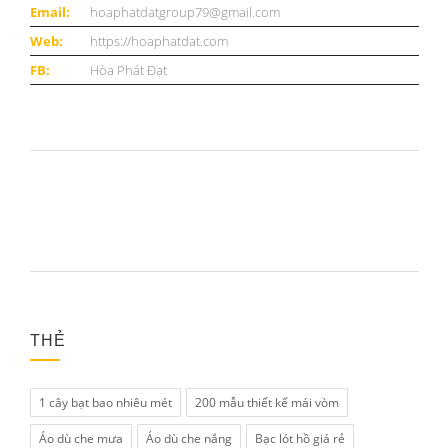
Email:
hoaphatdatgroup79@gmail.com
Web:
https://hoaphatdat.com
FB:
Hòa Phát Đạt
THẺ
1 cây bạt bao nhiêu mét
200 mẫu thiết kế mái vòm
Áo dù che mưa
Áo dù che nắng
Bạc lót hồ giá rẻ