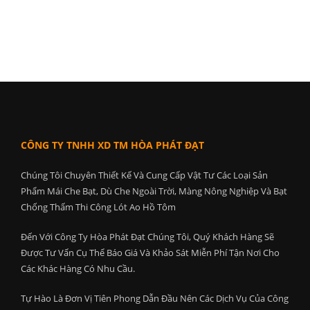
CÔNG TY TNHH XD TM HÒA PHÁT ĐẠT
Chúng Tôi Chuyên Thiết Kế Và Cung Cấp Vật Tư Các Loại Sản
Phẩm Mái Che Bạt, Dù Che Ngoài Trời, Màng Nông Nghiệp Và Bạt
Chống Thấm Thi Công Lót Ao Hồ Tôm
Đến Với Công Ty Hòa Phát Đạt Chúng Tôi, Quý Khách Hàng Sẽ
Được Tư Vấn Cụ Thể Báo Giá Và Khảo Sát Miễn Phí Tận Nơi Cho
Các Khác Hàng Có Nhu Cầu.
Tự Hào Là Đơn Vị Tiên Phong Dẫn Đầu Nên Các Dịch Vụ Của Công