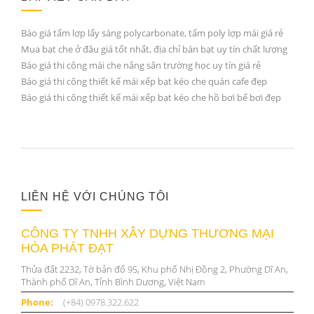
Báo giá tấm lợp lấy sáng polycarbonate, tấm poly lợp mái giá rẻ
Mua bạt che ở đâu giá tốt nhất, địa chỉ bán bạt uy tín chất lượng
Báo giá thi công mái che nắng sân trường học uy tín giá rẻ
Báo giá thi công thiết kế mái xếp bạt kéo che quán cafe đẹp
Báo giá thi công thiết kế mái xếp bạt kéo che hồ bơi bể bơi đẹp
LIÊN HỆ VỚI CHÚNG TÔI
CÔNG TY TNHH XÂY DỰNG THƯƠNG MẠI
HÒA PHÁT ĐẠT
Thửa đất 2232, Tờ bản đố 95, Khu phố Nhị Đồng 2, Phường Dĩ An,
Thành phố Dĩ An, Tỉnh Bình Dương, Việt Nam
Phone:
(+84) 0978.322.622