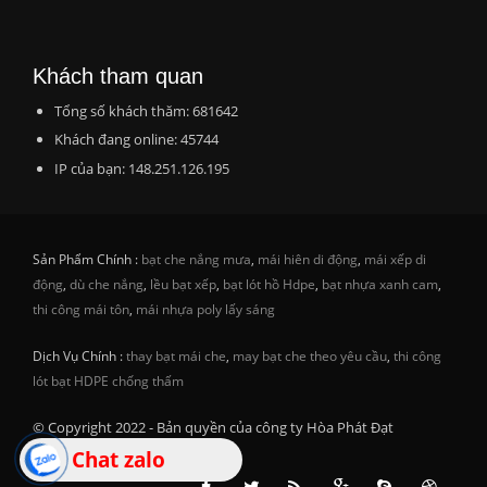
Khách tham quan
Tổng số khách thăm: 681642
Khách đang online: 45744
IP của bạn: 148.251.126.195
Sản Phẩm Chính :
bạt che nắng mưa
,
mái hiên di động
,
mái xếp di
động
,
dù che nắng
,
lều bạt xếp
,
bạt lót hồ Hdpe
,
bạt nhựa xanh cam
,
thi công mái tôn
,
mái nhựa poly lấy sáng
Dịch Vụ Chính :
thay bạt mái che
,
may bạt che theo yêu cầu
,
thi công
lót bạt HDPE chống thấm
© Copyright 2022 - Bản quyền của công ty Hòa Phát Đạt
Chat zalo