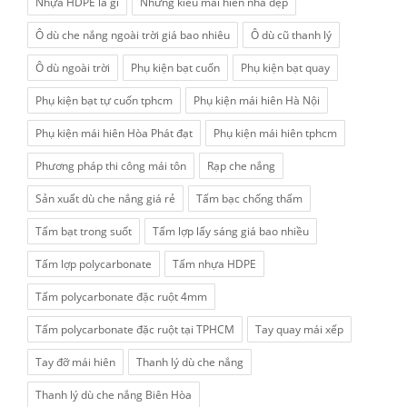
Nhựa HDPE la gì
Những kiểu mái hiên nhà đẹp
Ô dù che nắng ngoài trời giá bao nhiêu
Ô dù cũ thanh lý
Ô dù ngoài trời
Phụ kiện bạt cuốn
Phụ kiện bạt quay
Phụ kiện bạt tự cuốn tphcm
Phụ kiện mái hiên Hà Nội
Phụ kiện mái hiên Hòa Phát đạt
Phụ kiện mái hiên tphcm
Phương pháp thi công mái tôn
Rạp che nắng
Sản xuất dù che nắng giá rẻ
Tấm bạc chống thấm
Tấm bạt trong suốt
Tấm lợp lấy sáng giá bao nhiều
Tấm lợp polycarbonate
Tấm nhựa HDPE
Tấm polycarbonate đặc ruột 4mm
Tấm polycarbonate đặc ruột tại TPHCM
Tay quay mái xếp
Tay đỡ mái hiên
Thanh lý dù che nắng
Thanh lý dù che nắng Biên Hòa