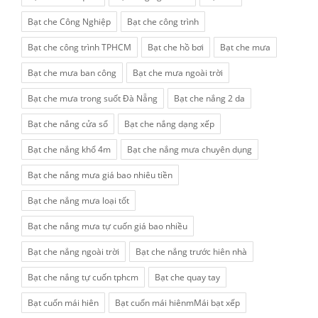
Bạt che Công Nghiệp
Bạt che công trình
Bạt che công trình TPHCM
Bạt che hồ bơi
Bạt che mưa
Bạt che mưa ban công
Bạt che mưa ngoài trời
Bạt che mưa trong suốt Đà Nẵng
Bạt che nắng 2 da
Bạt che nắng cửa sổ
Bạt che nắng dạng xếp
Bạt che nắng khổ 4m
Bạt che nắng mưa chuyên dụng
Bạt che nắng mưa giá bao nhiêu tiền
Bạt che nắng mưa loại tốt
Bạt che nắng mưa tự cuốn giá bao nhiều
Bạt che nắng ngoài trời
Bạt che nắng trước hiên nhà
Bạt che nắng tự cuốn tphcm
Bạt che quay tay
Bạt cuốn mái hiên
Bạt cuốn mái hiênmMái bạt xếp