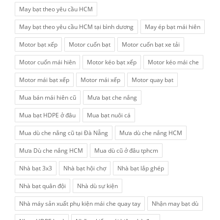
May bạt theo yêu cầu HCM
May bạt theo yêu cầu HCM tại bình dương
May ép bạt mái hiên
Motor bạt xếp
Motor cuốn bạt
Motor cuốn bạt xe tải
Motor cuốn mái hiên
Motor kéo bạt xếp
Motor kéo mái che
Motor mái bạt xếp
Motor mái xếp
Motor quay bạt
Mua bán mái hiên cũ
Mưa bạt che nắng
Mua bạt HDPE ở đâu
Mua bạt nuôi cá
Mua dù che nắng cũ tại Đà Nẵng
Mưa dù che nắng HCM
Mưa Dù che nắng HCM
Mua dù cũ ở đâu tphcm
Nhà bạt 3x3
Nhà bạt hội chợ
Nhà bạt lắp ghép
Nhà bạt quân đội
Nhà dù sự kiện
Nhà máy sản xuất phụ kiện mái che quay tay
Nhận may bạt dù