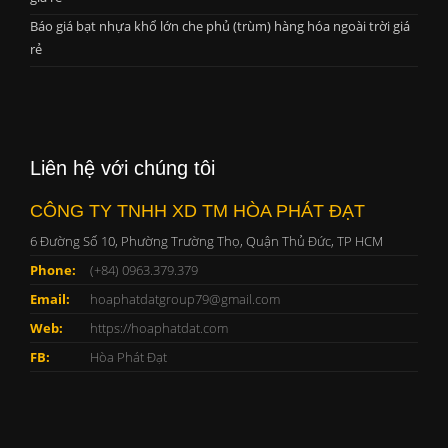
Báo giá bạt nhựa khổ lớn che phủ (trùm) hàng hóa ngoài trời giá
rẻ
Liên hệ với chúng tôi
CÔNG TY TNHH XD TM HÒA PHÁT ĐẠT
6 Đường Số 10, Phường Trường Thọ, Quận Thủ Đức, TP HCM
Phone:
(+84) 0963.379.379
Email:
hoaphatdatgroup79@gmail.com
Web:
https://hoaphatdat.com
FB:
Hòa Phát Đạt