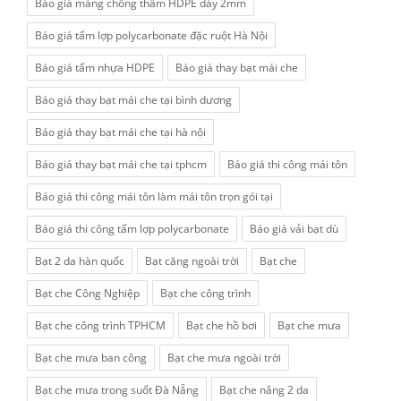
Báo giá màng chống thấm HDPE dày 2mm
Báo giá tấm lợp polycarbonate đặc ruột Hà Nội
Báo giá tấm nhựa HDPE
Báo giá thay bạt mái che
Báo giá thay bạt mái che tại bình dương
Báo giá thay bạt mái che tại hà nội
Báo giá thay bạt mái che tại tphcm
Báo giá thi công mái tôn
Báo giá thi công mái tôn làm mái tôn trọn gói tại
Báo giá thi công tấm lợp polycarbonate
Báo giá vải bạt dù
Bạt 2 da hàn quốc
Bạt căng ngoài trời
Bạt che
Bạt che Công Nghiệp
Bạt che công trình
Bạt che công trình TPHCM
Bạt che hồ bơi
Bạt che mưa
Bạt che mưa ban công
Bạt che mưa ngoài trời
Bạt che mưa trong suốt Đà Nẵng
Bạt che nắng 2 da