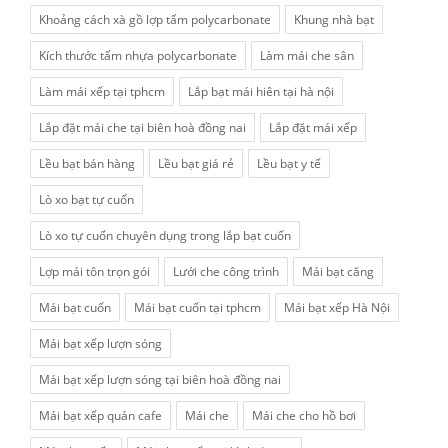
Khoảng cách xà gồ lợp tấm polycarbonate
Khung nhà bạt
Kích thước tấm nhựa polycarbonate
Làm mái che sân
Làm mái xếp tại tphcm
Lắp bạt mái hiên tại hà nội
Lắp đặt mái che tại biên hoà đồng nai
Lắp đặt mái xếp
Lều bạt bán hàng
Lều bạt giá rẻ
Lều bạt y tế
Lò xo bạt tự cuốn
Lò xo tự cuốn chuyên dụng trong lắp bạt cuốn
Lợp mái tôn trọn gói
Lưới che công trình
Mái bạt căng
Mái bạt cuốn
Mái bạt cuốn tại tphcm
Mái bạt xếp Hà Nội
Mái bạt xếp lượn sóng
Mái bạt xếp lượn sóng tại biên hoà đồng nai
Mái bạt xếp quán cafe
Mái che
Mái che cho hồ bơi