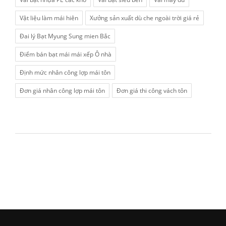
Vật liệu làm mái hiên
Xưởng sản xuất dù che ngoài trời giá rẻ
Đai lý Bạt Myung Sung mien Bắc
Điểm bán bạt mái mái xếp Ô nhà
Định mức nhân công lợp mái tôn
Đơn giá nhân công lợp mái tôn
Đơn giá thi công vách tôn