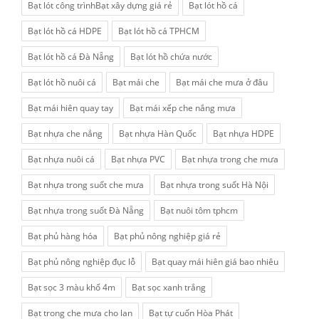
Bạt lót công trìnhBạt xây dựng giá rẻ
Bạt lót hồ cá
Bạt lót hồ cá HDPE
Bạt lót hồ cá TPHCM
Bạt lót hồ cá Đà Nẵng
Bạt lót hồ chứa nước
Bạt lót hồ nuôi cá
Bạt mái che
Bạt mái che mưa ở đâu
Bạt mái hiên quay tay
Bạt mái xếp che nắng mưa
Bạt nhựa che nắng
Bạt nhựa Hàn Quốc
Bạt nhựa HDPE
Bạt nhựa nuôi cá
Bạt nhựa PVC
Bạt nhựa trong che mưa
Bạt nhựa trong suốt che mưa
Bạt nhựa trong suốt Hà Nội
Bạt nhựa trong suốt Đà Nẵng
Bạt nuôi tôm tphcm
Bạt phủ hàng hóa
Bạt phủ nông nghiệp giá rẻ
Bạt phủ nông nghiệp đục lỗ
Bạt quay mái hiên giá bao nhiêu
Bạt sọc 3 màu khổ 4m
Bạt sọc xanh trắng
Bạt trong che mưa cho lan
Bạt tự cuốn Hòa Phát