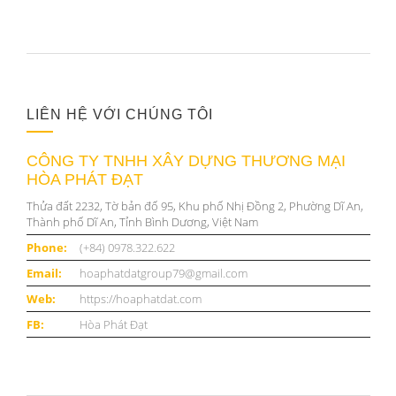
LIÊN HỆ VỚI CHÚNG TÔI
CÔNG TY TNHH XÂY DỰNG THƯƠNG MẠI
HÒA PHÁT ĐẠT
Thửa đất 2232, Tờ bản đố 95, Khu phố Nhị Đồng 2, Phường Dĩ An,
Thành phố Dĩ An, Tỉnh Bình Dương, Việt Nam
Phone:
(+84) 0978.322.622
Email:
hoaphatdatgroup79@gmail.com
Web:
https://hoaphatdat.com
FB:
Hòa Phát Đạt