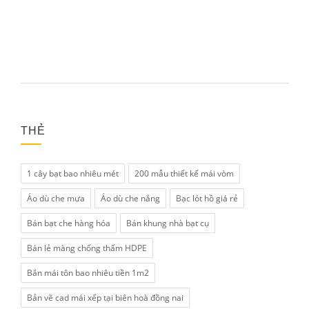
THẺ
1 cây bạt bao nhiêu mét
200 mẫu thiết kế mái vòm
Áo dù che mưa
Áo dù che nắng
Bạc lót hồ giá rẻ
Bán bạt che hàng hóa
Bán khung nhà bạt cụ
Bán lẻ màng chống thấm HDPE
Bắn mái tôn bao nhiêu tiền 1m2
Bản vẽ cad mái xếp tại biên hoà đồng nai