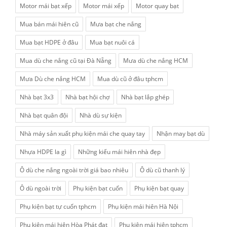
Motor mái bạt xếp
Motor mái xếp
Motor quay bạt
Mua bán mái hiên cũ
Mưa bạt che nắng
Mua bạt HDPE ở đâu
Mua bạt nuôi cá
Mua dù che nắng cũ tại Đà Nẵng
Mưa dù che nắng HCM
Mưa Dù che nắng HCM
Mua dù cũ ở đâu tphcm
Nhà bạt 3x3
Nhà bạt hội chợ
Nhà bạt lắp ghép
Nhà bạt quân đội
Nhà dù sự kiện
Nhà máy sản xuất phụ kiện mái che quay tay
Nhận may bạt dù
Nhựa HDPE la gì
Những kiểu mái hiên nhà đẹp
Ô dù che nắng ngoài trời giá bao nhiêu
Ô dù cũ thanh lý
Ô dù ngoài trời
Phụ kiện bạt cuốn
Phụ kiện bạt quay
Phụ kiện bạt tự cuốn tphcm
Phụ kiện mái hiên Hà Nội
Phụ kiện mái hiên Hòa Phát đạt
Phụ kiện mái hiên tphcm