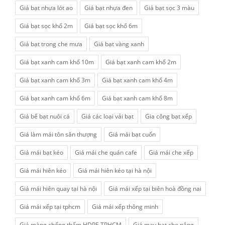
Giá bạt nhựa lót ao
Giá bạt nhựa đen
Giá bạt sọc 3 màu
Giá bạt sọc khổ 2m
Giá bạt sọc khổ 6m
Giá bạt trong che mưa
Giá bạt vàng xanh
Giá bạt xanh cam khổ 10m
Giá bạt xanh cam khổ 2m
Giá bạt xanh cam khổ 3m
Giá bạt xanh cam khổ 4m
Giá bạt xanh cam khổ 6m
Giá bạt xanh cam khổ 8m
Giá bể bạt nuôi cá
Giá các loại vải bạt
Gia công bạt xếp
Giá làm mái tôn sân thượng
Giá mái bạt cuốn
Giá mái bạt kéo
Giá mái che quán cafe
Giá mái che xếp
Giá mái hiên kéo
Giá mái hiên kéo tại hà nội
Giá mái hiên quay tại hà nội
Giá mái xếp tại biên hoà đồng nai
Giá mái xếp tại tphcm
Giá mái xếp thông minh
Giá màng chống thấm HDPE TPHCM
Giá may bạt che nắng