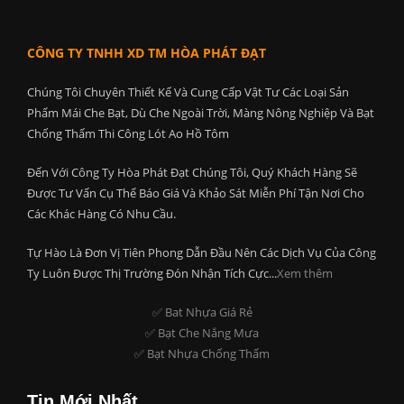
CÔNG TY TNHH XD TM HÒA PHÁT ĐẠT
Chúng Tôi Chuyên Thiết Kế Và Cung Cấp Vật Tư Các Loại Sản
Phẩm Mái Che Bạt, Dù Che Ngoài Trời, Màng Nông Nghiệp Và Bạt
Chống Thấm Thi Công Lót Ao Hồ Tôm
Đến Với Công Ty Hòa Phát Đạt Chúng Tôi, Quý Khách Hàng Sẽ
Được Tư Vấn Cụ Thể Báo Giá Và Khảo Sát Miễn Phí Tận Nơi Cho
Các Khác Hàng Có Nhu Cầu.
Tự Hào Là Đơn Vị Tiên Phong Dẫn Đầu Nên Các Dịch Vụ Của Công
Ty Luôn Được Thị Trường Đón Nhận Tích Cực...
Xem thêm
✅ Bat Nhựa Giá Rẻ
✅ Bạt Che Nắng Mưa
✅ Bạt Nhựa Chống Thấm
Tin Mới Nhất