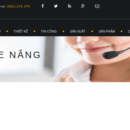
ine:
0963.379.379
Ủ
THIẾT KẾ
THI CÔNG
SẢN XUẤT
SẢN PHẨM
E NẮNG