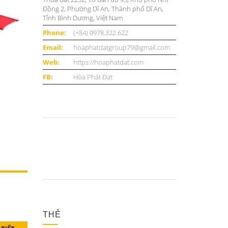
Đồng 2, Phường Dĩ An, Thành phố Dĩ An,
Tỉnh Bình Dương, Việt Nam
Phone:
(+84) 0978.322.622
Email:
hoaphatdatgroup79@gmail.com
Web:
https://hoaphatdat.com
FB:
Hòa Phát Đạt
THẺ