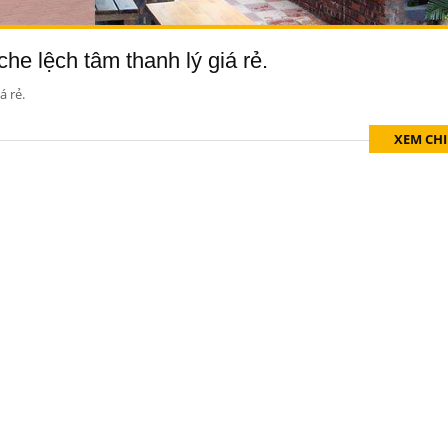
he lệch tâm thanh lý giá rẻ.
á rẻ.
XEM CHI