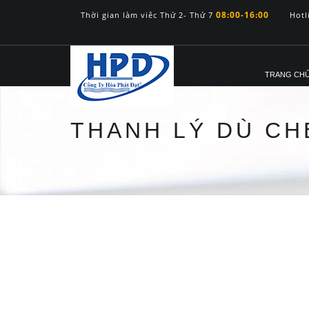
08:00-16:00
Thời gian làm viêc Thứ 2- Thứ 7
Hotl
TRANG CH
THANH LÝ DÙ CH