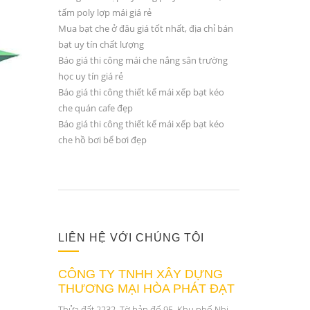
tấm poly lợp mái giá rẻ
Mua bạt che ở đâu giá tốt nhất, địa chỉ bán
bạt uy tín chất lượng
Báo giá thi công mái che nắng sân trường
học uy tín giá rẻ
Báo giá thi công thiết kế mái xếp bạt kéo
che quán cafe đẹp
Báo giá thi công thiết kế mái xếp bạt kéo
che hồ bơi bể bơi đẹp
LIÊN HỆ VỚI CHÚNG TÔI
CÔNG TY TNHH XÂY DỰNG
THƯƠNG MẠI HÒA PHÁT ĐẠT
Thửa đất 2232, Tờ bản đố 95, Khu phố Nhị