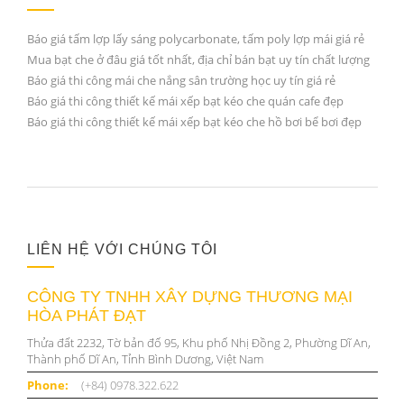
Báo giá tấm lợp lấy sáng polycarbonate, tấm poly lợp mái giá rẻ
Mua bạt che ở đâu giá tốt nhất, địa chỉ bán bạt uy tín chất lượng
Báo giá thi công mái che nắng sân trường học uy tín giá rẻ
Báo giá thi công thiết kế mái xếp bạt kéo che quán cafe đẹp
Báo giá thi công thiết kế mái xếp bạt kéo che hồ bơi bể bơi đẹp
LIÊN HỆ VỚI CHÚNG TÔI
CÔNG TY TNHH XÂY DỰNG THƯƠNG MẠI
HÒA PHÁT ĐẠT
Thửa đất 2232, Tờ bản đố 95, Khu phố Nhị Đồng 2, Phường Dĩ An,
Thành phố Dĩ An, Tỉnh Bình Dương, Việt Nam
Phone:
(+84) 0978.322.622