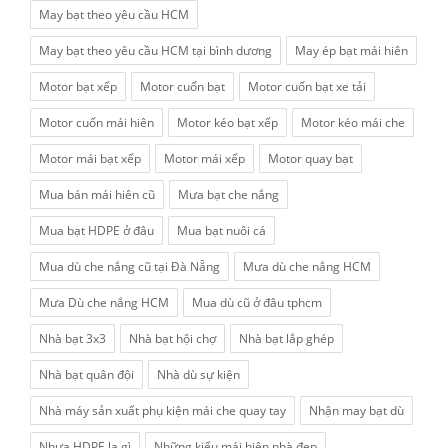
May bạt theo yêu cầu HCM
May bạt theo yêu cầu HCM tại bình dương
May ép bạt mái hiên
Motor bạt xếp
Motor cuốn bạt
Motor cuốn bạt xe tải
Motor cuốn mái hiên
Motor kéo bạt xếp
Motor kéo mái che
Motor mái bạt xếp
Motor mái xếp
Motor quay bạt
Mua bán mái hiên cũ
Mưa bạt che nắng
Mua bạt HDPE ở đâu
Mua bạt nuôi cá
Mua dù che nắng cũ tại Đà Nẵng
Mưa dù che nắng HCM
Mưa Dù che nắng HCM
Mua dù cũ ở đâu tphcm
Nhà bạt 3x3
Nhà bạt hội chợ
Nhà bạt lắp ghép
Nhà bạt quân đội
Nhà dù sự kiện
Nhà máy sản xuất phụ kiện mái che quay tay
Nhận may bạt dù
Nhựa HDPE la gì
Những kiểu mái hiên nhà đẹp