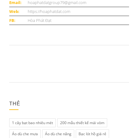
Email:
hoaphatdatgroup79@gmail.com
Web:
https://hoaphatdat.com
FB:
Hòa Phát Đạt
THẺ
1 cây bạt bao nhiêu mét
200 mẫu thiết kế mái vòm
Áo dù che mưa
Áo dù che nắng
Bạc lót hồ giá rẻ