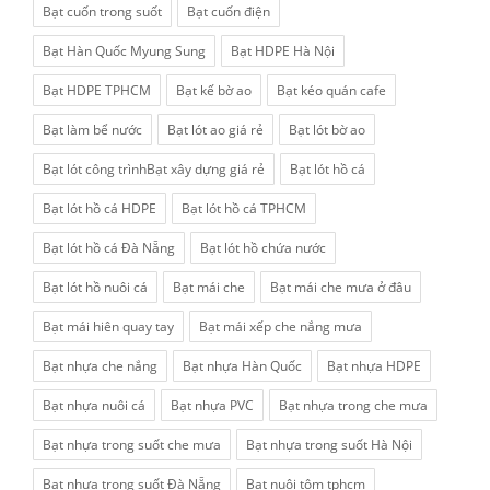
Bạt cuốn trong suốt
Bạt cuốn điện
Bạt Hàn Quốc Myung Sung
Bạt HDPE Hà Nội
Bạt HDPE TPHCM
Bạt kế bờ ao
Bạt kéo quán cafe
Bạt làm bể nước
Bạt lót ao giá rẻ
Bạt lót bờ ao
Bạt lót công trìnhBạt xây dựng giá rẻ
Bạt lót hồ cá
Bạt lót hồ cá HDPE
Bạt lót hồ cá TPHCM
Bạt lót hồ cá Đà Nẵng
Bạt lót hồ chứa nước
Bạt lót hồ nuôi cá
Bạt mái che
Bạt mái che mưa ở đâu
Bạt mái hiên quay tay
Bạt mái xếp che nắng mưa
Bạt nhựa che nắng
Bạt nhựa Hàn Quốc
Bạt nhựa HDPE
Bạt nhựa nuôi cá
Bạt nhựa PVC
Bạt nhựa trong che mưa
Bạt nhựa trong suốt che mưa
Bạt nhựa trong suốt Hà Nội
Bạt nhựa trong suốt Đà Nẵng
Bạt nuôi tôm tphcm