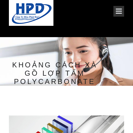
KHOẢNG CÁCH XÀ
GỒ LỢP TẤM
POLYCARBONATE