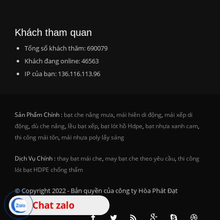
Khách tham quan
Tổng số khách thăm: 690079
Khách đang online: 46563
IP của bạn: 136.116.113.96
Sản Phẩm Chính :
bạt che nắng mưa
,
mái hiên di động
,
mái xếp di
động
,
dù che nắng
,
lều bạt xếp
,
bạt lót hồ Hdpe
,
bạt nhựa xanh cam
,
thi công mái tôn
,
mái nhựa poly lấy sáng
Dịch Vụ Chính :
thay bạt mái che
,
may bạt che theo yêu cầu
,
thi công
lót bạt HDPE chống thấm
© Copyright 2022 - Bản quyền của công ty Hòa Phát Đạt
Chat zalo