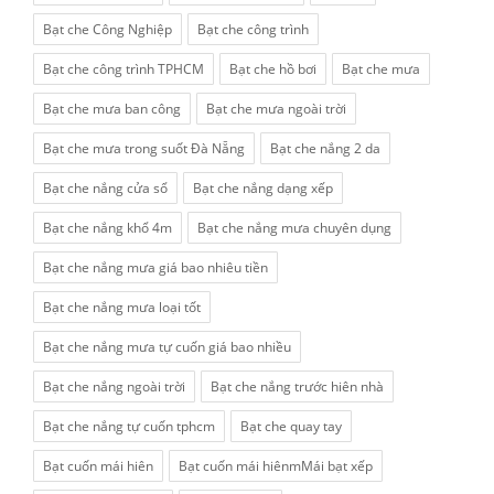
Bạt che Công Nghiệp
Bạt che công trình
Bạt che công trình TPHCM
Bạt che hồ bơi
Bạt che mưa
Bạt che mưa ban công
Bạt che mưa ngoài trời
Bạt che mưa trong suốt Đà Nẵng
Bạt che nắng 2 da
Bạt che nắng cửa sổ
Bạt che nắng dạng xếp
Bạt che nắng khổ 4m
Bạt che nắng mưa chuyên dụng
Bạt che nắng mưa giá bao nhiêu tiền
Bạt che nắng mưa loại tốt
Bạt che nắng mưa tự cuốn giá bao nhiều
Bạt che nắng ngoài trời
Bạt che nắng trước hiên nhà
Bạt che nắng tự cuốn tphcm
Bạt che quay tay
Bạt cuốn mái hiên
Bạt cuốn mái hiênmMái bạt xếp