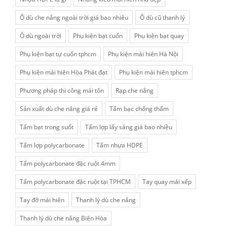
Ô dù che nắng ngoài trời giá bao nhiêu
Ô dù cũ thanh lý
Ô dù ngoài trời
Phụ kiện bạt cuốn
Phụ kiện bạt quay
Phụ kiện bạt tự cuốn tphcm
Phụ kiện mái hiên Hà Nội
Phụ kiện mái hiên Hòa Phát đạt
Phụ kiện mái hiên tphcm
Phương pháp thi công mái tôn
Rạp che nắng
Sản xuất dù che nắng giá rẻ
Tấm bạc chống thấm
Tấm bạt trong suốt
Tấm lợp lấy sáng giá bao nhiều
Tấm lợp polycarbonate
Tấm nhựa HDPE
Tấm polycarbonate đặc ruột 4mm
Tấm polycarbonate đặc ruột tại TPHCM
Tay quay mái xếp
Tay đỡ mái hiên
Thanh lý dù che nắng
Thanh lý dù che nắng Biên Hòa