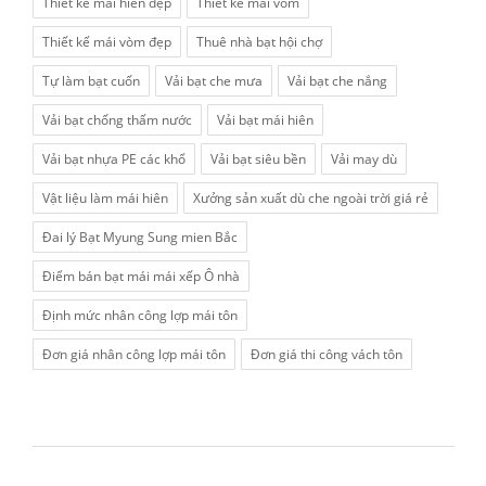
Thiết kế mái hiên đẹp
Thiết kế mái vòm
Thiết kế mái vòm đẹp
Thuê nhà bạt hội chợ
Tự làm bạt cuốn
Vải bạt che mưa
Vải bạt che nắng
Vải bạt chống thấm nước
Vải bạt mái hiên
Vải bạt nhựa PE các khổ
Vải bạt siêu bền
Vải may dù
Vật liệu làm mái hiên
Xưởng sản xuất dù che ngoài trời giá rẻ
Đai lý Bạt Myung Sung mien Bắc
Điểm bán bạt mái mái xếp Ô nhà
Định mức nhân công lợp mái tôn
Đơn giá nhân công lợp mái tôn
Đơn giá thi công vách tôn