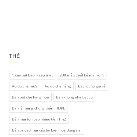
THẺ
1 cây bạt bao nhiêu mét
200 mẫu thiết kế mái vòm
Áo dù che mưa
Áo dù che nắng
Bạc lót hồ giá rẻ
Bán bạt che hàng hóa
Bán khung nhà bạt cụ
Bán lẻ màng chống thấm HDPE
Bắn mái tôn bao nhiêu tiền 1m2
Bản vẽ cad mái xếp tại biên hoà đồng nai