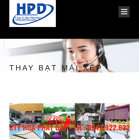
THAY BẠT MÁI XẾP