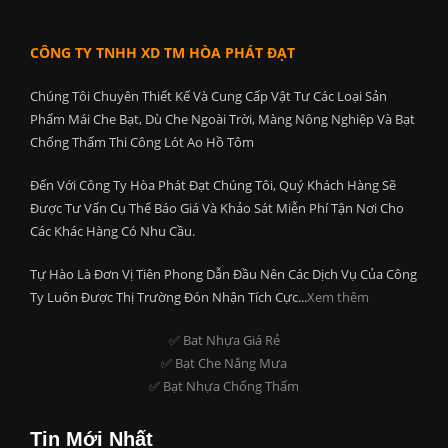
CÔNG TY TNHH XD TM HÒA PHÁT ĐẠT
Chúng Tôi Chuyên Thiết Kế Và Cung Cấp Vật Tư Các Loại Sản
Phẩm Mái Che Bạt, Dù Che Ngoài Trời, Màng Nông Nghiệp Và Bạt
Chống Thấm Thi Công Lót Ao Hồ Tôm
Đến Với Công Ty Hòa Phát Đạt Chúng Tôi, Quý Khách Hàng Sẽ
Được Tư Vấn Cụ Thể Báo Giá Và Khảo Sát Miễn Phí Tận Nơi Cho
Các Khác Hàng Có Nhu Cầu.
Tự Hào Là Đơn Vị Tiên Phong Dẫn Đầu Nên Các Dịch Vụ Của Công
Ty Luôn Được Thị Trường Đón Nhận Tích Cực...
Xem thêm
✅ Bat Nhựa Giá Rẻ
✅ Bạt Che Nắng Mưa
✅ Bạt Nhựa Chống Thấm
Tin Mới Nhất