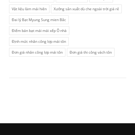
Vật liệu làm mái hiên
Xưởng sản xuất dù che ngoài trời giá rẻ
Đai lý Bạt Myung Sung mien Bắc
Điểm bán bạt mái mái xếp Ô nhà
Định mức nhân công lợp mái tôn
Đơn giá nhân công lợp mái tôn
Đơn giá thi công vách tôn