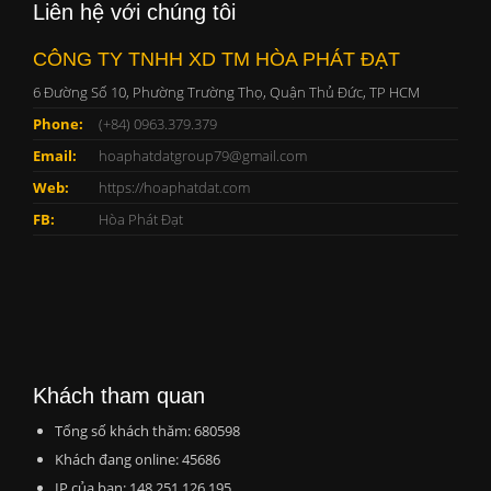
Liên hệ với chúng tôi
CÔNG TY TNHH XD TM HÒA PHÁT ĐẠT
6 Đường Số 10, Phường Trường Thọ, Quận Thủ Đức, TP HCM
Phone:
(+84) 0963.379.379
Email:
hoaphatdatgroup79@gmail.com
Web:
https://hoaphatdat.com
FB:
Hòa Phát Đạt
Khách tham quan
Tổng số khách thăm: 680598
Khách đang online: 45686
IP của bạn: 148.251.126.195