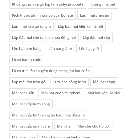
Khoảng cách xà gồ lợp tấm polycarbonate
Khung nhà bạt
Kích thước tấm nhựa polycarbonate
Làm mái che sân
Làm mái xếp tại tphcm
Lắp bạt mái hiên tại hà nội
Lắp đặt mái che tại biên hoà đồng nai
Lắp đặt mái xếp
Lều bạt bán hàng
Lều bạt giá rẻ
Lều bạt y tế
Lò xo bạt tự cuốn
Lò xo tự cuốn chuyên dụng trong lắp bạt cuốn
Lợp mái tôn trọn gói
Lưới che công trình
Mái bạt căng
Mái bạt cuốn
Mái bạt cuốn tại tphcm
Mái bạt xếp Hà Nội
Mái bạt xếp lượn sóng
Mái bạt xếp lượn sóng tại biên hoà đồng nai
Mái bạt xếp quán cafe
Mái che
Mái che cho hồ bơi
Mái che cuốn
Mái che cuốn tại bình dương