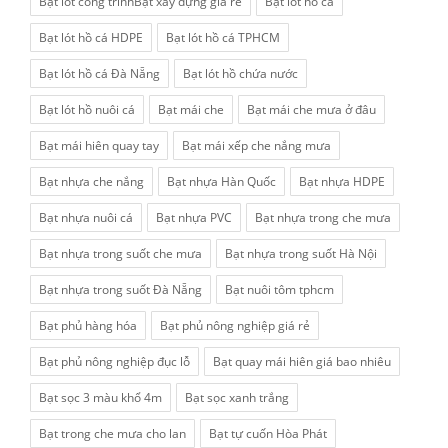
Bạt lót công trìnhBạt xây dựng giá rẻ
Bạt lót hồ cá
Bạt lót hồ cá HDPE
Bạt lót hồ cá TPHCM
Bạt lót hồ cá Đà Nẵng
Bạt lót hồ chứa nước
Bạt lót hồ nuôi cá
Bạt mái che
Bạt mái che mưa ở đâu
Bạt mái hiên quay tay
Bạt mái xếp che nắng mưa
Bạt nhựa che nắng
Bạt nhựa Hàn Quốc
Bạt nhựa HDPE
Bạt nhựa nuôi cá
Bạt nhựa PVC
Bạt nhựa trong che mưa
Bạt nhựa trong suốt che mưa
Bạt nhựa trong suốt Hà Nội
Bạt nhựa trong suốt Đà Nẵng
Bạt nuôi tôm tphcm
Bạt phủ hàng hóa
Bạt phủ nông nghiệp giá rẻ
Bạt phủ nông nghiệp đục lỗ
Bạt quay mái hiên giá bao nhiêu
Bạt sọc 3 màu khổ 4m
Bạt sọc xanh trắng
Bạt trong che mưa cho lan
Bạt tự cuốn Hòa Phát