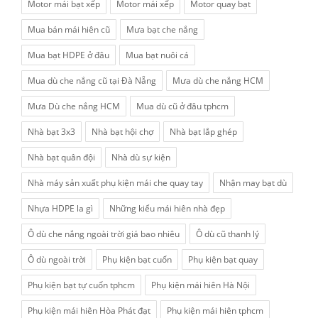
Motor mái bạt xếp
Motor mái xếp
Motor quay bạt
Mua bán mái hiên cũ
Mưa bạt che nắng
Mua bạt HDPE ở đâu
Mua bạt nuôi cá
Mua dù che nắng cũ tại Đà Nẵng
Mưa dù che nắng HCM
Mưa Dù che nắng HCM
Mua dù cũ ở đâu tphcm
Nhà bạt 3x3
Nhà bạt hội chợ
Nhà bạt lắp ghép
Nhà bạt quân đội
Nhà dù sự kiện
Nhà máy sản xuất phụ kiện mái che quay tay
Nhận may bạt dù
Nhựa HDPE la gì
Những kiểu mái hiên nhà đẹp
Ô dù che nắng ngoài trời giá bao nhiêu
Ô dù cũ thanh lý
Ô dù ngoài trời
Phụ kiện bạt cuốn
Phụ kiện bạt quay
Phụ kiện bạt tự cuốn tphcm
Phụ kiện mái hiên Hà Nội
Phụ kiện mái hiên Hòa Phát đạt
Phụ kiện mái hiên tphcm