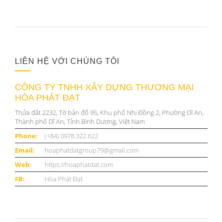
LIÊN HỆ VỚI CHÚNG TÔI
CÔNG TY TNHH XÂY DỰNG THƯƠNG MẠI
HÒA PHÁT ĐẠT
Thửa đất 2232, Tờ bản đố 95, Khu phố Nhị Đồng 2, Phường Dĩ An,
Thành phố Dĩ An, Tỉnh Bình Dương, Việt Nam
Phone:
(+84) 0978.322.622
Email:
hoaphatdatgroup79@gmail.com
Web:
https://hoaphatdat.com
FB:
Hòa Phát Đạt