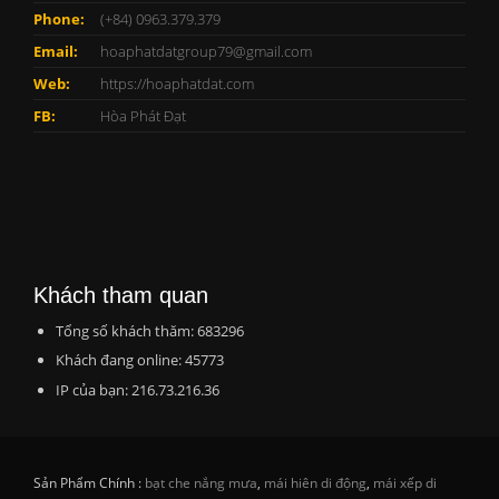
Phone:
(+84) 0963.379.379
Email:
hoaphatdatgroup79@gmail.com
Web:
https://hoaphatdat.com
FB:
Hòa Phát Đạt
Khách tham quan
Tổng số khách thăm: 683296
Khách đang online: 45773
IP của bạn: 216.73.216.36
Sản Phẩm Chính :
bạt che nắng mưa
,
mái hiên di động
,
mái xếp di