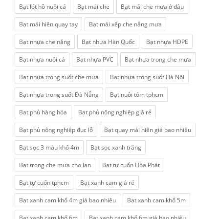
Bạt lót hồ nuôi cá
Bạt mái che
Bạt mái che mưa ở đâu
Bạt mái hiên quay tay
Bạt mái xếp che nắng mưa
Bạt nhựa che nắng
Bạt nhựa Hàn Quốc
Bạt nhựa HDPE
Bạt nhựa nuôi cá
Bạt nhựa PVC
Bạt nhựa trong che mưa
Bạt nhựa trong suốt che mưa
Bạt nhựa trong suốt Hà Nội
Bạt nhựa trong suốt Đà Nẵng
Bạt nuôi tôm tphcm
Bạt phủ hàng hóa
Bạt phủ nông nghiệp giá rẻ
Bạt phủ nông nghiệp đục lỗ
Bạt quay mái hiên giá bao nhiêu
Bạt sọc 3 màu khổ 4m
Bạt sọc xanh trắng
Bạt trong che mưa cho lan
Bạt tự cuốn Hòa Phát
Bạt tự cuốn tphcm
Bạt xanh cam giá rẻ
Bạt xanh cam khổ 4m giá bao nhiêu
Bạt xanh cam khổ 5m
Bạt xanh cam khổ 6m
Bạt xanh cam khổ 6m giá bao nhiêu