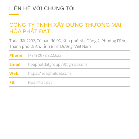
LIÊN HỆ VỚI CHÚNG TÔI
CÔNG TY TNHH XÂY DỰNG THƯƠNG MẠI
HÒA PHÁT ĐẠT
Thửa đất 2232, Tờ bản đố 95, Khu phố Nhị Đồng 2, Phường Dĩ An,
Thành phố Dĩ An, Tỉnh Bình Dương, Việt Nam
Phone:
(+84) 0978.322.622
Email:
hoaphatdatgroup79@gmail.com
Web:
https://hoaphatdat.com
FB:
Hòa Phát Đạt