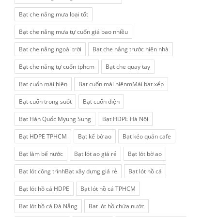
Bạt che nắng mưa loại tốt
Bạt che nắng mưa tự cuốn giá bao nhiều
Bạt che nắng ngoài trời
Bạt che nắng trước hiên nhà
Bạt che nắng tự cuốn tphcm
Bạt che quay tay
Bạt cuốn mái hiên
Bạt cuốn mái hiênmMái bạt xếp
Bạt cuốn trong suốt
Bạt cuốn điện
Bạt Hàn Quốc Myung Sung
Bạt HDPE Hà Nội
Bạt HDPE TPHCM
Bạt kế bờ ao
Bạt kéo quán cafe
Bạt làm bể nước
Bạt lót ao giá rẻ
Bạt lót bờ ao
Bạt lót công trìnhBạt xây dựng giá rẻ
Bạt lót hồ cá
Bạt lót hồ cá HDPE
Bạt lót hồ cá TPHCM
Bạt lót hồ cá Đà Nẵng
Bạt lót hồ chứa nước