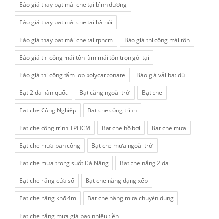
Báo giá thay bạt mái che tại bình dương
Báo giá thay bạt mái che tại hà nội
Báo giá thay bạt mái che tại tphcm
Báo giá thi công mái tôn
Báo giá thi công mái tôn làm mái tôn trọn gói tại
Báo giá thi công tấm lợp polycarbonate
Báo giá vải bạt dù
Bạt 2 da hàn quốc
Bạt căng ngoài trời
Bạt che
Bạt che Công Nghiệp
Bạt che công trình
Bạt che công trình TPHCM
Bạt che hồ bơi
Bạt che mưa
Bạt che mưa ban công
Bạt che mưa ngoài trời
Bạt che mưa trong suốt Đà Nẵng
Bạt che nắng 2 da
Bạt che nắng cửa sổ
Bạt che nắng dạng xếp
Bạt che nắng khổ 4m
Bạt che nắng mưa chuyên dụng
Bạt che nắng mưa giá bao nhiêu tiền