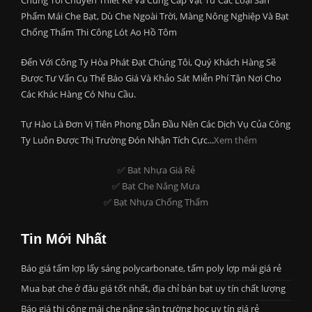
Chúng Tôi Chuyên Thiết Kế Và Cung Cấp Vật Tư Các Loại Sản
Phẩm Mái Che Bạt, Dù Che Ngoài Trời, Màng Nông Nghiệp Và Bạt
Chống Thấm Thi Công Lót Ao Hồ Tôm
Đến Với Công Ty Hòa Phát Đạt Chúng Tôi, Quý Khách Hàng Sẽ
Được Tư Vấn Cụ Thể Báo Giá Và Khảo Sát Miễn Phí Tận Nơi Cho
Các Khác Hàng Có Nhu Cầu.
Tự Hào Là Đơn Vị Tiên Phong Dẫn Đầu Nên Các Dịch Vụ Của Công
Ty Luôn Được Thị Trường Đón Nhận Tích Cực...
Xem thêm
✅ Bat Nhựa Giá Rẻ
✅ Bạt Che Nắng Mưa
✅ Bạt Nhựa Chống Thấm
Tin Mới Nhất
Báo giá tấm lợp lấy sáng polycarbonate, tấm poly lợp mái giá rẻ
Mua bạt che ở đâu giá tốt nhất, địa chỉ bán bạt uy tín chất lượng
Báo giá thi công mái che nắng sân trường học uy tín giá rẻ