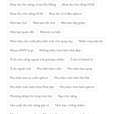
Mua dù che nắng cũ tại Đà Nẵng
Mưa dù che nắng HCM
Mưa Dù che nắng HCM
Mua dù cũ ở đâu tphcm
Nhà bạt 3x3
Nhà bạt hội chợ
Nhà bạt lắp ghép
Nhà bạt quân đội
Nhà dù sự kiện
Nhà máy sản xuất phụ kiện mái che quay tay
Nhận may bạt dù
Nhựa HDPE la gì
Những kiểu mái hiên nhà đẹp
Ô dù che nắng ngoài trời giá bao nhiêu
Ô dù cũ thanh lý
Ô dù ngoài trời
Phụ kiện bạt cuốn
Phụ kiện bạt quay
Phụ kiện bạt tự cuốn tphcm
Phụ kiện mái hiên Hà Nội
Phụ kiện mái hiên Hòa Phát đạt
Phụ kiện mái hiên tphcm
Phương pháp thi công mái tôn
Rạp che nắng
Sản xuất dù che nắng giá rẻ
Tấm bạc chống thấm