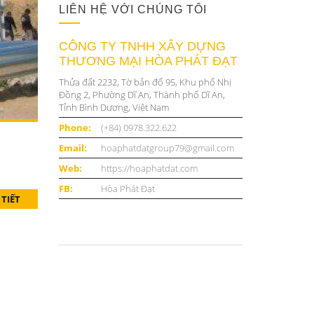
LIÊN HỆ VỚI CHÚNG TÔI
CÔNG TY TNHH XÂY DỰNG
THƯƠNG MẠI HÒA PHÁT ĐẠT
Thửa đất 2232, Tờ bản đố 95, Khu phố Nhị
Đồng 2, Phường Dĩ An, Thành phố Dĩ An,
Tỉnh Bình Dương, Việt Nam
Phone:
(+84) 0978.322.622
Email:
hoaphatdatgroup79@gmail.com
Web:
https://hoaphatdat.com
FB:
Hòa Phát Đạt
 TIẾT