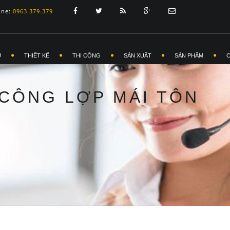
ine:
0963.379.379
Ủ
THIẾT KẾ
THI CÔNG
SẢN XUẤT
SẢN PHẨM
CÔNG LỢP MÁI TÔN