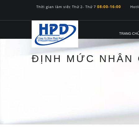
08:00-16:00
Thời gian làm viêc Thứ 2- Thứ 7
Hotl
TRANG CH
ĐỊNH MỨC NHÂN 